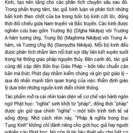
Kinh, tạo nền tảng cho các phân tích chuyên sâu sau đó.
Trong phần trọng tâm, tác giả bình luận và phân tích những
bản kinh then chốt của ba trong bốn bộ kinh cốt lõi, đồng
thời đối chiếu giữa Nam truyền và Bắc truyền. Các kinh được
nghiên cứu bao gồm Trường Bộ (Dīgha Nikāya) với Trường
A-hàm tương ứng, Trung Bộ (Majjhima Nikāya) với Trung A-
hàm, và Tương Ưng Bộ (Saṃyutta Nikāya). Mỗi bộ kinh đều
được phân tích nhằm làm nổi bật sợi dây liên kết xuyên suốt
trong hệ thống giáo pháp nguyên thủy. Bên cạnh đó, tác giả
cũng đề cập đến Bốn Đại Giáo Pháp – bốn tiêu chuẩn căn
bản mà Đức Phật dạy nhằm kiểm chứng và gìn giữ giáo lý –
qua đó nhấn mạnh tầm quan trọng của việc thẩm định giáo
lý dựa trên những nguồn kinh điển chính thống.
Tác phẩm mở ra cái nhìn toàn diện về cơ chế vận hành ngôn
ngữ Phật học: “nghĩa” sinh khởi từ “pháp”, đồng thời “pháp”
được gìn giữ qua chính “nghĩa” – một tiến trình tinh tế và
sống động. Nhờ cách nhìn này, “Pháp & nghĩa trong Đại
Tạng Kinh” không chỉ dành riêng cho giới học giả hay người
nghiên cứu Phật học. Nó còn là tài liệu thiết yếu cho bất cứ