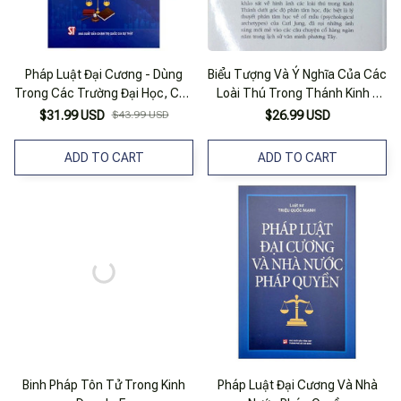
Pháp Luật Đại Cương - Dùng
Biểu Tượng Và Ý Nghĩa Của Các
Trong Các Trường Đại Học, Cao
Loài Thú Trong Thánh Kinh -
Đẳng Và Trung Cấp
Vanlangbooks
$31.99 USD
$43.99 USD
$26.99 USD
ADD TO CART
ADD TO CART
Binh Pháp Tôn Tử Trong Kinh
Pháp Luật Đại Cương Và Nhà