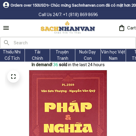
rs over 150USDㅤ✨
Chúc mừng Sachnhanvan.com đã có mặt hơn 200 quốc gia nh
Call Us 24/7: +1 (818) 869 8696
Cart
Thiếu Nhi 
Tài
Truyện 
Nuôi Dạy 
Văn học Việt 
Cổ Tích
Chính
Tranh
Con
Nam
T
In demand!
37
sold
in the last 24 hours