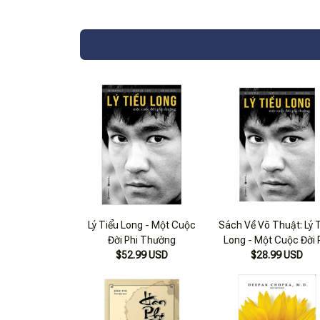
Lý Tiểu Long - Một Cuộc
Sách Về Võ Thuật: Lý 
Đời Phi Thường
Long - Một Cuộc Đời 
$52.99 USD
$28.99 USD
Thường