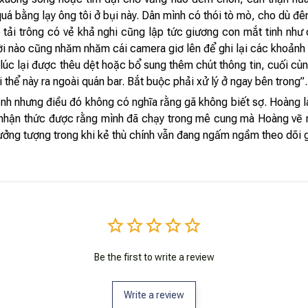
quá bằng lạy ông tôi ở bụi này. Dân mình có thói tò mò, cho dù đ
tải trông có vẻ khả nghi cũng lập tức giương con mắt tinh như c
i nào cũng nhăm nhăm cái camera giơ lên để ghi lại các khoảnh k
 lúc lại được thêu dệt hoặc bổ sung thêm chút thông tin, cuối cù
hể này ra ngoài quán bar. Bắt buộc phải xử lý ở ngay bên trong”.
nh nhưng điều đó không có nghĩa rằng gã không biết sợ. Hoàng l
ã nhận thức được rằng mình đã chạy trong mê cung mà Hoàng vẽ r
tưởng tượng trong khi kẻ thù chính vẫn đang ngấm ngầm theo dõi g
Be the first to write a review
Write a review