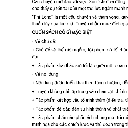
Câu chuyện mở đầu với việc Sơn "chó" và đồng b
cho thấy sự tồn tại của một thế lực ngầm mạnh m
"Phi Long" là một câu chuyện về tham vọng, quyề
thuần túy của tác giả. Truyện nhằm mục đích giải
CUỐN SÁCH CÓ GÌ ĐẶC BIỆT
- Về chủ đề:
+ Chủ đề về thế giới ngầm, tội phạm có tổ chức
đại.
+ Tác phẩm khai thác sự đối lập giữa một doanh 
- Về nội dung:
+ Nội dung được triển khai theo từng chương, d
+ Truyện không chỉ tập trung vào nhân vật chính 
+ Tác phẩm kết hợp yếu tố trinh thám (điều tra, t
+ Tác phẩm đề cập đến sự hình thành và phát tri
+ Tác phẩm phần nào phản ánh những mặt tối của
minh họa cho các chiến lược và thủ đoạn trong t