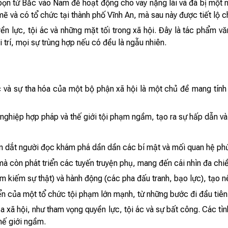
ọn từ Bắc vào Nam để hoạt động cho vay nặng lãi và đã bị một 
ẽ và có tổ chức tại thành phố Vĩnh An, mà sau này được tiết lộ c
n lực, tội ác và những mặt tối trong xã hội. Đây là tác phẩm vă
 trí, mọi sự trùng hợp nếu có đều là ngẫu nhiên.
 và sự tha hóa của một bộ phận xã hội là một chủ đề mang tính 
nghiệp hợp pháp và thế giới tội phạm ngầm, tạo ra sự hấp dẫn và
ẫn dắt người đọc khám phá dần dần các bí mật và mối quan hệ phứ
mà còn phát triển các tuyến truyện phụ, mang đến cái nhìn đa chiề
ìm kiếm sự thật) và hành động (các pha đấu tranh, bạo lực), tạo n
ển của một tổ chức tội phạm lớn mạnh, từ những bước đi đầu tiên
 xã hội, như tham vọng quyền lực, tội ác và sự bất công. Các tì
hế giới ngầm.