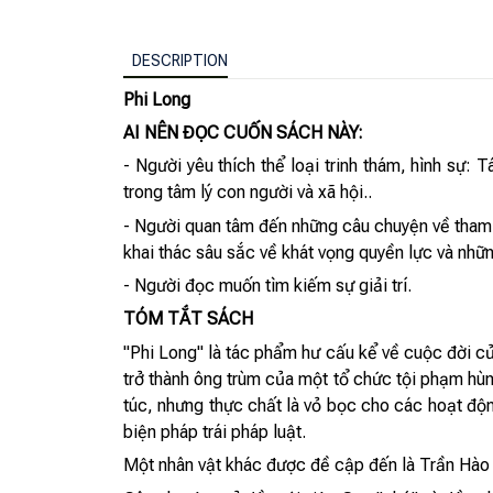
DESCRIPTION
Phi Long
AI NÊN ĐỌC CUỐN SÁCH NÀY:
- Người yêu thích thể loại trinh thám, hình sự
trong tâm lý con người và xã hội..
- Người quan tâm đến những câu chuyện về tham v
khai thác sâu sắc về khát vọng quyền lực và nhữn
- Người đọc muốn tìm kiếm sự giải trí.
TÓM TẮT SÁCH
"Phi Long" là tác phẩm hư cấu kể về cuộc đời c
trở thành ông trùm của một tổ chức tội phạm hù
túc, nhưng thực chất là vỏ bọc cho các hoạt độ
biện pháp trái pháp luật.
Một nhân vật khác được đề cập đến là Trần Hào N