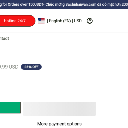
r 150USDㅤ✨
Chúc mừng Sachnhanvan.com đã có mặt hơn 200 quốc gia như Mỹ,
Hotline 24/7
| English (EN) | USD
ntact
9.99 USD
28% OFF
More payment options