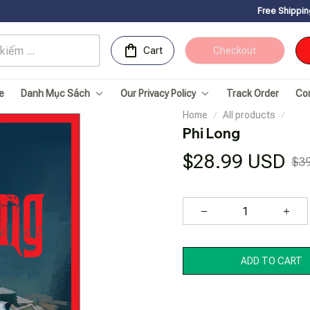
Free Shipping for Orders ove
Cart
Checkout
e
Danh Mục Sách
Our Privacy Policy
Track Order
Co
Home
All products
Phi Long
$28.99 USD
$3
ADD TO CART