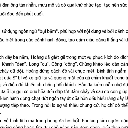
i đàn ông tàn nhẫn, mưu mô và có quá khứ phức tạp, tạo nên sức 
gười đọc đến phút cuối.
i sử dụng ngôn ngữ "bụi bặm", phù hợp với nội dung và bối cảnh 
ặc biệt trong các cảnh hành động, tạo cảm giác căng thẳng và kị
ách đây ba năm, Hoàng đã giết gã trong một vụ phục kích do đíc
ủ Khánh “đen”, Long “cu”, Công “công”. Chúng khéo léo dàn cảnh
 cháy dữ dội. Hoàng đứng cách đó vài chục mét, bình tĩnh ngắm 
ét của Sĩ bị vỏ xe giữ lại và gương mặt của gã chìm khuất tron
ng và điều đó khiến cho hắn phấn khích. Hắn đã kiên nhẫn chờ đợ
ã ở lại gọi xe cứu hỏa đến dập tắt đám cháy và sau đó còn giúp đ
kiến hành động chặt đứt ngón tay út của hắn đều hiểu rằng đây l
ượng tiếp theo. Trong nỗi lo sợ và thiếu chứng cứ, họ chỉ có thể 
.
c vẻ bình tĩnh mà trong bụng đã hơi hốt. Phi tang tám người cộ
xuống sông hoặc tìm đại chỗ vắng nào đem chôn, cẩn thận nữa 