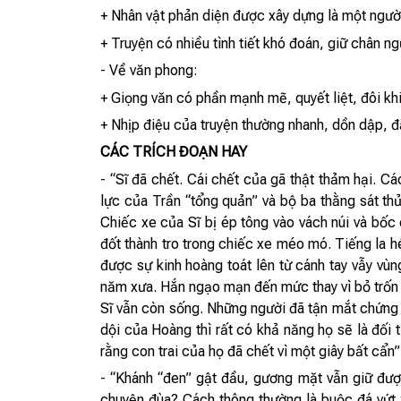
+ Nhân vật phản diện được xây dựng là một ngườ
+ Truyện có nhiều tình tiết khó đoán, giữ chân n
- Về văn phong:
+ Giọng văn có phần mạnh mẽ, quyết liệt, đôi kh
+ Nhịp điệu của truyện thường nhanh, dồn dập, đ
CÁC TRÍCH ĐOẠN HAY
- “Sĩ đã chết. Cái chết của gã thật thảm hại. C
lực của Trần “tổng quản” và bộ ba thằng sát th
Chiếc xe của Sĩ bị ép tông vào vách núi và bốc
đốt thành tro trong chiếc xe méo mó. Tiếng la h
được sự kinh hoàng toát lên từ cánh tay vẫy vù
năm xưa. Hắn ngạo mạn đến mức thay vì bỏ trốn đ
Sĩ vẫn còn sống. Những người đã tận mắt chứng 
dội của Hoàng thì rất có khả năng họ sẽ là đối t
rằng con trai của họ đã chết vì một giây bất cẩn”
- “Khánh “đen” gật đầu, gương mặt vẫn giữ đượ
chuyện đùa? Cách thông thường là buộc đá vứt 