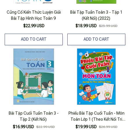
Củng Cố Kiến Thức Luyện Giải
Bài Tập Tuần Toán 3 - Tập 1
Bài Tập Hình Học Toán 9
(Kết Nối) (2022)
$22.99 USD
$18.99 USD
$25.99 USD
ADD TO CART
ADD TO CART
Bài Tập Cuối Tuần Toán 3 -
Phiếu Bài Tập Cuối Tuần - Môn
Tập 2 (Kết Nối)
Toán Lớp 1 (Theo Kết Nối Tri
Thức Với Cuộc Sống)
$16.99 USD
$19.99 USD
$22.99 USD
$26.99 USD