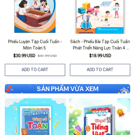
Phiếu Luyện Tập Cuối Tuần -
Sách - Phiếu Bài Tập Cuối Tuần
Môn Toán 5
Phát Triển Năng Lực Toán 4 (
Kết Nối )
$30.99 USD
$18.99 USD
$41.99 USD
ADD TO CART
ADD TO CART
SẢN PHẨM VỪA XEM