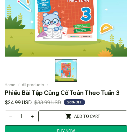
Home
All products
Phiếu Bài Tập Củng Cố Toán Theo Tuần 3
$24.99 USD
$33.99 USD
26% OFF
ADD TO CART
BUY NOW