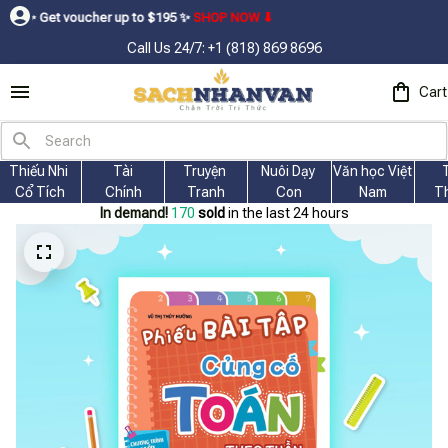
her up to $195ㅤ ✨ㅤ
SHOP NOW ⬇
Call Us 24/7: +1 (818) 869 8696
Cart
Thiếu Nhi 
Tài
Truyện 
Nuôi Dạy 
Văn học Việt 
Cổ Tích
Chính
Tranh
Con
Nam
T
In demand!
173
sold
in the last 24 hours