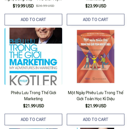
Diệu Trong Tầm Tay
$19.99 USD
$26.99 USD
$23.99 USD
ADD TO CART
ADD TO CART
Phiêu Lưu Trong Thế Giới
Một Ngày Phiêu Lưu Trong Thế
Marketing
Giới Toán Học Kì Diệu
$21.99 USD
$21.99 USD
ADD TO CART
ADD TO CART