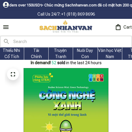
 over 150USDㅤ✨
Chúc mừng Sachnhanvan.com đã có mặt hơn 200 quốc gia như 
Call Us 24/7: +1 (818) 869 8696
Cart
Thiếu Nhi 
Tài
Truyện 
Nuôi Dạy 
Văn học Việt 
Cổ Tích
Chính
Tranh
Con
Nam
T
In demand!
53
sold
in the last 24 hours