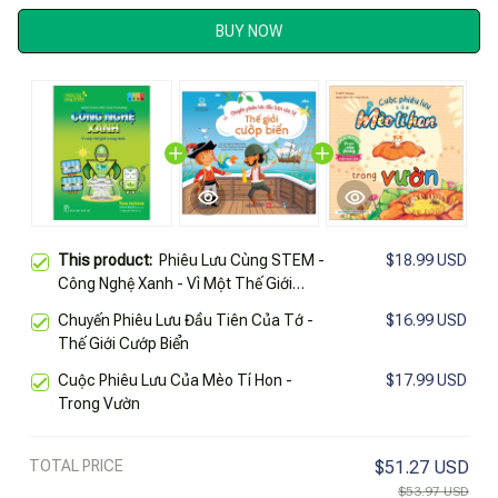
BUY NOW
This product:
Phiêu Lưu Cùng STEM -
$18.99 USD
Công Nghệ Xanh - Vì Một Thế Giới
Trong Lành
Chuyến Phiêu Lưu Đầu Tiên Của Tớ -
$16.99 USD
Thế Giới Cướp Biển
Cuộc Phiêu Lưu Của Mèo Tí Hon -
$17.99 USD
Trong Vườn
TOTAL PRICE
$51.27 USD
$53.97 USD