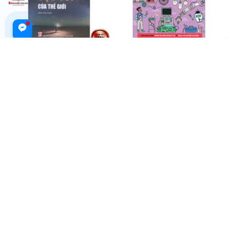
Sách - Phiêu Lưu Trong Vùng
Biệt Đội Stem - Thế Giới Thiết Bị
Cực Tối Của Thế Giới
Công Nghệ Và Robot
$20.99 USD
$15.99 USD
ADD TO CART
ADD TO CART