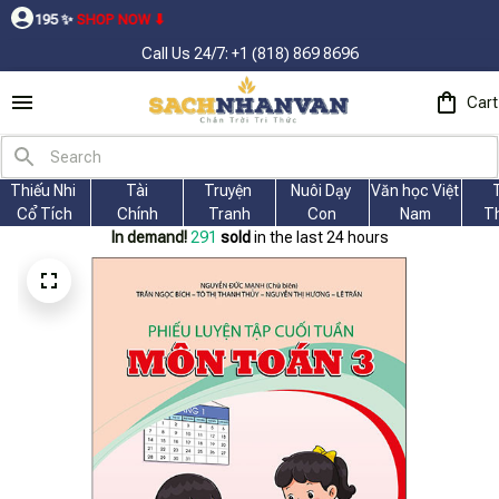
SHOP NOW ⬇
Call Us 24/7: +1 (818) 869 8696
Cart
Thiếu Nhi 
Tài
Truyện 
Nuôi Dạy 
Văn học Việt 
Cổ Tích
Chính
Tranh
Con
Nam
T
In demand!
291
sold
in the last 24 hours