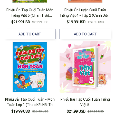
Phiếu Ôn Tập Cuối Tuần Môn
Phiếu Ôn Luyện Cuối Tuần
Tiếng Việt 5 (Chân Trời)
Tiếng Việt 4 - Tập 2 (Cánh Diều)
(Chuẩn)
(2023)
$21.99 USD
$19.99 USD
$29.99 USD
$26.99 USD
ADD TO CART
ADD TO CART
Phiếu Bài Tập Cuối Tuần - Môn
Phiếu Bài Tập Cuối Tuần Tiếng
Toán Lớp 1 (Theo Kết Nối Tri
Việt 5
Thức Với Cuộc Sống)
$19.99 USD
$21.99 USD
$26.99 USD
$29.99 USD