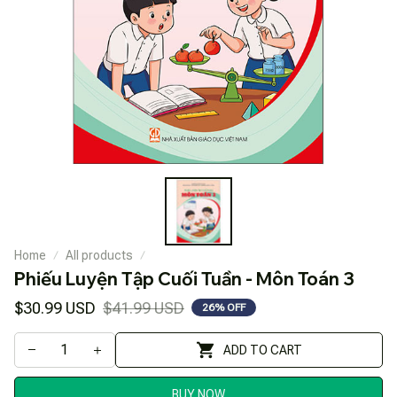
Home
All products
Phiếu Luyện Tập Cuối Tuần - Môn Toán 3
$30.99 USD
$41.99 USD
26% OFF
ADD TO CART
BUY NOW