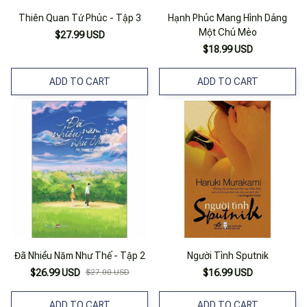
Thiên Quan Tứ Phúc - Tập 3
Hạnh Phúc Mang Hình Dáng
Một Chú Mèo
$27.99 USD
$18.99 USD
ADD TO CART
ADD TO CART
Đã Nhiều Năm Như Thế - Tập 2
Người Tình Sputnik
$26.99 USD
$27.00 USD
$16.99 USD
ADD TO CART
ADD TO CART