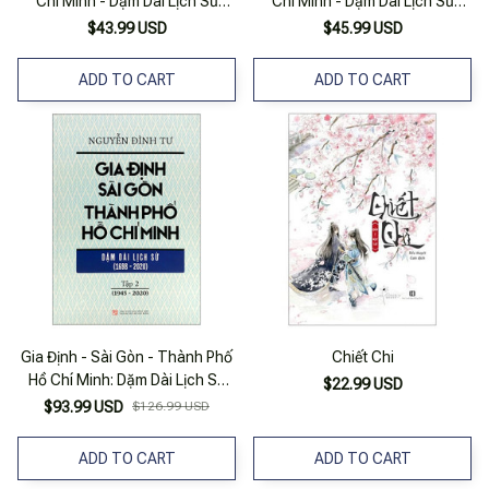
Chí Minh - Dặm Dài Lịch Sử
Chí Minh - Dặm Dài Lịch Sử
(1968-2020) - Tập 1 (1968-
(1968-2020) - Tập 2 (1945-
$43.99 USD
$45.99 USD
1945)
2020)
ADD TO CART
ADD TO CART
Gia Định - Sài Gòn - Thành Phố
Chiết Chi
Hồ Chí Minh: Dặm Dài Lịch Sử
$22.99 USD
(1698-2020) - Tập 2: 1945-
$93.99 USD
$126.99 USD
2020 - Bìa Cứng (Tái Bản 2023)
ADD TO CART
ADD TO CART