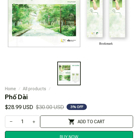
Home
All products
Phố Dài
$28.99 USD
$30.00 USD
3% OFF
ADD TO CART
BUY NOW