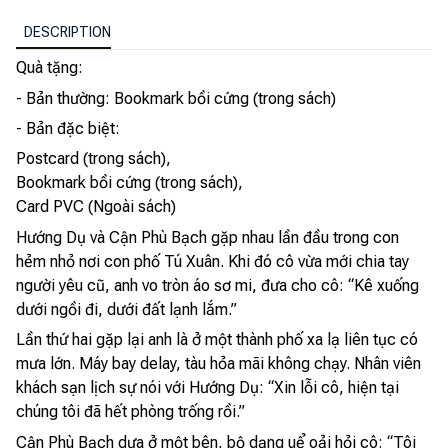
DESCRIPTION
Quà tặng:
- Bản thường: Bookmark bồi cứng (trong sách)
- Bản đặc biệt:
Postcard (trong sách),
Bookmark bồi cứng (trong sách),
Card PVC (Ngoài sách)
Hướng Dụ và Cận Phù Bạch gặp nhau lần đầu trong con
hẻm nhỏ nơi con phố Tú Xuân. Khi đó cô vừa mới chia tay
người yêu cũ, anh vo tròn áo sơ mi, đưa cho cô: “Kê xuống
dưới ngồi đi, dưới đất lạnh lắm.”
Lần thứ hai gặp lại anh là ở một thành phố xa lạ liên tục có
mưa lớn. Máy bay delay, tàu hỏa mãi không chạy. Nhân viên
khách sạn lịch sự nói với Hướng Dụ: “Xin lỗi cô, hiện tại
chúng tôi đã hết phòng trống rồi.”
Cận Phù Bạch dựa ở một bên, bộ dạng uể oải hỏi cô: “Tôi