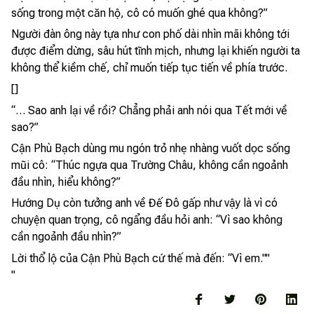
sống trong một căn hộ, cô có muốn ghé qua không?”
Người đàn ông này tựa như con phố dài nhìn mãi không tới
được điểm dừng, sâu hút tĩnh mịch, nhưng lại khiến người ta
không thể kiềm chế, chỉ muốn tiếp tục tiến về phía trước.
[]
“… Sao anh lại về rồi? Chẳng phải anh nói qua Tết mới về
sao?”
Cận Phù Bạch dùng mu ngón trỏ nhẹ nhàng vuốt dọc sống
mũi cô: “Thúc ngựa qua Trường Châu, không cần ngoảnh
đầu nhìn, hiểu không?”
Hướng Dụ còn tưởng anh về Đế Đô gấp như vậy là vì có
chuyện quan trọng, cô ngẩng đầu hỏi anh: “Vì sao không
cần ngoảnh đầu nhìn?”
Lời thổ lộ của Cận Phù Bạch cứ thế mà đến: “Vì em.""
"