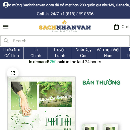
achnhanvan.com đã có mặt hơn 200 quốc gia như Mỹ, Canada, Úc, Nhật, Hà
Call Us 24/7: +1 (818) 869 8696
Cart
Thiếu Nhi 
Tài
Truyện 
Nuôi Dạy 
Văn học Việt 
Cổ Tích
Chính
Tranh
Con
Nam
T
In demand!
250
sold
in the last 24 hours