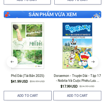
SẢN PHẨM VỪA XEM
Phố Dài (Tái Bản 2025)
Doraemon - Truyện Dài - Tập 17
- Nobita Và Cuộc Phiêu Lưu Ở
$41.99 USD
$56.99 USD
Thành Phố Dây Cót (Tái Bản
$17.99 USD
$24.99 USD
2023)
ADD TO CART
ADD TO CART