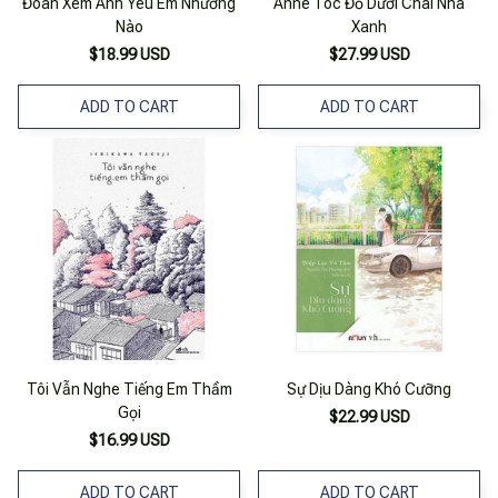
Đoán Xem Anh Yêu Em Nhường
Anne Tóc Đỏ Dưới Chái Nhà
Nào
Xanh
$18.99 USD
$27.99 USD
ADD TO CART
ADD TO CART
Tôi Vẫn Nghe Tiếng Em Thầm
Sự Dịu Dàng Khó Cưỡng
Gọi
$22.99 USD
$16.99 USD
ADD TO CART
ADD TO CART