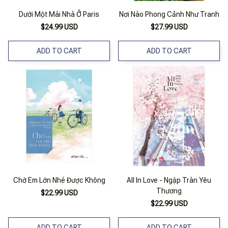
Dưới Một Mái Nhà Ở Paris
Nơi Nào Phong Cảnh Như Tranh
$24.99 USD
$27.99 USD
ADD TO CART
ADD TO CART
Chờ Em Lớn Nhé Được Không
All In Love - Ngập Tràn Yêu
Thương
$22.99 USD
$22.99 USD
ADD TO CART
ADD TO CART