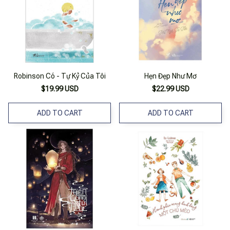
Robinson Có - Tự Kỷ Của Tôi
Hẹn Đẹp Như Mơ
$19.99 USD
$22.99 USD
ADD TO CART
ADD TO CART