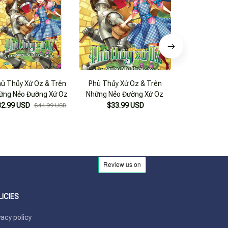
ù Thủy Xứ Oz & Trên
Phù Thủy Xứ Oz & Trên
Văn Học Kinh Điể
ững Nẻo Đường Xứ Oz
Những Nẻo Đường Xứ Oz
Phù Thủy 
32.99 USD
$33.99 USD
$17.99
$44.99 USD
LICIES
vacy policy