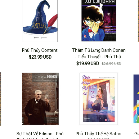
Phù Thủy Content
Thám Tử Lừng Danh Conan
- Tiểu Thuyết - Phù Thủy
$23.99 USD
Xứ Ejinbara (Tái Bản 2020)
$19.99 USD
$26.99 USD
Sự Thật Về Edison - Phù
Phù Thủy Thế Hệ Satori
Gi