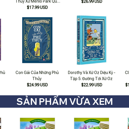
Thủy Xứ Menlo Park Qua
$26.99 USD
Lời Kể Của Henry Ford
$17.99 USD
Phù
Con Gái Của Những Phù
Dorothy Và Xứ Oz Diệu Kỳ -
Cl
Thủy
Tập 5: Đường Tới Xứ Oz
$24.99 USD
$22.99 USD
$
SẢN PHẨM VỪA XEM