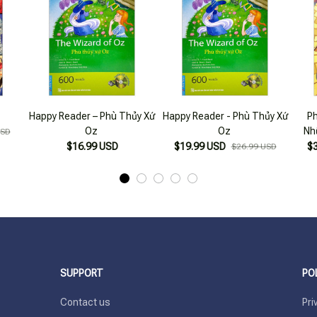
Happy Reader – Phù Thủy Xứ
Happy Reader - Phù Thủy Xứ
Ph
Oz
Oz
Nh
USD
$16.99 USD
$19.99 USD
$
$26.99 USD
SUPPORT
PO
Contact us
Pri