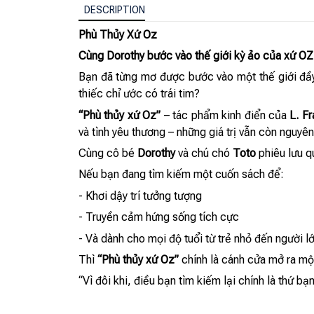
DESCRIPTION
Phù Thủy Xứ Oz
Cùng Dorothy bước vào thế giới kỳ ảo của xứ OZ
Bạn đã từng mơ được bước vào một thế giới đầy 
thiếc chỉ ước có trái tim?
“Phù thủy xứ Oz”
– tác phẩm kinh điển của
L. F
và tình yêu thương – những giá trị vẫn còn nguy
Cùng cô bé
Dorothy
và chú chó
Toto
phiêu lưu q
Nếu bạn đang tìm kiếm một cuốn sách để:
- Khơi dậy trí tưởng tượng
- Truyền cảm hứng sống tích cực
- Và dành cho mọi độ tuổi từ trẻ nhỏ đến người l
Thì
“Phù thủy xứ Oz”
chính là cánh cửa mở ra một
“Vì đôi khi, điều bạn tìm kiếm lại chính là thứ b