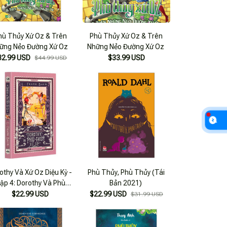
hù Thủy Xứ Oz & Trên
Phù Thủy Xứ Oz & Trên
ững Nẻo Đường Xứ Oz
Những Nẻo Đường Xứ Oz
32.99 USD
$33.99 USD
$44.99 USD
othy Và Xứ Oz Diệu Kỳ -
Phù Thủy, Phù Thủy (Tái
ập 4: Dorothy Và Phù
Bản 2021)
Thuỷ Xứ Oz
$22.99 USD
$22.99 USD
$31.99 USD