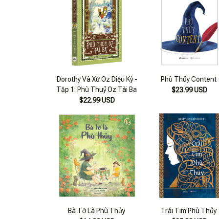
Dorothy Và Xứ Oz Diệu Kỳ -
Phù Thủy Content
Tập 1: Phù Thuỷ Oz Tài Ba
$23.99 USD
$22.99 USD
Bà Tớ Là Phù Thủy
Trái Tim Phù Thủy