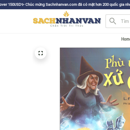
c mừng Sachnhanvan.com đã có mặt hơn 200 quốc gia như Mỹ, Canada, Úc, N
Hom