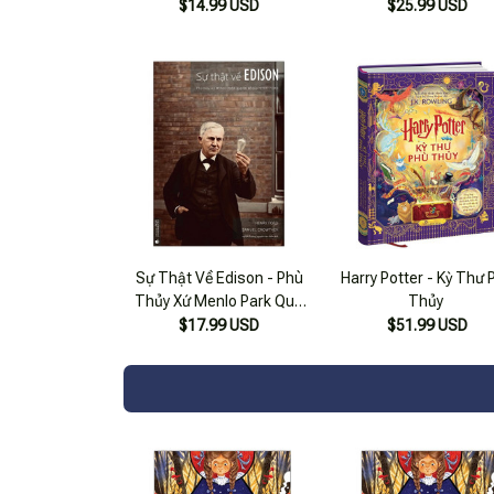
$14.99 USD
$25.99 USD
Sự Thật Về Edison - Phù
Harry Potter - Kỳ Thư 
Thủy Xứ Menlo Park Qua
Thủy
Lời Kể Của Henry Ford (tái
$17.99 USD
$51.99 USD
Bản 2022)