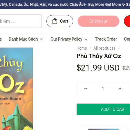
hật, Hàn, và các nước Châu Âu✨
Buy More Get Moreㅤ ✨ㅤ Sale up to 30% ㅤ✨ㅤ Ge
Cart
Checkout
e
Danh Mục Sách
Our Privacy Policy
Track Order
Co
Home
All products
Phù Thủy Xứ Oz
$21.99 USD
$2
ADD TO CART