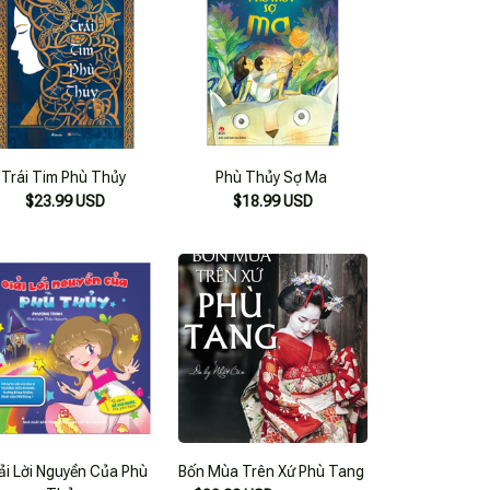
Trái Tim Phù Thủy
Phù Thủy Sợ Ma
$23.99 USD
$18.99 USD
ải Lời Nguyền Của Phù
Bốn Mùa Trên Xứ Phù Tang