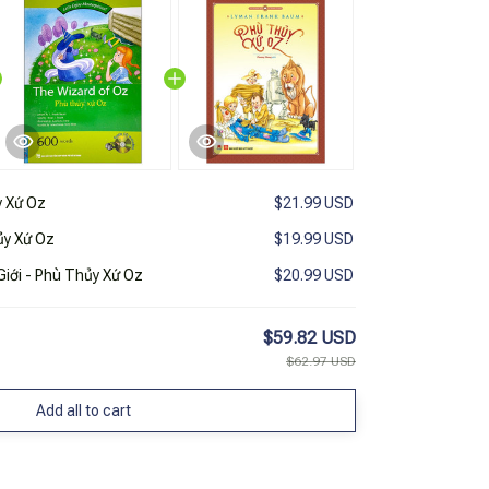
 Xứ Oz
$21.99 USD
ủy Xứ Oz
$19.99 USD
Giới - Phù Thủy Xứ Oz
$20.99 USD
$59.82 USD
$62.97 USD
Add all to cart