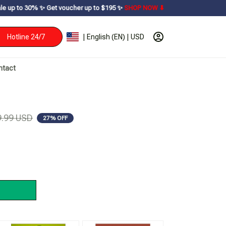
t voucher up to $195ㅤ ✨ㅤ
SHOP NOW ⬇
Hotline 24/7
| English (EN) | USD
ntact
9.99 USD
27% OFF