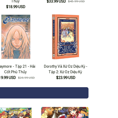
Thủy
$33.99 USD
$45.99 USD
$18.99 USD
aymore - Tập 21 - Hài
Dorothy Và Xứ Oz Diệu Kỳ -
Cốt Phù Thủy
Tập 2: Xứ Oz Diệu Kỳ
19.99 USD
$23.99 USD
$26.99 USD