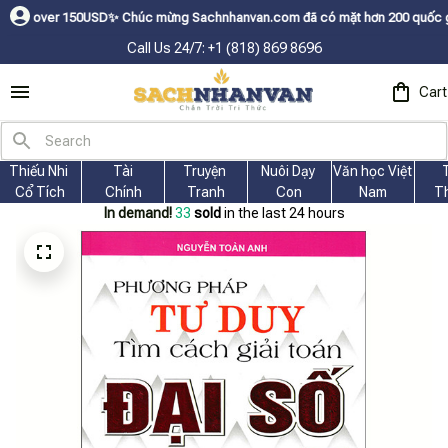
150USDㅤ✨
Chúc mừng Sachnhanvan.com đã có mặt hơn 200 quốc gia như Mỹ, Ca
Call Us 24/7: +1 (818) 869 8696
Cart
Thiếu Nhi 
Tài
Truyện 
Nuôi Dạy 
Văn học Việt 
Cổ Tích
Chính
Tranh
Con
Nam
T
In demand!
33
sold
in the last 24 hours