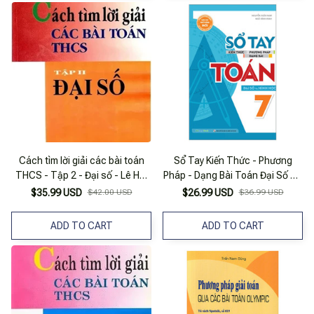
Cách tìm lời giải các bài toán
Sổ Tay Kiến Thức - Phương
THCS - Tập 2 - Đại số - Lê Hải
Pháp - Dạng Bài Toán Đại Số Và
Châu
Hình Học 7
$35.99 USD
$42.00 USD
$26.99 USD
$36.99 USD
ADD TO CART
ADD TO CART