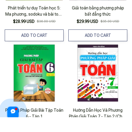
Phát triển tư duy Toán học 5:
Giải toán bằng phương pháp
Ma phương, sodoku và bài toán
bất đẳng thức
ô số
$28.99 USD
$36.00 USD
$29.99 USD
$35.00 USD
ADD TO CART
ADD TO CART
Phương Pháp Giải Bài Tập Toán
Hướng Dẫn Học Và Phương
6 - Tập 1
Pháp Giải Toán 7 - Tập 2 (Chân
Trời)
$21.99 USD
$29.99 USD
$23.99 USD
$32.99 USD