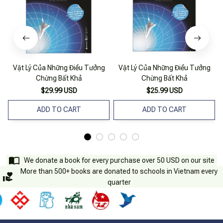
Vật Lý Của Những Điều Tưởng
Vật Lý Của Những Điều Tưởng
Chừng Bất Khả
Chừng Bất Khả
$29.99 USD
$25.99 USD
ADD TO CART
ADD TO CART
We donate a book for every purchase over 50 USD on our site
More than 500+ books are donated to schools in Vietnam every
quarter