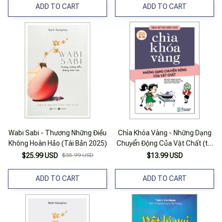
ADD TO CART
ADD TO CART
Wabi Sabi - Thương Những Điều
Chìa Khóa Vàng - Những Dạng
Không Hoàn Hảo (Tái Bản 2025)
Chuyển Động Của Vật Chất (tái
Bản 2021)
$25.99 USD
$35.99 USD
$13.99 USD
ADD TO CART
ADD TO CART