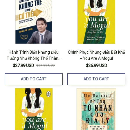
Hành Trình Biến Những Điều
Chinh Phục Những Điều Bất Khả
Tưởng Như Không Thể Thành
– You Are A Mogul
Có Thể (Tái Bản 2025)
$27.99 USD
$37.99 USD
$26.99 USD
ADD TO CART
ADD TO CART