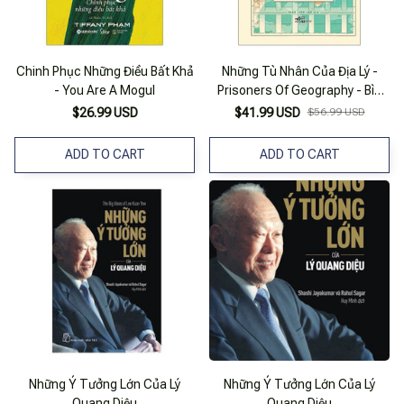
Chinh Phục Những Điều Bất Khả
Những Tù Nhân Của Địa Lý -
- You Are A Mogul
Prisoners Of Geography - Bìa
Cứng (Tái Bản 2025)
$26.99 USD
$41.99 USD
$56.99 USD
ADD TO CART
ADD TO CART
Những Ý Tưởng Lớn Của Lý
Những Ý Tưởng Lớn Của Lý
Quang Diệu
Quang Diệu