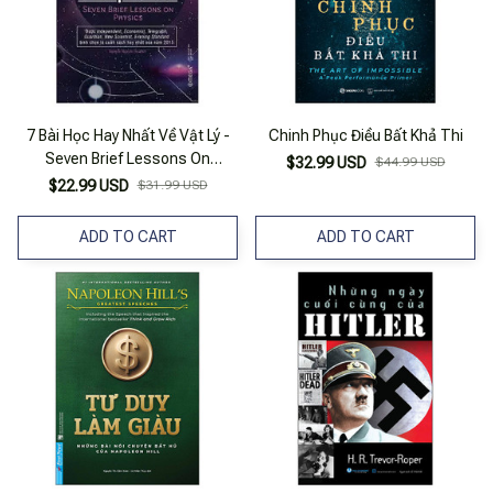
7 Bài Học Hay Nhất Về Vật Lý -
Chinh Phục Điều Bất Khả Thi
Seven Brief Lessons On
$32.99 USD
$44.99 USD
Physics (Tái Bản 2025)
$22.99 USD
$31.99 USD
ADD TO CART
ADD TO CART