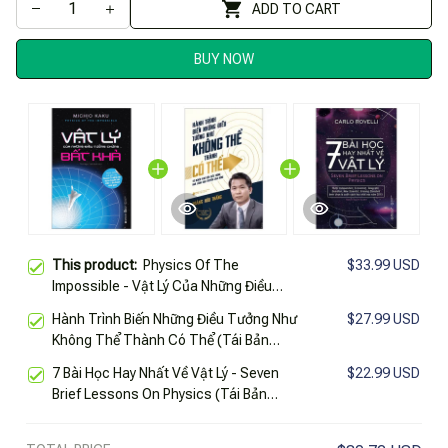
ADD TO CART
BUY NOW
This product:
Physics Of The
$33.99 USD
Impossible - Vật Lý Của Những Điều
Tưởng Chừng Bất Khả (Tái Bản 2025)
Hành Trình Biến Những Điều Tưởng Như
$27.99 USD
Không Thể Thành Có Thể (Tái Bản
2025)
7 Bài Học Hay Nhất Về Vật Lý - Seven
$22.99 USD
Brief Lessons On Physics (Tái Bản
2025)