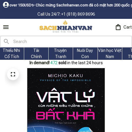
SDㅤ✨
Chúc mừng Sachnhanvan.com đã có mặt hơn 200 quốc gia như Mỹ, Canada
Call Us 24/7: +1 (818) 869 8696
Cart
Thiếu Nhi 
Tài
Truyện 
Nuôi Dạy 
Văn học Việt 
Cổ Tích
Chính
Tranh
Con
Nam
T
In demand!
472
sold
in the last 24 hours