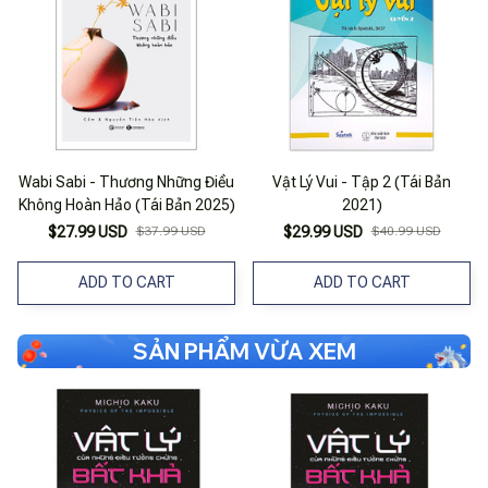
Wabi Sabi - Thương Những Điều
Vật Lý Vui - Tập 2 (Tái Bản
Không Hoàn Hảo (Tái Bản 2025)
2021)
$27.99 USD
$37.99 USD
$29.99 USD
$40.99 USD
ADD TO CART
ADD TO CART
SẢN PHẨM VỪA XEM