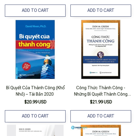
ADD TO CART
ADD TO CART
Bí Quyết Của Thành Công (Khổ
Công Thức Thành Công -
Nhỏ) – Tái Bản 2020
Những Bí Quyết Thành Công
Vượt Thời Gian Của Napoleon
$20.99 USD
$21.99 USD
Hill
ADD TO CART
ADD TO CART