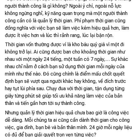
người thành công là gì không? Ngoài ý chí, ngoài nỗ lực
không ngừng nghỉ, kỹ năng quan trọng mà một người thành
công cần có là quản lý thời gian. Phí phạm thời gian cũng
đồng nghĩa với việc bạn sẽ làm việc kém hiệu quả hơn, làm
được ít việc hơn và lúc thì rảnh rang, lúc lại bận rộn.
Thời gian vốn thường được ví là kho báu quý giá vì một đi
không trở lại. Ai cũng được ban cho khoảng thời gian như
nhau với một ngày 24 tiếng, một tuần có 7 ngày,… Sự khác
nhau chỉ nằm ở cách bạn sử dụng thời gian mỗi ngày của
mình như thế nào. Đó cũng chính là điểm mấu chốt quyết
định bạn sẽ vượt qua người khác hay không, về đích trước
hay tụt lùi phía sau. Chạy đua với thời gian, tận dụng từng
giây từng phút sẽ giúp tối ưu khả năng làm việc của bản
thân và tiến gần hơn tới sự thành công.
Nhưng quản lý thời gian hiệu quả chưa bao giờ là công việc
dễ dàng. Mỗi chúng ta ai cũng cần dành thời gian cho công
việc, gia đình, bạn bè và bản thân mình. 24 giờ mỗi ngày liệu
có đủ để bạn giải quyết trọn vẹn từng việc?