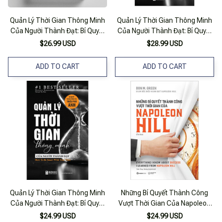
Quản Lý Thời Gian Thông Minh
Quản Lý Thời Gian Thông Minh
Của Người Thành Đạt: Bí Quyết
Của Người Thành Đạt: Bí Quyết
Thành Công Của Triệu Phú Anh
Thành Công Của Triệu Phú Anh
$26.99 USD
$28.99 USD
(Tái Bản 2020)
ADD TO CART
ADD TO CART
Quản Lý Thời Gian Thông Minh
Những Bí Quyết Thành Công
Của Người Thành Đạt: Bí Quyết
Vượt Thời Gian Của Napoleon
Thành Công Của Triệu Phú Anh
Hill - Tái Bản
$24.99 USD
$24.99 USD