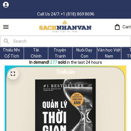
Fr
Call Us 24/7: +1 (818) 869 8696
Cart
Thiếu Nhi 
Tài
Truyện 
Nuôi Dạy 
Văn học Việt 
Cổ Tích
Chính
Tranh
Con
Nam
T
In demand!
277
sold
in the last 24 hours