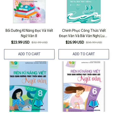
Bồi Dưỡng Kĩ Năng Đọc Và Viết
Chinh Phục Công Thức Viết
Ngữ Văn 8
Đoạn Văn Và Bài Văn Nghị Luận
Văn Học Dành Cho Học Sinh
$23.99 USD
$26.99 USD
$32.99 USD
$36.99 USD
Trung Học Phổ Thông
ADD TO CART
ADD TO CART