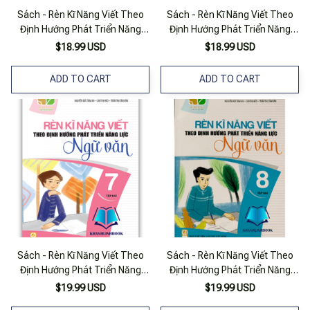
Sách - Rèn Kĩ Năng Viết Theo
Sách - Rèn Kĩ Năng Viết Theo
Định Hướng Phát Triển Năng
Định Hướng Phát Triển Năng
Lực Ngữ Văn 8 - Tập 1 ( Kết Nối
Lực Ngữ Văn 6 - Tập 2 ( Kết Nối
$18.99 USD
$18.99 USD
)
)
ADD TO CART
ADD TO CART
Sách - Rèn Kĩ Năng Viết Theo
Sách - Rèn Kĩ Năng Viết Theo
Định Hướng Phát Triển Năng
Định Hướng Phát Triển Năng
Lực Ngữ Văn 7 - Tập 2 ( Kết Nối
Lực Ngữ Văn 8 - Tập 2 ( Kết Nối
$19.99 USD
$19.99 USD
)
)