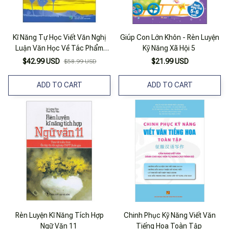
Kĩ Năng Tự Học Viết Văn Nghị
Giúp Con Lớn Khôn - Rèn Luyện
Luận Văn Học Về Tác Phẩm
Kỹ Năng Xã Hội 5
Ngoài SGK - Quyển 2 - Thơ, Kí,
$42.99 USD
$21.99 USD
$58.99 USD
Kịch
ADD TO CART
ADD TO CART
Rèn Luyện Kĩ Năng Tích Hợp
Chinh Phục Kỹ Năng Viết Văn
Ngữ Văn 11
Tiếng Hoa Toàn Tập