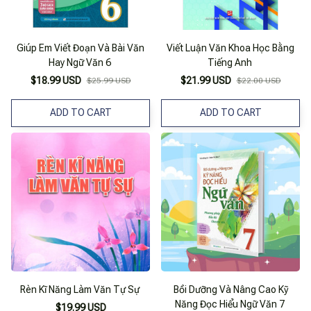
Giúp Em Viết Đoạn Và Bài Văn
Viết Luận Văn Khoa Học Bằng
Hay Ngữ Văn 6
Tiếng Anh
$18.99 USD
$21.99 USD
$25.99 USD
$22.00 USD
ADD TO CART
ADD TO CART
Rèn Kĩ Năng Làm Văn Tự Sự
Bồi Dưỡng Và Nâng Cao Kỹ
Năng Đọc Hiểu Ngữ Văn 7
$19.99 USD