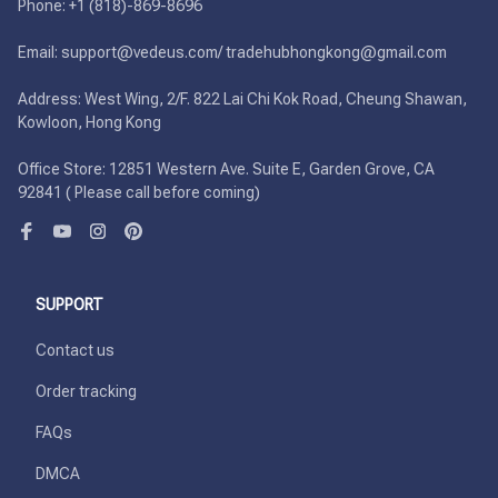
Phone: +1 (818)-869-8696 

Email: support@vedeus.com/ tradehubhongkong@gmail.com

Address: West Wing, 2/F. 822 Lai Chi Kok Road, Cheung Shawan, 
Kowloon, Hong Kong

Office Store: 12851 Western Ave. Suite E, Garden Grove, CA 
92841 ( Please call before coming)
SUPPORT
Contact us
Order tracking
FAQs
DMCA