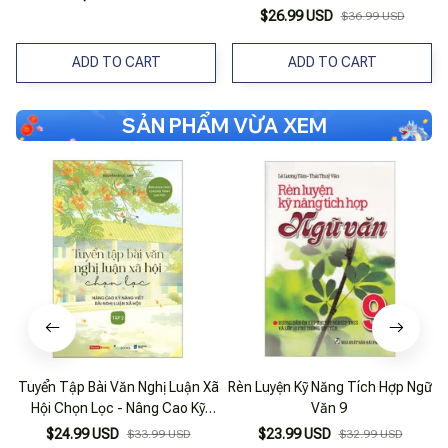
$26.99 USD
$36.99 USD
ADD TO CART
ADD TO CART
SẢN PHẨM VỪA XEM
Tuyển Tập Bài Văn Nghị Luận Xã
Rèn Luyện Kỹ Năng Tích Hợp Ngữ
C
Hội Chọn Lọc - Nâng Cao Kỹ
Văn 9
Năng Viết Bài Nghị Luận Xã Hội -
$24.99 USD
$23.99 USD
$33.99 USD
$32.99 USD