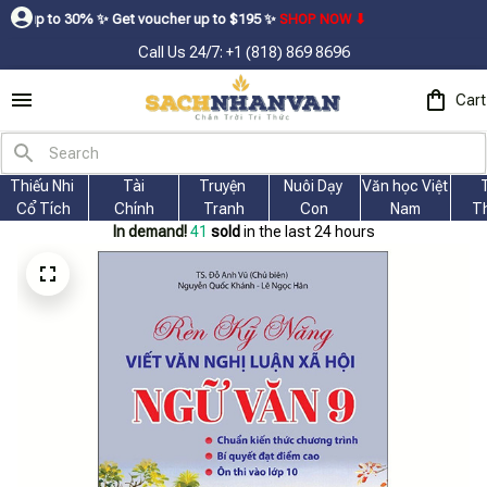
 ㅤ✨ㅤ Get voucher up to $195ㅤ ✨ㅤ
SHOP NOW ⬇
Call Us 24/7: +1 (818) 869 8696
Cart
Thiếu Nhi 
Tài
Truyện 
Nuôi Dạy 
Văn học Việt 
Cổ Tích
Chính
Tranh
Con
Nam
T
In demand!
41
sold
in the last 24 hours