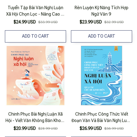
Tuyển Tập Bài Văn Nghị Luận
Rèn Luyện Kỹ Năng Tích Hợp
Xã Hội Chọn Lọc - Nâng Cao Kỹ
Ngữ Văn 9
Năng Viết Bài Nghị Luận Xã Hội -
$24.99 USD
$23.99 USD
$33.99 USD
$32.99 USD
Tập 2
ADD TO CART
ADD TO CART
Chinh Phục Bài Nghị Luận Xã
Chinh Phục Công Thức Viết
Hội - Viết Văn Không Băn Khoăn
Đoạn Văn Và Bài Văn Nghị Luận
Ver 2
Xã Hội Qua Các Chủ Đề Kinh
$20.99 USD
$26.99 USD
$28.99 USD
$36.99 USD
Điển