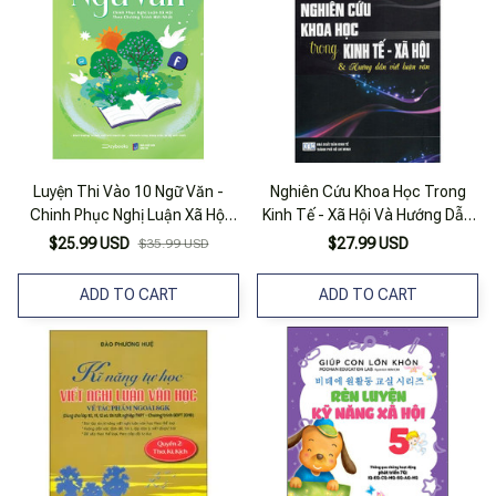
Luyện Thi Vào 10 Ngữ Văn -
Nghiên Cứu Khoa Học Trong
Chinh Phục Nghị Luận Xã Hội
Kinh Tế - Xã Hội Và Hướng Dẫn
Theo Chương Trình Mới Nhất
Viết Luận Văn
$25.99 USD
$27.99 USD
$35.99 USD
ADD TO CART
ADD TO CART