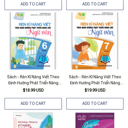
ADD TO CART
ADD TO CART
Sách - Rèn Kĩ Năng Viết Theo
Sách - Rèn Kĩ Năng Viết Theo
Định Hướng Phát Triển Năng
Định Hướng Phát Triển Năng
Lực Ngữ Văn 6 - Tập 1 ( Kết Nối
Lực Ngữ Văn 7 - Tập 1 ( Kết Nối
$18.99 USD
$19.99 USD
)
)
ADD TO CART
ADD TO CART