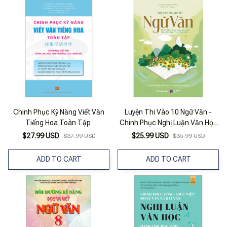
Chinh Phục Kỹ Năng Viết Văn
Luyện Thi Vào 10 Ngữ Văn -
Tiếng Hoa Toàn Tập
Chinh Phục Nghị Luận Văn Học
Theo Chương Trình Mới Nhất
$27.99 USD
$25.99 USD
$37.99 USD
$35.99 USD
ADD TO CART
ADD TO CART