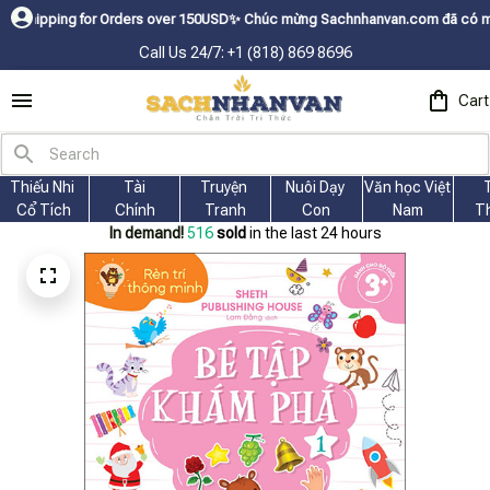
ng for Orders over 150USDㅤ✨
Chúc mừng Sachnhanvan.com đã có mặt hơn 200 
Call Us 24/7: +1 (818) 869 8696
Cart
Thiếu Nhi 
Tài
Truyện 
Nuôi Dạy 
Văn học Việt 
Cổ Tích
Chính
Tranh
Con
Nam
T
In demand!
516
sold
in the last 24 hours