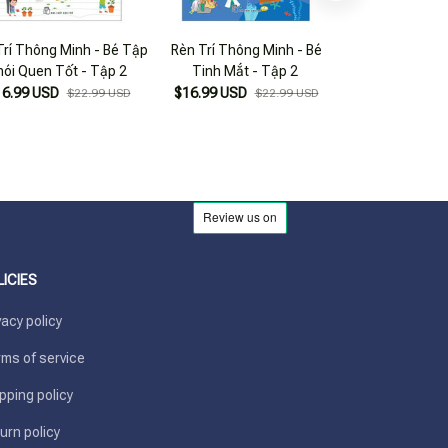
Trí Thông Minh - Bé Tập
Rèn Trí Thông Minh - Bé
Rèn Trí Thông M
ói Quen Tốt - Tập 2
Tinh Mắt - Tập 2
Đường - 
16.99 USD
$16.99 USD
$16.99 USD
$22.99 USD
$22.99 USD
LICIES
vacy policy
ms of service
pping policy
urn policy