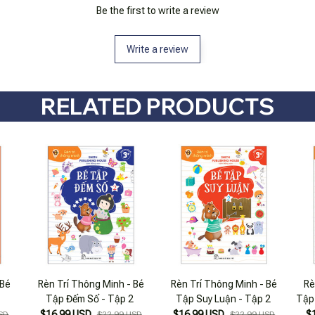
Be the first to write a review
Write a review
RELATED PRODUCTS
 Bé
Rèn Trí Thông Minh - Bé
Rèn Trí Thông Minh - Bé
Rè
Tập Đếm Số - Tập 2
Tập Suy Luận - Tập 2
Tập
$16.99 USD
$16.99 USD
$
SD
$22.99 USD
$22.99 USD