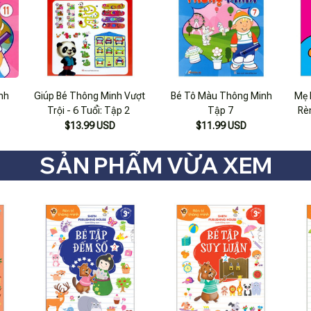
nh
Giúp Bé Thông Minh Vượt
Bé Tô Màu Thông Minh
Mẹ 
Trội - 6 Tuổi: Tập 2
Tập 7
Rè
$13.99 USD
$11.99 USD
SẢN PHẨM VỪA XEM