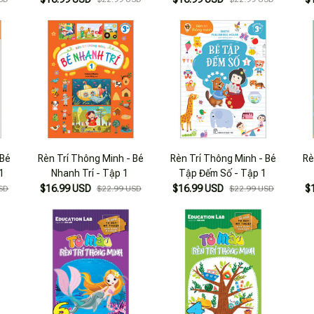
 Bé
Rèn Trí Thông Minh - Bé
Rèn Trí Thông Minh - Bé
Rè
1
Nhanh Trí - Tập 1
Tập Đếm Số - Tập 1
$16.99 USD
$16.99 USD
$
SD
$22.99 USD
$22.99 USD