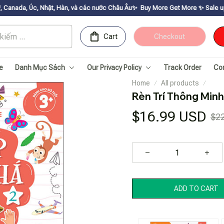
ật, Hàn, và các nước Châu Âu✨
Buy More Get Moreㅤ ✨ㅤ Sale up to 30% ㅤ✨ㅤ Get 
Cart
Checkout
e
Danh Mục Sách
Our Privacy Policy
Track Order
Co
Home
All products
Rèn Trí Thông Minh
$16.99 USD
$2
ADD TO CART