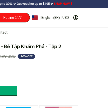
voucher up to $195ㅤ ✨ㅤ
SHOP NOW ⬇
Hotline 24/7
| English (EN) | USD
ntact
 - Bé Tập Khám Phá - Tập 2
2.99 USD
26% OFF