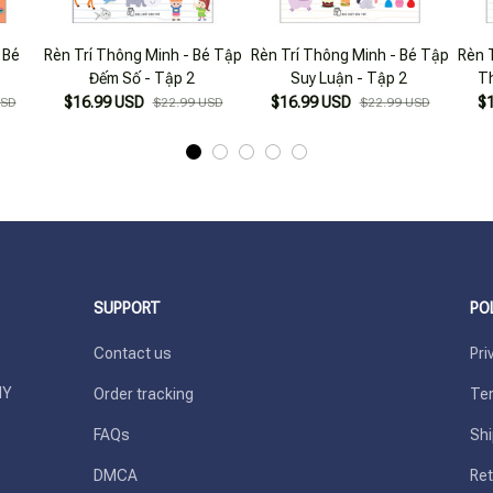
 Bé
Rèn Trí Thông Minh - Bé Tập
Rèn Trí Thông Minh - Bé Tập
Rèn 
Đếm Số - Tập 2
Suy Luận - Tập 2
Th
$16.99 USD
$16.99 USD
$
USD
$22.99 USD
$22.99 USD
SUPPORT
PO
Contact us
Pri
Y 
Order tracking
Ter
FAQs
Shi
DMCA
Ret