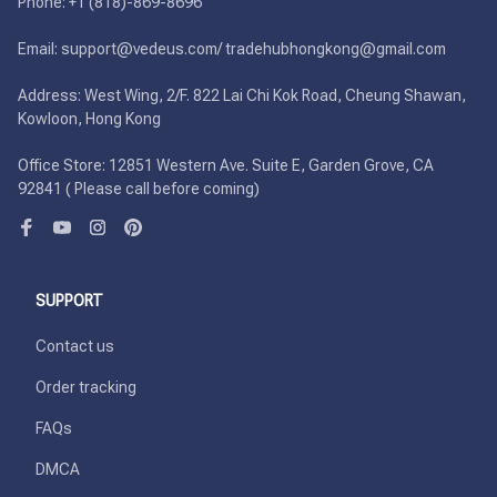
Phone: +1 (818)-869-8696 

Email: support@vedeus.com/ tradehubhongkong@gmail.com

Address: West Wing, 2/F. 822 Lai Chi Kok Road, Cheung Shawan, 
Kowloon, Hong Kong

Office Store: 12851 Western Ave. Suite E, Garden Grove, CA 
92841 ( Please call before coming)
SUPPORT
Contact us
Order tracking
FAQs
DMCA