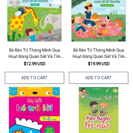
Bé Rèn Trí Thông Minh Qua
Bé Rèn Trí Thông Minh Qua
Hoạt Động Quan Sát Và Tìm
Hoạt Động Quan Sát Và Tìm
Kiếm - Ở Sở Thú
Kiếm - Trong Công Viên
$12.99 USD
$19.99 USD
ADD TO CART
ADD TO CART