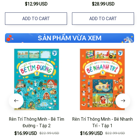
Kiếm - Các Loài Động Vật
$12.99 USD
$28.99 USD
ADD TO CART
ADD TO CART
SẢN PHẨM VỪA XEM
Rèn Trí Thông Minh - Bé Tìm
Rèn Trí Thông Minh - Bé Nhanh
Đường - Tập 2
Trí - Tập 1
$16.99 USD
$22.99 USD
$16.99 USD
$22.99 USD