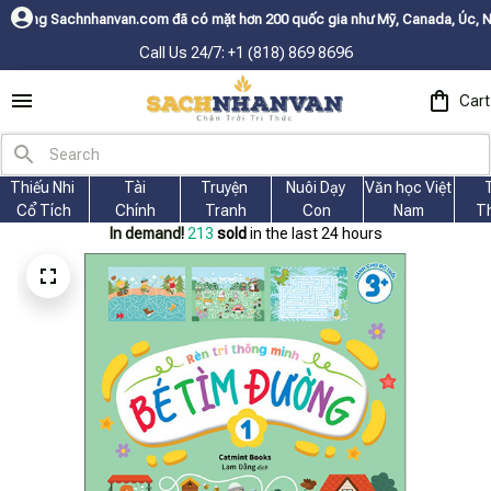
an.com đã có mặt hơn 200 quốc gia như Mỹ, Canada, Úc, Nhật, Hàn, và cá
Call Us 24/7: +1 (818) 869 8696
Cart
Thiếu Nhi 
Tài
Truyện 
Nuôi Dạy 
Văn học Việt 
Cổ Tích
Chính
Tranh
Con
Nam
T
In demand!
213
sold
in the last 24 hours