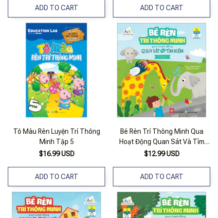
ADD TO CART
ADD TO CART
Tô Màu Rèn Luyện Trí Thông
Bé Rèn Trí Thông Minh Qua
Minh Tập 5
Hoạt Động Quan Sát Và Tìm
Kiếm - Ở Sở Thú
$16.99 USD
$12.99 USD
ADD TO CART
ADD TO CART