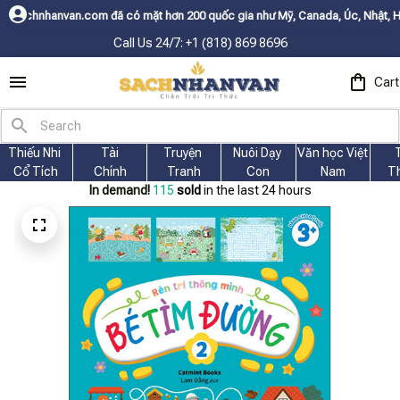
 đã có mặt hơn 200 quốc gia như Mỹ, Canada, Úc, Nhật, Hàn, và các nước 
Call Us 24/7: +1 (818) 869 8696
Cart
Thiếu Nhi 
Tài
Truyện 
Nuôi Dạy 
Văn học Việt 
Cổ Tích
Chính
Tranh
Con
Nam
T
In demand!
115
sold
in the last 24 hours