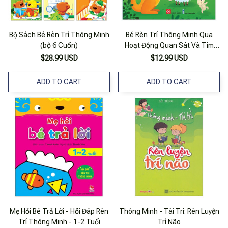
Bộ Sách Bé Rèn Trí Thông Minh
Bé Rèn Trí Thông Minh Qua
(bộ 6 Cuốn)
Hoạt Động Quan Sát Và Tìm
Kiếm - Các Loài Động Vật
$28.99 USD
$12.99 USD
ADD TO CART
ADD TO CART
Mẹ Hỏi Bé Trả Lời - Hỏi Đáp Rèn
Thông Minh - Tài Trí: Rèn Luyện
Trí Thông Minh - 1-2 Tuổi
Trí Não