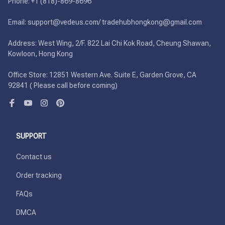
Phone: +1 (818)-869-8696 

Email: support@vedeus.com/ tradehubhongkong@gmail.com

Address: West Wing, 2/F. 822 Lai Chi Kok Road, Cheung Shawan, 
Kowloon, Hong Kong

Office Store: 12851 Western Ave. Suite E, Garden Grove, CA 
92841 ( Please call before coming)
SUPPORT
Contact us
Order tracking
FAQs
DMCA