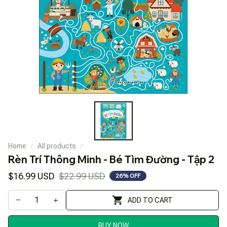
Home
All products
Rèn Trí Thông Minh - Bé Tìm Đường - Tập 2
$16.99 USD
$22.99 USD
26% OFF
ADD TO CART
BUY NOW