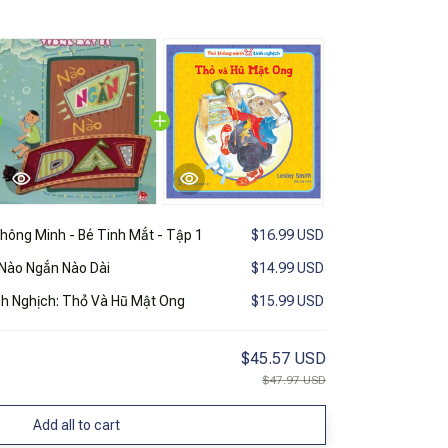
Thông Minh - Bé Tinh Mắt - Tập 1
$16.99 USD
 Nào Ngắn Nào Dài
$14.99 USD
h Nghịch: Thỏ Và Hũ Mật Ong
$15.99 USD
$45.57 USD
$47.97 USD
Add all to cart