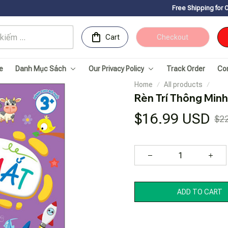
Free Shipping for Orders over 150U
Cart
Checkout
e
Danh Mục Sách
Our Privacy Policy
Track Order
Co
Home
All products
Rèn Trí Thông Minh 
$16.99 USD
$2
ADD TO CART