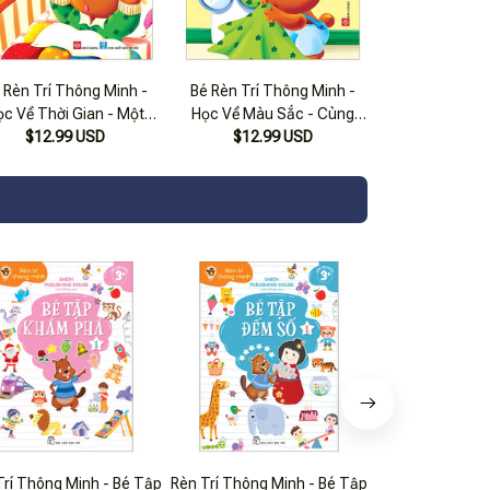
 Rèn Trí Thông Minh -
Bé Rèn Trí Thông Minh -
ọc Về Thời Gian - Một
Học Về Màu Sắc - Cùng
Ngày Thú Vị
$12.99 USD
Dọn Dẹp Nào!
$12.99 USD
Trí Thông Minh - Bé Tập
Rèn Trí Thông Minh - Bé Tập
Rèn Trí Thông