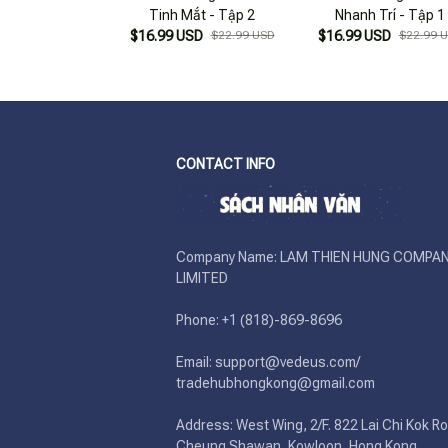
Tinh Mắt - Tập 2
Nhanh Trí - Tập 1
$16.99 USD
$22.99 USD
$16.99 USD
$22.99 
CONTACT INFO
Company Name: LAM THIEN HUNG COMPAN
LIMITED

Phone: +1 (818)-869-8696 

Email: support@vedeus.com/ 
tradehubhongkong@gmail.com

Address: West Wing, 2/F. 822 Lai Chi Kok Ro
Cheung Shawan, Kowloon, Hong Kong
