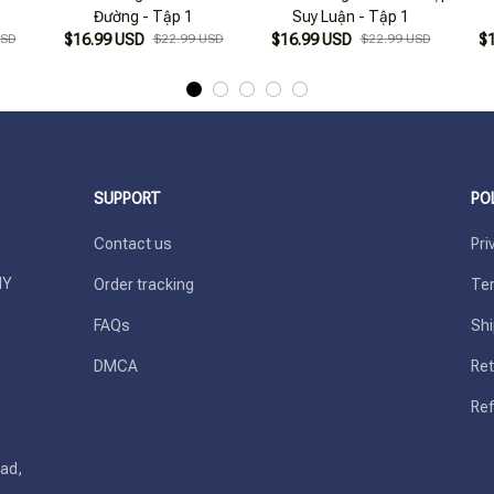
Đường - Tập 1
Suy Luận - Tập 1
USD
$16.99 USD
$22.99 USD
$16.99 USD
$22.99 USD
$
SUPPORT
PO
Contact us
Pri
Y 
Order tracking
Ter
FAQs
Shi
DMCA
Ret
Ref
ad, 