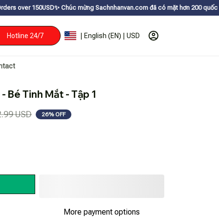
SDㅤ✨
Chúc mừng Sachnhanvan.com đã có mặt hơn 200 quốc gia như Mỹ, Canada
Hotline 24/7
| English (EN) | USD
ntact
- Bé Tinh Mắt - Tập 1
2.99 USD
26% OFF
More payment options