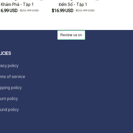
Khám Phá - Tập 1
Đếm Số - Tập 1
Nhanh Trí 
16.99 USD
$22.99 USD
$16.99 USD
$22.99 USD
$16.99 USD
LICIES
vacy policy
ms of service
pping policy
urn policy
und policy