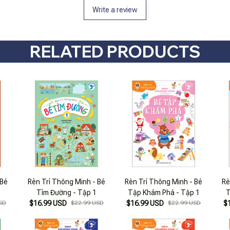
Write a review
RELATED PRODUCTS
 Bé
Rèn Trí Thông Minh - Bé
Rèn Trí Thông Minh - Bé
Rè
Tìm Đường - Tập 1
Tập Khám Phá - Tập 1
T
SD
$16.99 USD
$22.99 USD
$16.99 USD
$22.99 USD
$