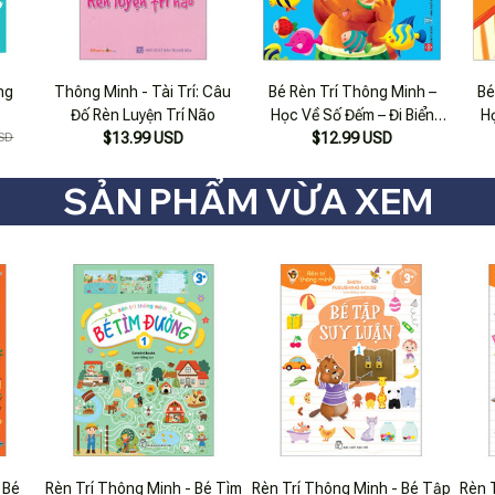
ng
Thông Minh - Tài Trí: Câu
Bé Rèn Trí Thông Minh –
Bé
Đố Rèn Luyện Trí Não
Học Về Số Đếm – Đi Biển
H
SD
$13.99 USD
$12.99 USD
Thật Vui
SẢN PHẨM VỪA XEM
 Bé
Rèn Trí Thông Minh - Bé Tìm
Rèn Trí Thông Minh - Bé Tập
Rèn 