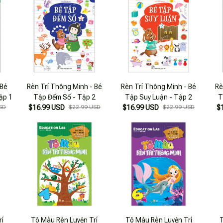
 Bé
Rèn Trí Thông Minh - Bé
Rèn Trí Thông Minh - Bé
Rè
ập 1
Tập Đếm Số - Tập 2
Tập Suy Luận - Tập 2
T
SD
$16.99 USD
$22.99 USD
$16.99 USD
$22.99 USD
$
rí
Tô Màu Rèn Luyện Trí
Tô Màu Rèn Luyện Trí
T