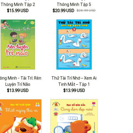
Thông Minh Tập 2
Thông Minh Tập 5
$15.99 USD
$20.99 USD
$28.99 USD
ng Minh - Tài Trí: Rèn
Thử Tài Trí Nhớ – Xem Ai
Luyện Trí Não
Tinh Mắt – Tập 1
$13.99 USD
$13.99 USD