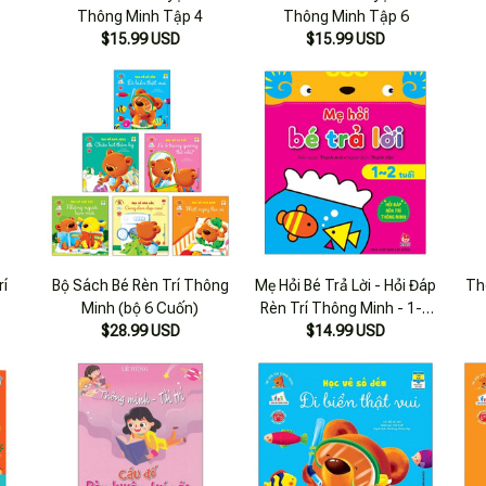
Thông Minh Tập 4
Thông Minh Tập 6
$15.99 USD
$15.99 USD
rí
Bộ Sách Bé Rèn Trí Thông
Mẹ Hỏi Bé Trả Lời - Hỏi Đáp
Thô
Minh (bộ 6 Cuốn)
Rèn Trí Thông Minh - 1-2
$28.99 USD
$14.99 USD
Tuổi