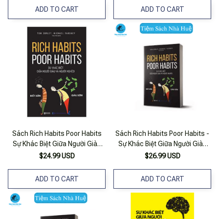
ADD TO CART
ADD TO CART
Sách Rich Habits Poor Habits
Sách Rich Habits Poor Habits -
Sự Khác Biệt Giữa Người Giàu
Sự Khác Biệt Giữa Người Giàu
Và Người Nghèo
Và Người Nghèo - Tại Sao Người
$24.99 USD
$26.99 USD
Giàu Ngày Càng Giàu - Bizbook
ADD TO CART
ADD TO CART