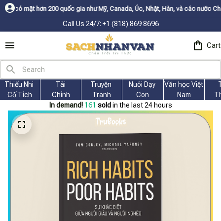
ốc gia như Mỹ, Canada, Úc, Nhật, Hàn, và các nước Châu Âu✨
Buy More Get 
Call Us 24/7: +1 (818) 869 8696
Cart
Thiếu Nhi 
Tài
Truyện 
Nuôi Dạy 
Văn học Việt 
Cổ Tích
Chính
Tranh
Con
Nam
T
In demand!
163
sold
in the last 24 hours