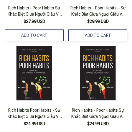
Rich Habits - Poor Habits Sự
Rich Habits – Poor Habits – Sự
Khác Biệt Giữa Người Giàu Và
Khác Biệt Giữa Người Giàu Và
Người Nghèo
Người Nghèo
$27.99 USD
$29.99 USD
ADD TO CART
ADD TO CART
Rich Habits Poor Habits - Sự
Rich Habits - Poor Habits Sự
Khác Biệt Giữa Người Giàu Và
Khác Biệt Giữa Người Giàu Và
Người Nghèo
Người Nghèo
$24.99 USD
$24.99 USD