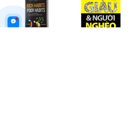
Sách Rich Habits Poor Habits -
Sự Khác Biệt Giữa Người Giàu &
Sự Khác Biệt Giữa Người Giàu
Người Nghèo
Và Người Nghèo - Tại Sao Người
$26.99 USD
$20.99 USD
Giàu Ngày Càng Giàu - Bizbook
ADD TO CART
ADD TO CART