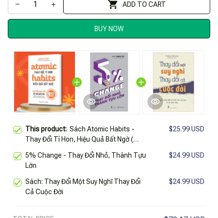
ADD TO CART
BUY NOW
This product:
Sách Atomic Habits -
$25.99 USD
Thay Đổi Tí Hon, Hiệu Quả Bất Ngờ (
Những Thay Đổi Nhỏ Tạo Nên Thành
5% Change - Thay Đổi Nhỏ, Thành Tựu
$24.99 USD
Công Lớn/ Tặng Kèm Bookmark)
Lớn
Sách: Thay Đổi Một Suy Nghĩ Thay Đổi
$24.99 USD
Cả Cuộc Đời