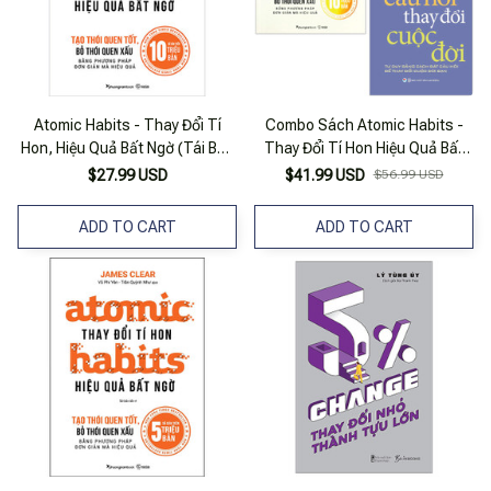
Atomic Habits - Thay Đổi Tí
Combo Sách Atomic Habits -
Hon, Hiệu Quả Bất Ngờ (Tái Bản
Thay Đổi Tí Hon Hiệu Quả Bất
Năm 2023)
Ngờ + Thay Đổi Câu Hỏi Thay
$27.99 USD
$41.99 USD
$56.99 USD
Đổi Cuộc Đời (Bộ 2 Cuốn)
ADD TO CART
ADD TO CART