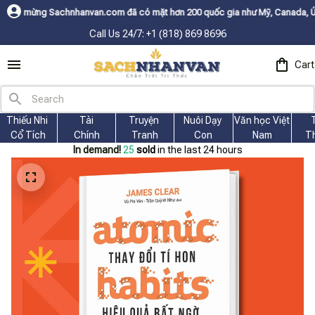
hnhanvan.com đã có mặt hơn 200 quốc gia như Mỹ, Canada, Úc, Nhật, Hàn, 
Call Us 24/7: +1 (818) 869 8696
Cart
Thiếu Nhi 
Tài
Truyện 
Nuôi Dạy 
Văn học Việt 
Cổ Tích
Chính
Tranh
Con
Nam
T
In demand!
25
sold
in the last 24 hours