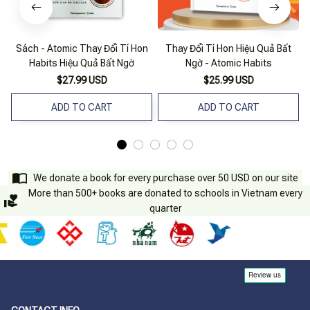
Sách - Atomic Thay Đổi Tí Hon
Thay Đổi Tí Hon Hiệu Quả Bất
A
Habits Hiệu Quả Bất Ngờ
Ngờ - Atomic Habits
$27.99 USD
$25.99 USD
ADD TO CART
ADD TO CART
We donate a book for every purchase over 50 USD on our site
More than 500+ books are donated to schools in Vietnam every
quarter