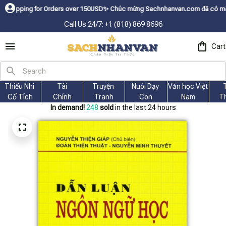
r Orders over 150USDㅤ✨
Chúc mừng Sachnhanvan.com đã có mặt hơn 200 quốc 
Call Us 24/7: +1 (818) 869 8696
Cart
Thiếu Nhi 
Tài
Truyện 
Nuôi Dạy 
Văn học Việt 
Cổ Tích
Chính
Tranh
Con
Nam
T
In demand!
250
sold
in the last 24 hours