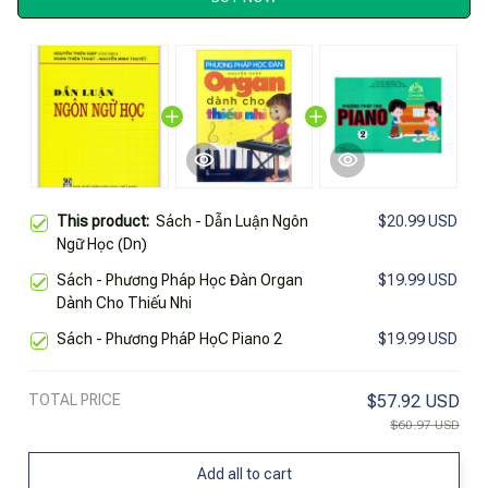
This product:
Sách - Dẫn Luận Ngôn
$20.99 USD
Ngữ Học (Dn)
Sách - Phương Pháp Học Đàn Organ
$19.99 USD
Dành Cho Thiếu Nhi
Sách - Phương PháP HọC Piano 2
$19.99 USD
TOTAL PRICE
$57.92 USD
$60.97 USD
Add all to cart