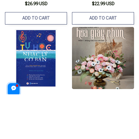
$26.99 USD
$22.99 USD
ADD TO CART
ADD TO CART
Tự Học Nhạc Lý Cơ Bản (***
Sách - Hướng Dẫn Làm Hoa
Sách Chính Hãng ***)
Giấy Nhún - Những Mẫu Hoa
Căn Bản - Phần 1
$20.99 USD
$24.99 USD
ADD TO CART
ADD TO CART