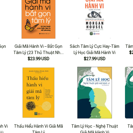
 Gọn
Giải Mã Hành Vi – Bắt Gọn
Sách Tâm Lý Cực Hay-Tâm
Tâm
Tâm Lý (23 Thủ Thuật Nhìn
Lý Học Giải Mã Hành Vi
$
Thấu Tâm Lý Đối Phương)
$23.99 USD
$27.99 USD
h Vi
Thấu Hiểu Hành Vi Giải Mã
Tâm Lý Học - Nghệ Thuật
Tâ
SD
Tâm Lý
Giải Mã Hành Vi