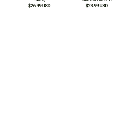
$26.99 USD
$23.99 USD
c -
Sách - Tâm Lý Học Hành Vi
Tâm Lý Học - Giải Mã Bản
Tâ
ành
$21.99 USD
Thân
$23.99 USD