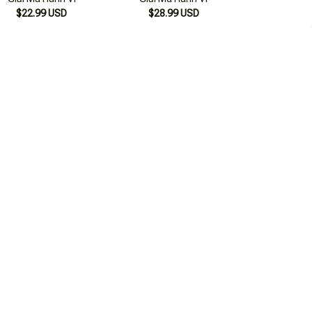
$22.99 USD
$28.99 USD
m Lý Học - Giải Mã Bản
Tâm Lý Học - Giải Mã Bản
Thân
Thân
$22.99 USD
$23.99 USD