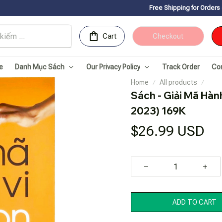
Free Shipping for Orders over 150USDㅤ✨
C
Cart
Checkout
e
Danh Mục Sách
Our Privacy Policy
Track Order
Co
Home
All products
Sách - Giải Mã Hành
2023) 169K
$26.99 USD
ADD TO CART