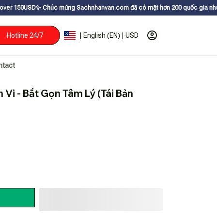
húc mừng Sachnhanvan.com đã có mặt hơn 200 quốc gia như Mỹ, Canada, Úc
Hotline 24/7
| English (EN) | USD
ntact
 Vi - Bắt Gọn Tâm Lý (Tái Bản 