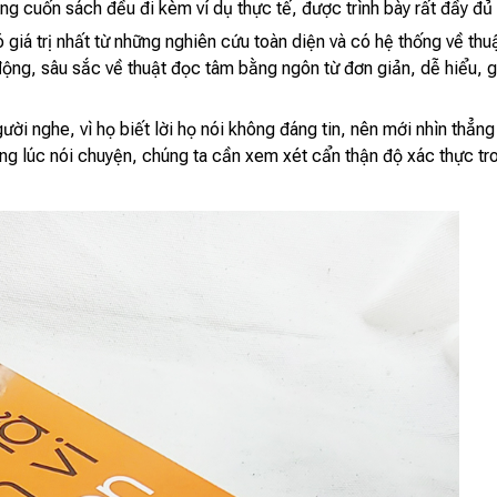
ong cuốn sách đều đi kèm ví dụ thực tế, được trình bày rất đầy đủ
 giá trị nhất từ những nghiên cứu toàn diện và có hệ thống về th
 động, sâu sắc về thuật đọc tâm bằng ngôn từ đơn giản, dễ hiểu, g
ười nghe, vì họ biết lời họ nói không đáng tin, nên mới nhìn thẳn
ng lúc nói chuyện, chúng ta cần xem xét cẩn thận độ xác thực tro