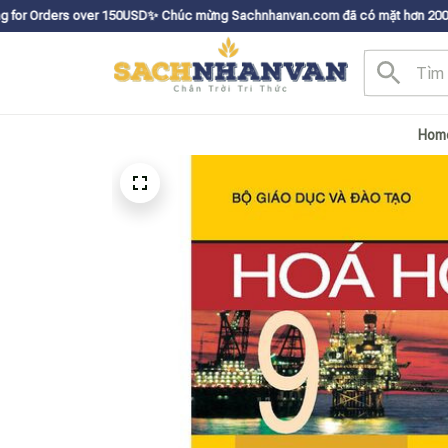
er 150USDㅤ✨
Chúc mừng Sachnhanvan.com đã có mặt hơn 200 quốc gia như Mỹ,
Hom