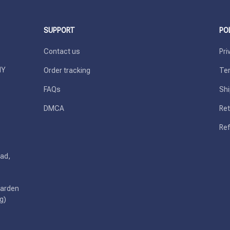
SUPPORT
PO
Contact us
Pri
Y 
Order tracking
Ter
FAQs
Shi
DMCA
Ret
Ref
ad, 
arden 
g)