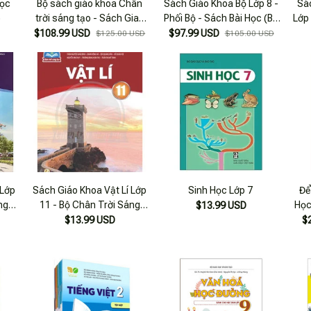
Học
Bộ sách giáo khoa Chân
Sách Giáo Khoa Bộ Lớp 8 -
Sá
)
trời sáng tạo - Sách Giao
Phối Bộ - Sách Bài Học (Bộ
Lớp
Khoa Lớp 9 ( Trọn bộ)
12 Cuốn)
$108.99 USD
$97.99 USD
$125.00 USD
$105.00 USD
 Lớp
Sách Giáo Khoa Vật Lí Lớp
Sinh Học Lớp 7
Để
ng
11 - Bộ Chân Trời Sáng
Học
$13.99 USD
Tạo
$13.99 USD
$