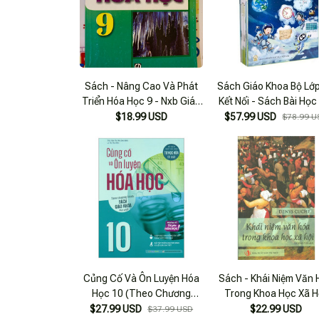
Sách - Nâng Cao Và Phát
Sách Giáo Khoa Bộ Lớp
Triển Hóa Học 9 - Nxb Giáo
Kết Nối - Sách Bài Học
Dục
12 Cuốn) (Chuẩn)
$18.99 USD
$57.99 USD
$78.99 U
Củng Cố Và Ôn Luyện Hóa
Sách - Khái Niệm Văn
Học 10 (Theo Chương
Trong Khoa Học Xã H
Trình Sách Giáo Khoa Mới
$27.99 USD
$22.99 USD
$37.99 USD