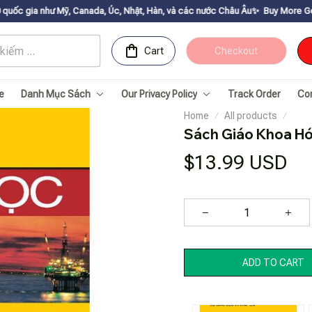
 Canada, Úc, Nhật, Hàn, và các nước Châu Âu✨
Buy More Get Moreㅤ ✨ㅤ Sale u
Cart
Checkout
e
Danh Mục Sách
Our Privacy Policy
Track Order
Co
Home
All products
Sách Giáo Khoa Hó
$13.99 USD
ADD TO CART