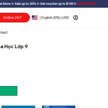
p to 30% ㅤ✨ㅤ Get voucher up to $195ㅤ ✨ㅤ
SHOP NOW ⬇
Hotline 24/7
| English (EN) | USD
ntact
a Học Lớp 9