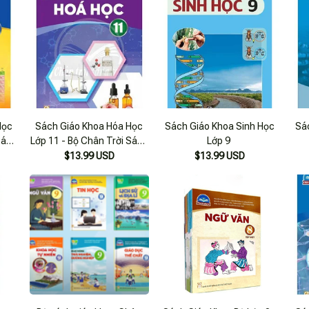
Học
Sách Giáo Khoa Hóa Học
Sách Giáo Khoa Sinh Học
Sá
Sáng
Lớp 11 - Bộ Chân Trời Sáng
Lớp 9
Tạo
$13.99 USD
$13.99 USD