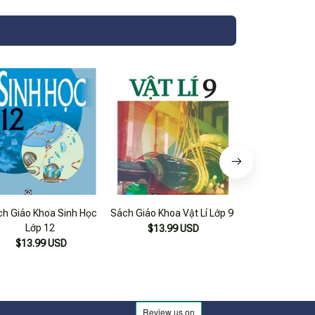
h Giáo Khoa Sinh Học
Sách Giáo Khoa Vật Lí Lớp 9
Sách Giáo Khoa
Lớp 12
Sách Giáo Khoa
$13.99 USD
$13.99 USD
$97.99 USD
$