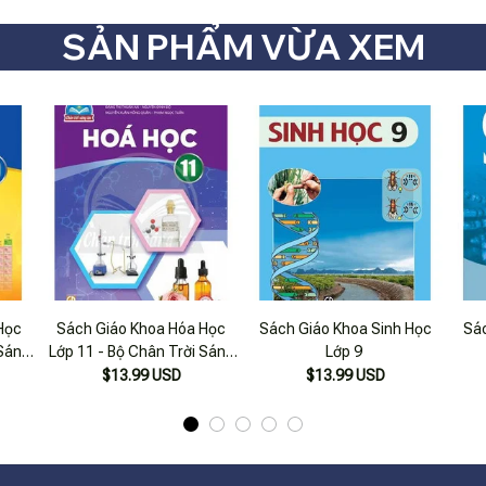
SẢN PHẨM VỪA XEM
Học
Sách Giáo Khoa Hóa Học
Sách Giáo Khoa Sinh Học
Sác
 Sáng
Lớp 11 - Bộ Chân Trời Sáng
Lớp 9
Tạo
$13.99 USD
$13.99 USD