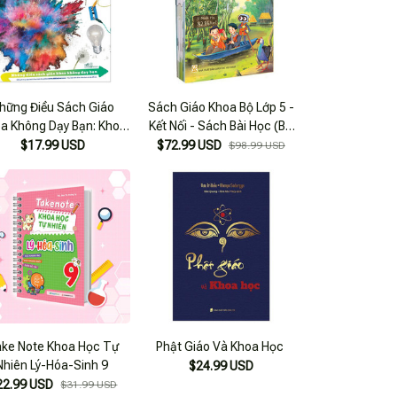
hững Điều Sách Giáo
Sách Giáo Khoa Bộ Lớp 5 -
a Không Dạy Bạn: Khoa
Kết Nối - Sách Bài Học (Bộ
Học
13 Cuốn) (Chuẩn)
$17.99 USD
$72.99 USD
$98.99 USD
ke Note Khoa Học Tự
Phật Giáo Và Khoa Học
Nhiên Lý-Hóa-Sinh 9
$24.99 USD
22.99 USD
$31.99 USD