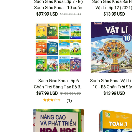
Sách Giáo Khoa Lớp 7 - Bộ
Sách Giáo Khoa Bài 
Sách Giáo Khoa - 10 cuốn
Vật Lí Lớp 12 (2021
$97.99 USD
$13.99 USD
$105.00 USD
Sách Giáo Khoa Lớp 6
Sách Giáo Khoa Vật Lí
Chân Trời Sáng Tạo Bộ Bài
10 - Bộ Chân Trời Sá
Học (12 cuốn)
Tạo
$97.99 USD
$13.99 USD
$105.00 USD
(1)