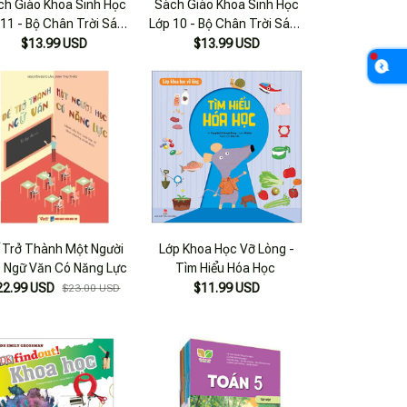
ch Giáo Khoa Sinh Học
Sách Giáo Khoa Sinh Học
 11 - Bộ Chân Trời Sáng
Lớp 10 - Bộ Chân Trời Sáng
Tạo
Tạo
$13.99 USD
$13.99 USD
 Trở Thành Một Người
Lớp Khoa Học Vỡ Lòng -
 Ngữ Văn Có Năng Lực
Tìm Hiểu Hóa Học
22.99 USD
$11.99 USD
$23.00 USD