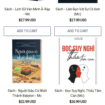
Sách - Lịch Sử Văn Minh Ả-Rập
Sách - Làm Bạn Với Sự Cô Đơn
- Mc
(Mc)
$27.99 USD
$27.99 USD
ADD TO CART
ADD TO CART
Sách - Người Giàu Có Nhất
Sách - Đọc Suy Nghĩ, Thấu Tâm
Thành Babylon - Mc
Can (Mc)
$22.99 USD
$26.99 USD