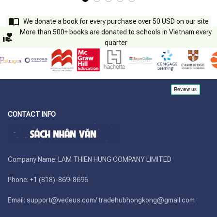
We donate a book for every purchase over 50 USD on our site
More than 500+ books are donated to schools in Vietnam every
quarter
CONTACT INFO
Company Name: LAM THIEN HUNG COMPANY LIMITED

Phone: +1 (818)-869-8696 

Email: support@vedeus.com/ tradehubhongkong@gmail.com
