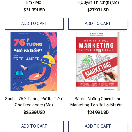
Em - Mc
1 (Quyển Thượng) (Mc)
$21.99 USD
$27.99 USD
ADD TO CART
ADD TO CART
Sách - 76 Ý Tưởng “Đẻ Ra Tiền"
Sách - Những Chiến Lược
Cho Freelancer (Mc)
Marketing Tạo Ra Lợi Nhuận -
Mc
$26.99 USD
$24.99 USD
ADD TO CART
ADD TO CART