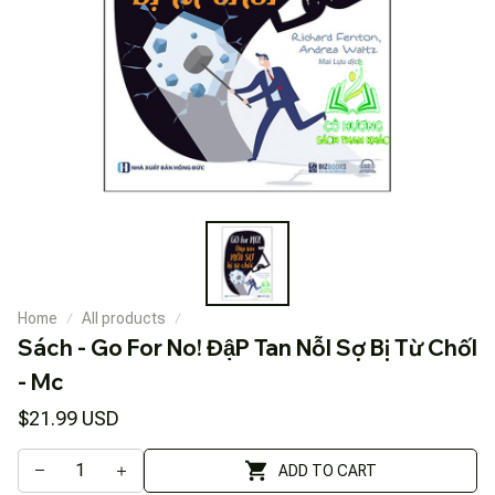
Home
All products
Sách - Go For No! ĐậP Tan NỗI Sợ Bị Từ ChốI 
- Mc
$21.99 USD
ADD TO CART