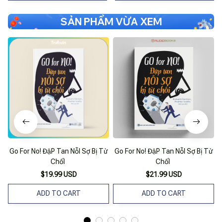
SẢN PHẨM VỪA XEM
Go For No! ĐậP Tan NỗI Sợ Bị Từ
Go For No! ĐậP Tan NỗI Sợ Bị Từ
ChốI
ChốI
$19.99 USD
$21.99 USD
ADD TO CART
ADD TO CART