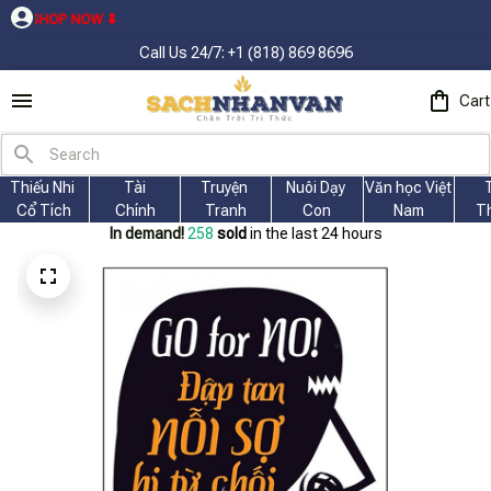
OW ⬇
Call Us 24/7: +1 (818) 869 8696
Cart
Thiếu Nhi 
Tài
Truyện 
Nuôi Dạy 
Văn học Việt 
Cổ Tích
Chính
Tranh
Con
Nam
T
In demand!
258
sold
in the last 24 hours