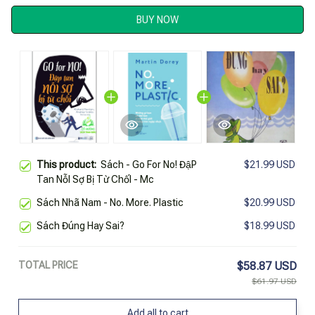
BUY NOW
This product:
Sách - Go For No! ĐậP
$21.99 USD
Tan NỗI Sợ Bị Từ ChốI - Mc
Sách Nhã Nam - No. More. Plastic
$20.99 USD
Sách Đúng Hay Sai?
$18.99 USD
TOTAL PRICE
$58.87 USD
$61.97 USD
Add all to cart