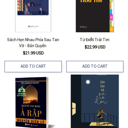
Sách Hẹn Nhau Phía Sau Tan
Từ ĐiểN TráI Tim
Vỡ - Bản Quyền
$22.99 USD
$21.99 USD
ADD TO CART
ADD TO CART