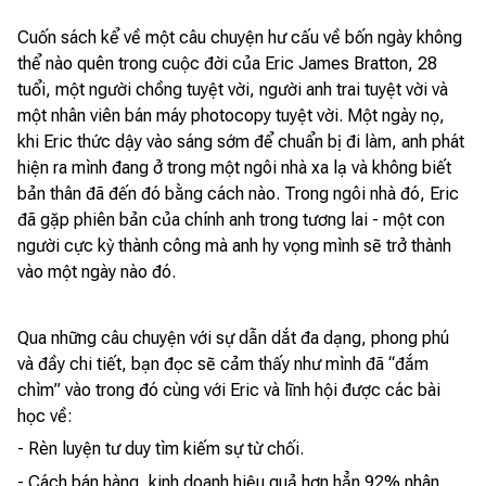
Cuốn sách kể về một câu chuyện hư cấu về bốn ngày không
thể nào quên trong cuộc đời của Eric James Bratton, 28
tuổi, một người chồng tuyệt vời, người anh trai tuyệt vời và
một nhân viên bán máy photocopy tuyệt vời. Một ngày nọ,
khi Eric thức dậy vào sáng sớm để chuẩn bị đi làm, anh phát
hiện ra mình đang ở trong một ngôi nhà xa lạ và không biết
bản thân đã đến đó bằng cách nào. Trong ngôi nhà đó, Eric
đã gặp phiên bản của chính anh trong tương lai - một con
người cực kỳ thành công mà anh hy vọng mình sẽ trở thành
vào một ngày nào đó.
Qua những câu chuyện với sự dẫn dắt đa dạng, phong phú
và đầy chi tiết, bạn đọc sẽ cảm thấy như mình đã “đắm
chìm” vào trong đó cùng với Eric và lĩnh hội được các bài
học về:
- Rèn luyện tư duy tìm kiếm sự từ chối.
- Cách bán hàng, kinh doanh hiệu quả hơn hẳn 92% nhân