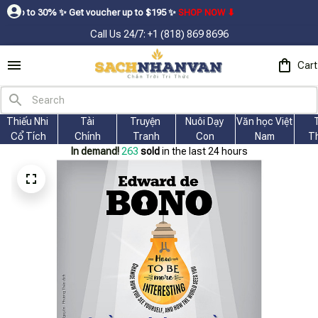
Get voucher up to $195ㅤ ✨ㅤ
SHOP NOW ⬇
Call Us 24/7: +1 (818) 869 8696
Cart
Thiếu Nhi 
Tài
Truyện 
Nuôi Dạy 
Văn học Việt 
Cổ Tích
Chính
Tranh
Con
Nam
T
In demand!
263
sold
in the last 24 hours