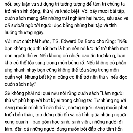
nối, suy luận và sử dụng trí tưởng tượng để tâm trí chúng ta
trở nên sinh động, thú vị và khác biệt. Với bảy mươi bài tập,
cuốn sách mang đến những trải nghiệm hài hước, sâu sắc và
cả sự bất ngờ tới người đọc bằng những bài tập và tình
huống thường ngày.
Với một chút hài hước, TS. Edward De Bono cho rằng: “Nếu
bạn không đẹp thì tốt hơn là bạn nên nỗ lực để trở thành một
con người thú vị. Nếu không có chiều cao ấn tượnko g, bạn
khó có thể tỏa sáng trong môn bóng rổ. Nếu không có phản
ứng nhanh nhạy bạn cũng không thể tỏa sáng trong môn
quần vợt. Nhưng bất kỳ ai cũng có thể trở nên thú vị nếu đọc
cuốn sách này.”
Sẽ không phải nói quá nếu nói rằng cuốn sách “Làm người
thú vị” phù hợp với bất kỳ ai trong chúng ta: Từ những người
đang muốn mình trở nên thú vị, những người đang muốn phát
triển bản thân, tạo dựng dấu ấn và cá tính giữa những người
xung quanh – bao gồm học sinh, sinh viên, những người đi
làm, đến cả những người đang muốn bồi đắp cho tâm hồn