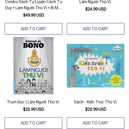
Combo Sách Tự Luyện Cách Tư
Làm Người Thú Vị
Duy + Làm Người Thú Vị + Bí Mật
$24.99 USD
Một Tâm Hồn Cuốn Hút (bộ 3
$49.99 USD
Cuốn)
ADD TO CART
ADD TO CART
Trạm Đọc | Làm Người Thú Vị
Sách - Kiến Trúc Thú Vị
$25.99 USD
$20.99 USD
ADD TO CART
ADD TO CART