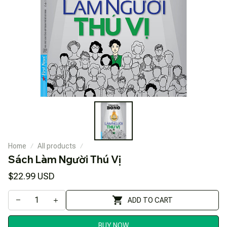
Home
All products
Sách Làm Người Thú Vị
$22.99 USD
ADD TO CART
BUY NOW