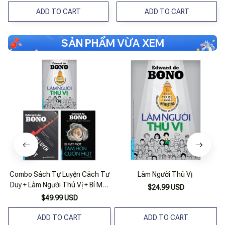
ADD TO CART
ADD TO CART
SẢN PHẨM VỪA XEM
Combo Sách Tự Luyện Cách Tư
Làm Người Thú Vị
Duy + Làm Người Thú Vị + Bí Mật
$24.99 USD
Một Tâm Hồn Cuốn Hút (bộ 3
$49.99 USD
Cuốn)
ADD TO CART
ADD TO CART