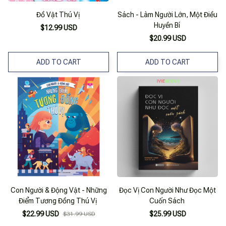
Đồ Vật Thú Vị
Sách - Làm Người Lớn, Một Điều
Huyền Bí
$12.99 USD
$20.99 USD
ADD TO CART
ADD TO CART
Con Người & Động Vật - Những
Đọc Vị Con Người Như Đọc Một
Điểm Tương Đồng Thú Vị
Cuốn Sách
$22.99 USD
$25.99 USD
$31.99 USD