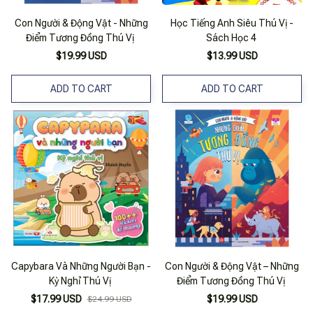
Con Người & Động Vật - Những
Học Tiếng Anh Siêu Thú Vị -
Điểm Tương Đồng Thú Vị
Sách Học 4
$19.99 USD
$13.99 USD
ADD TO CART
ADD TO CART
Capybara Và Những Người Bạn -
Con Người & Động Vật – Những
Kỳ Nghỉ Thú Vị
Điểm Tương Đồng Thú Vị
$17.99 USD
$19.99 USD
$24.99 USD