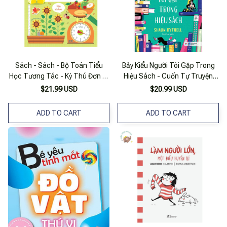
Sách - Sách - Bộ Toán Tiểu
Bảy Kiểu Người Tôi Gặp Trong
Học Tương Tác - Kỳ Thú Đơn Vị
Hiệu Sách - Cuốn Tự Truyện
Đo Lường
Của Chủ Hiệu Sách Đặc Sắc Và
$21.99 USD
$20.99 USD
Thú Vị Nhất Thế Giới
ADD TO CART
ADD TO CART