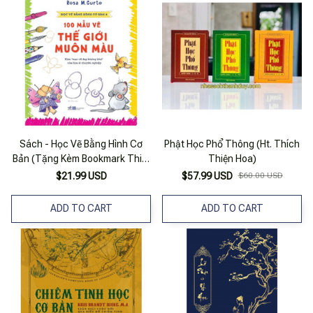
Sách - Học Vẽ Bằng Hình Cơ
Phật Học Phổ Thông (Ht. Thích
Bản (Tặng Kèm Bookmark Thiết
Thiện Hoa)
Kế)
$21.99 USD
$57.99 USD
$60.00 USD
ADD TO CART
ADD TO CART