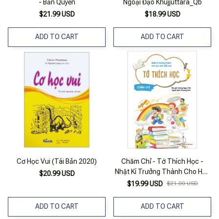
- Bản Quyền
Ngoại Đạo Khujjuttara_Qb
$21.99 USD
$18.99 USD
ADD TO CART
ADD TO CART
Cơ Học Vui (Tái Bản 2020)
Chăm Chỉ - Tớ Thích Học -
Nhật Kí Trưởng Thành Cho Học
$20.99 USD
Sinh Tiểu Học
$19.99 USD
$21.00 USD
ADD TO CART
ADD TO CART