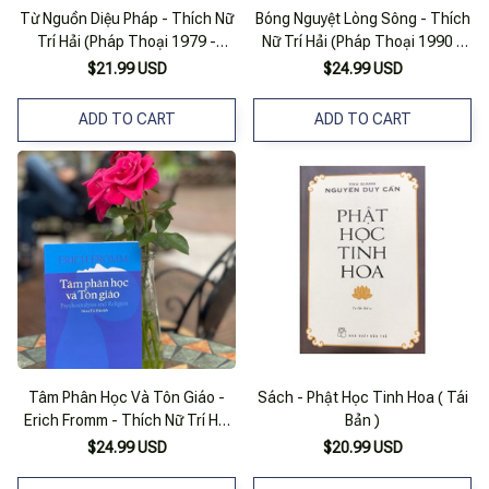
Từ Nguồn Diệu Pháp - Thích Nữ
Bóng Nguyệt Lòng Sông - Thích
Trí Hải (Pháp Thoại 1979 -
Nữ Trí Hải (Pháp Thoại 1990 -
2000)
2000)
$21.99 USD
$24.99 USD
ADD TO CART
ADD TO CART
Tâm Phân Học Và Tôn Giáo -
Sách - Phật Học Tinh Hoa ( Tái
Erich Fromm - Thích Nữ Trí Hải
Bản )
Dịch - Khai Tâm – Nxb Đà Nẵng
$24.99 USD
$20.99 USD