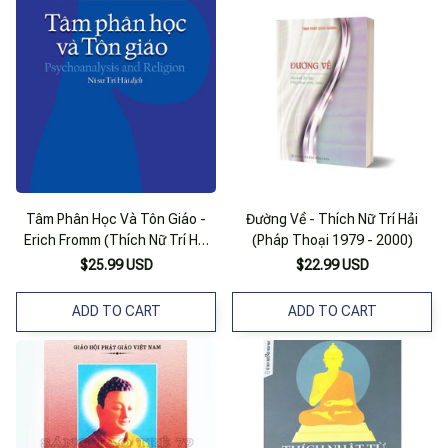
Tâm Phân Học Và Tôn Giáo -
Đường Về - Thích Nữ Trí Hải
Erich Fromm (Thích Nữ Trí Hải
(Pháp Thoại 1979 - 2000)
Dịch, Bản In Lần Đầu Sau 1975)
$25.99 USD
$22.99 USD
ADD TO CART
ADD TO CART