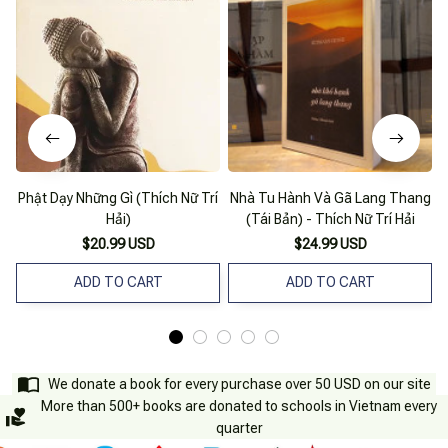
Phật Dạy Những Gì (Thích Nữ Trí
Nhà Tu Hành Và Gã Lang Thang
Hải)
(Tái Bản) - Thích Nữ Trí Hải
$20.99 USD
$24.99 USD
ADD TO CART
ADD TO CART
We donate a book for every purchase over 50 USD on our site
More than 500+ books are donated to schools in Vietnam every
quarter