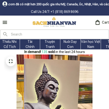
ơn 200 quốc gia như Mỹ, Canada, Úc, Nhật, Hàn, và các nước Châu Âu✨
Buy
Call Us 24/7: +1 (818) 869 8696
Cart
Thiếu Nhi 
Tài
Truyện 
Nuôi Dạy 
Văn học Việt 
Cổ Tích
Chính
Tranh
Con
Nam
T
In demand!
138
sold
in the last 24 hours