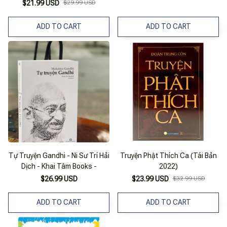
$21.99 USD
$29.99 USD
ADD TO CART
ADD TO CART
Tự Truyện Gandhi - Ni Sư Trí Hải
Truyện Phật Thích Ca (Tái Bản
Dịch - Khai Tâm Books -
2022)
$26.99 USD
$23.99 USD
$32.99 USD
ADD TO CART
ADD TO CART