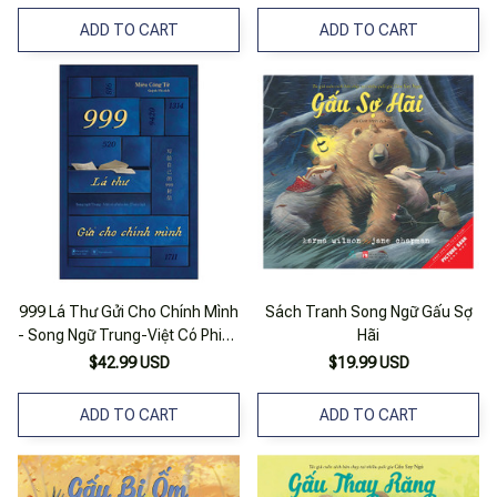
ADD TO CART
ADD TO CART
999 Lá Thư Gửi Cho Chính Mình
Sách Tranh Song Ngữ Gấu Sợ
- Song Ngữ Trung-Việt Có Phiên
Hãi
Âm (Toàn Tập)
$42.99 USD
$19.99 USD
ADD TO CART
ADD TO CART