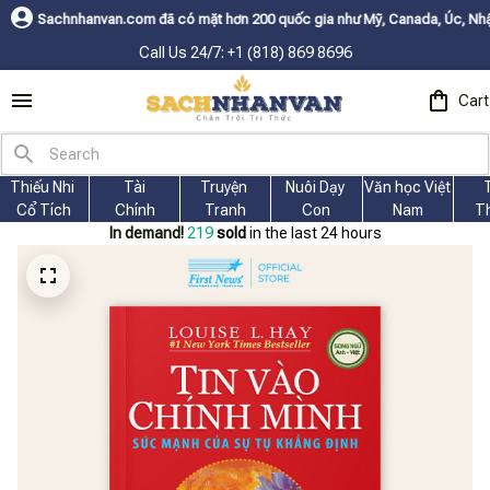
om đã có mặt hơn 200 quốc gia như Mỹ, Canada, Úc, Nhật, Hàn, và các nư
Call Us 24/7: +1 (818) 869 8696
Cart
Thiếu Nhi 
Tài
Truyện 
Nuôi Dạy 
Văn học Việt 
Cổ Tích
Chính
Tranh
Con
Nam
T
In demand!
219
sold
in the last 24 hours