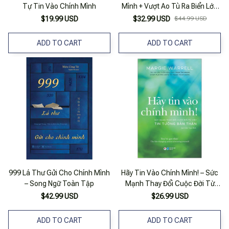
Tự Tin Vào Chính Mình
Mình + Vượt Ao Tù Ra Biển Lớn
(Bộ 2 Cuốn)
$19.99 USD
$32.99 USD
$44.99 USD
ADD TO CART
ADD TO CART
999 Lá Thư Gửi Cho Chính Mình
Hãy Tin Vào Chính Mình! – Sức
– Song Ngữ Toàn Tập
Mạnh Thay Đổi Cuộc Đời Từ
Việc Tin Tưởng Bản Thân
$42.99 USD
$26.99 USD
ADD TO CART
ADD TO CART