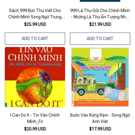
Sách 999 Bức Thư Viết Cho
999 Lá Thư Gửi Cho Chính Mình
Chính Mình Song Ngữ Trung
- Những Lá Thư Ấn Tượng Nhất
Việt Có Phiên Âm Có Mp3
(Song Ngữ)
$25.99 USD
$21.99 USD
Nghe+ Dvd Tài Liệu
ADD TO CART
ADD TO CART
I Can Do It - Tin Vào Chính
Bước Vào Rừng Rậm - Song Ngữ
Mình_Fn
Anh Việt
$20.99 USD
$17.99 USD