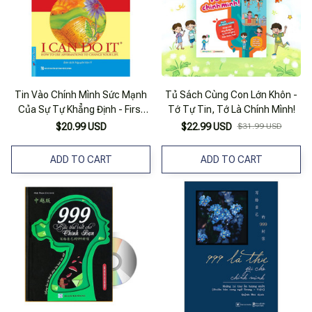
Tin Vào Chính Mình Sức Mạnh
Tủ Sách Cùng Con Lớn Khôn -
Của Sự Tự Khẳng Định - First
Tớ Tự Tin, Tớ Là Chính Mình!
News ( Tái Bản)
$20.99 USD
$22.99 USD
$31.99 USD
ADD TO CART
ADD TO CART