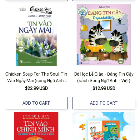
Chicken Soup For The Soul: Tin
Bé Học Lễ Giáo - Đáng Tin Cậy
Vào Ngày Mai (song Ngữ Anh-
(sách Song Ngữ Anh - Việt)
việt)
$22.99 USD
$12.99 USD
ADD TO CART
ADD TO CART