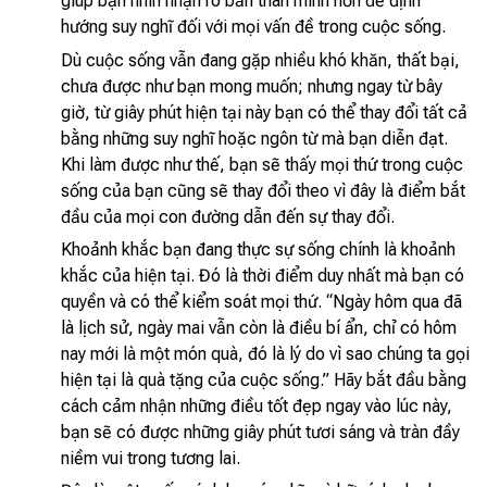
giúp bạn nhìn nhận rõ bản thân mình hơn để định
hướng suy nghĩ đối với mọi vấn đề trong cuộc sống.
Dù cuộc sống vẫn đang gặp nhiều khó khăn, thất bại,
chưa được như bạn mong muốn; nhưng ngay từ bây
giờ, từ giây phút hiện tại này bạn có thể thay đổi tất cả
bằng những suy nghĩ hoặc ngôn từ mà bạn diễn đạt.
Khi làm được như thế, bạn sẽ thấy mọi thứ trong cuộc
sống của bạn cũng sẽ thay đổi theo vì đây là điểm bắt
đầu của mọi con đường dẫn đến sự thay đổi.
Khoảnh khắc bạn đang thực sự sống chính là khoảnh
khắc của hiện tại. Đó là thời điểm duy nhất mà bạn có
quyền và có thể kiểm soát mọi thứ. “Ngày hôm qua đã
là lịch sử, ngày mai vẫn còn là điều bí ẩn, chỉ có hôm
nay mới là một món quà, đó là lý do vì sao chúng ta gọi
hiện tại là quà tặng của cuộc sống.” Hãy bắt đầu bằng
cách cảm nhận những điều tốt đẹp ngay vào lúc này,
bạn sẽ có được những giây phút tươi sáng và tràn đầy
niềm vui trong tương lai.