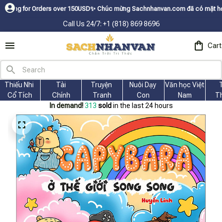
r Orders over 150USDㅤ✨
Chúc mừng Sachnhanvan.com đã có mặt hơn 200 quốc 
Call Us 24/7: +1 (818) 869 8696
Cart
Thiếu Nhi 
Tài
Truyện 
Nuôi Dạy 
Văn học Việt 
Cổ Tích
Chính
Tranh
Con
Nam
T
In demand!
315
sold
in the last 24 hours