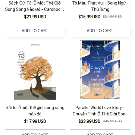
Sách Gửi Tôi Ở Một Thế Giới
Tô Màu Thật Vui - Song Ngữ -
Song Song Nào Đó - Carobooks
Thú Rừng
- Bản Quyền
$21.99 USD
$15.99 USD
$21.99 USD
ADD TO CART
ADD TO CART
Gửi tôi ở một thế giới song song
Parallel World Love Story -
nào đó
Chuyện Tình Ở Thế Giới Song
Song
$17.99 USD
$33.99 USD
$45.99 USD