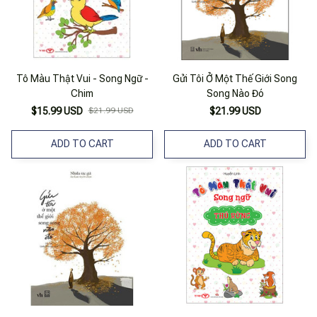
Tô Màu Thật Vui - Song Ngữ -
Gửi Tôi Ở Một Thế Giới Song
Chim
Song Nào Đó
$15.99 USD
$21.99 USD
$21.99 USD
ADD TO CART
ADD TO CART