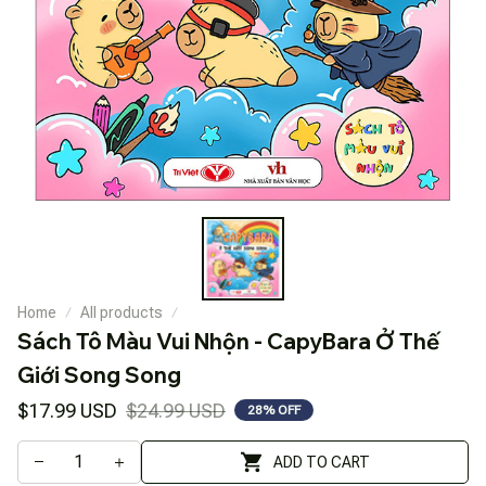
Home
All products
Sách Tô Màu Vui Nhộn - CapyBara Ở Thế 
Giới Song Song
$17.99 USD
$24.99 USD
28% OFF
ADD TO CART