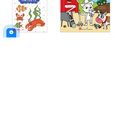
Tô Màu Thật Vui - Song Ngữ -
Tô Màu Khám Phá Thế Giới – Ở
Tôm Cua Cá
Trang Trại
$15.99 USD
$21.99 USD
$10.99 USD
ADD TO CART
ADD TO CART