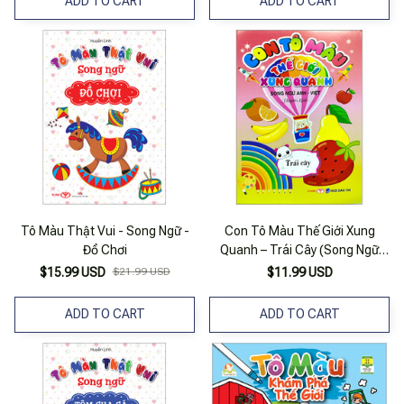
ADD TO CART
ADD TO CART
Tô Màu Thật Vui - Song Ngữ -
Con Tô Màu Thế Giới Xung
Đồ Chơi
Quanh – Trái Cây (Song Ngữ
Anh-Việt)
$15.99 USD
$21.99 USD
$11.99 USD
ADD TO CART
ADD TO CART