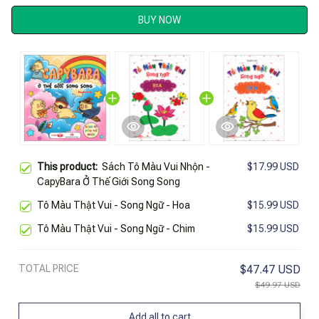
BUY NOW
This product:
Sách Tô Màu Vui Nhộn -
$17.99 USD
CapyBara Ở Thế Giới Song Song
Tô Màu Thật Vui - Song Ngữ - Hoa
$15.99 USD
Tô Màu Thật Vui - Song Ngữ - Chim
$15.99 USD
TOTAL PRICE
$47.47 USD
$49.97 USD
Add all to cart