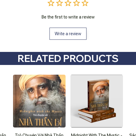
Be the first to write a review
Write a review
RELATED PRODUCTS
hần
Trò Chuyện Với Nhà Thần
Midnight With The Mystic -
Sác