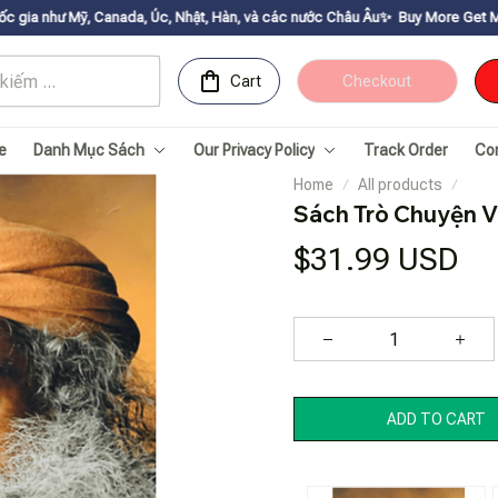
da, Úc, Nhật, Hàn, và các nước Châu Âu✨
Buy More Get Moreㅤ ✨ㅤ Sale up to 
Cart
Checkout
e
Danh Mục Sách
Our Privacy Policy
Track Order
Co
Home
All products
Sách Trò Chuyện Vớ
$31.99 USD
ADD TO CART