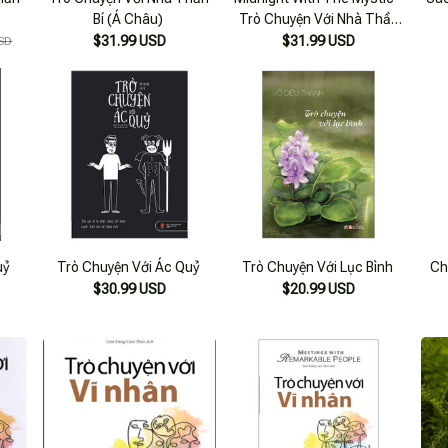
Bí (Á Châu)
Trò Chuyện Với Nhà Thần
Bí
$31.99 USD
$31.99 USD
SD
uỷ
Trò Chuyện Với Ác Quỷ
Trò Chuyện Với Lục Bình
Ch
$30.99 USD
$20.99 USD