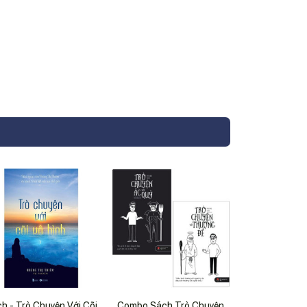
h - Trò Chuyện Với Cõi
Combo Sách Trò Chuyện