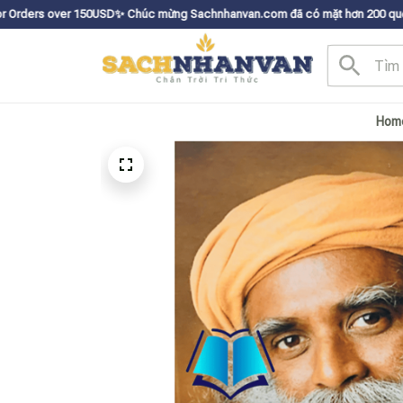
0USDㅤ✨
Chúc mừng Sachnhanvan.com đã có mặt hơn 200 quốc gia như Mỹ, Cana
Hom