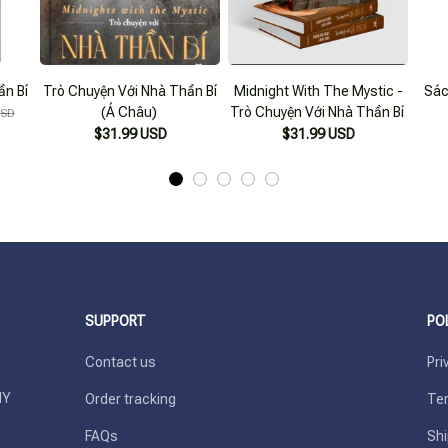
ần Bí
Trò Chuyện Với Nhà Thần Bí
Midnight With The Mystic -
Sác
(Á Châu)
Trò Chuyện Với Nhà Thần Bí
USD
$31.99 USD
$31.99 USD
SUPPORT
PO
Contact us
Pri
Y 
Order tracking
Ter
FAQs
Shi