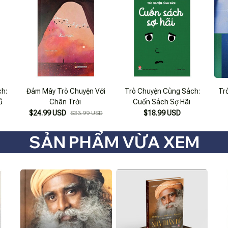
h:
Đám Mây Trò Chuyện Với
Trò Chuyện Cùng Sách:
Tr
ủ
Chân Trời
Cuốn Sách Sợ Hãi
$24.99 USD
$18.99 USD
$33.99 USD
SẢN PHẨM VỪA XEM