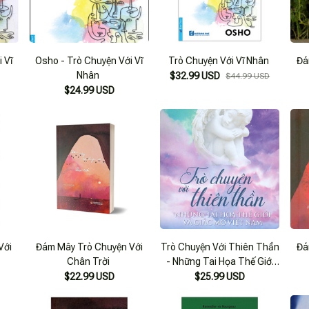
 Vĩ
Osho - Trò Chuyện Với Vĩ
Trò Chuyện Với Vĩ Nhân
Đá
Nhân
$32.99 USD
$44.99 USD
$24.99 USD
Với
Đám Mây Trò Chuyện Với
Trò Chuyện Với Thiên Thần
Đá
Chân Trời
- Những Tai Họa Thế Giới
Và Giấc Mơ Việt Nam
$22.99 USD
$25.99 USD