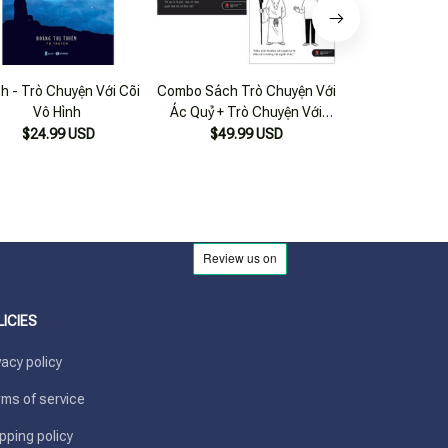
h - Trò Chuyện Với Cõi
Combo Sách Trò Chuyện Với
Trò Chuyện Với
Vô Hình
Ác Quỷ + Trò Chuyện Với
Thiên Văn Tr
Thượng Đế (Bộ 2 Cuốn)
Thuậ
$24.99 USD
$49.99 USD
$21.99
LICIES
vacy policy
ms of service
pping policy