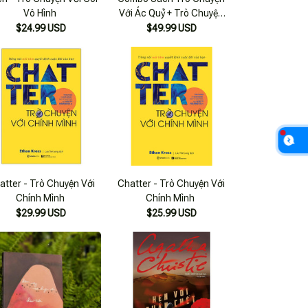
Vô Hình
Với Ác Quỷ + Trò Chuyện
Với Thượng Đế (Bộ 2 Cuốn)
$24.99 USD
$49.99 USD
atter - Trò Chuyện Với
Chatter - Trò Chuyện Với
Chính Mình
Chính Mình
$29.99 USD
$25.99 USD