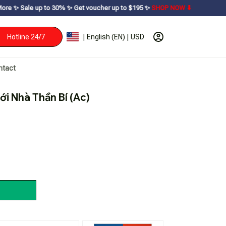
30% ㅤ✨ㅤ Get voucher up to $195ㅤ ✨ㅤ
SHOP NOW ⬇
Hotline 24/7
| English (EN) | USD
ntact
i Nhà Thần Bí (Ac)