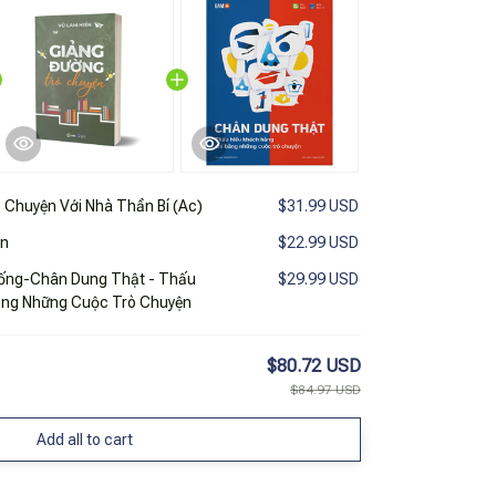
 Chuyện Với Nhà Thần Bí (Ac)
$31.99 USD
ện
$22.99 USD
Sống-Chân Dung Thật - Thấu
$29.99 USD
ằng Những Cuộc Trò Chuyện
$80.72 USD
$84.97 USD
Add all to cart