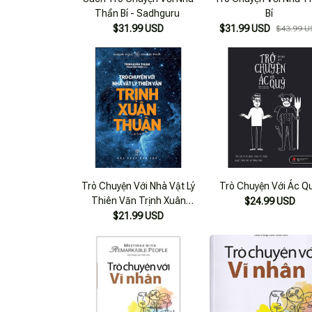
Thần Bí - Sadhguru
Bí
$31.99 USD
$31.99 USD
$43.99 U
Trò Chuyện Với Nhà Vật Lý
Trò Chuyện Với Ác Q
Thiên Văn Trịnh Xuân
$24.99 USD
Thuận
$21.99 USD