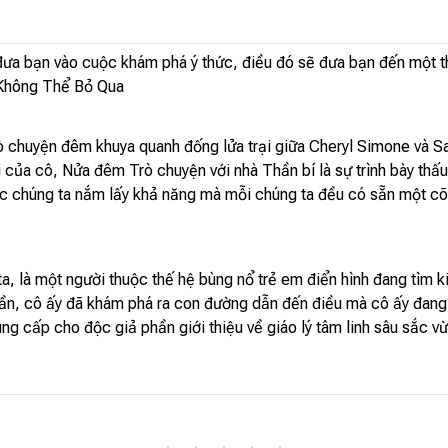
 đưa bạn vào cuộc khám phá ý thức, điều đó sẽ đưa bạn đến một 
 Không Thể Bỏ Qua
ò chuyện đêm khuya quanh đống lửa trại giữa Cheryl Simone và S
 của cô, Nửa đêm Trò chuyện với nhà Thần bí là sự trình bày thấu
c chúng ta nắm lấy khả năng mà mỗi chúng ta đều có sẵn một cõi
a, là một người thuộc thế hệ bùng nổ trẻ em điển hình đang tìm k
thần, cô ấy đã khám phá ra con đường dẫn đến điều mà cô ấy đang
ung cấp cho độc giả phần giới thiệu về giáo lý tâm linh sâu sắc v