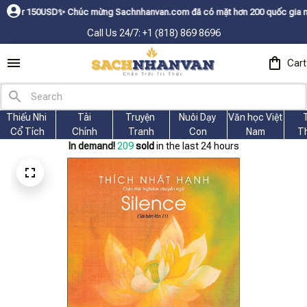
USDㅤ✨
Chúc mừng Sachnhanvan.com đã có mặt hơn 200 quốc gia như Mỹ, Cana
Call Us 24/7: +1 (818) 869 8696
Cart
Thiếu Nhi 
Tài
Truyện 
Nuôi Dạy 
Văn học Việt 
Cổ Tích
Chính
Tranh
Con
Nam
T
In demand!
209
sold
in the last 24 hours