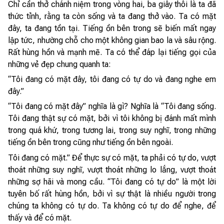
Chỉ cần thở chánh niệm trong vòng hai, ba giây thôi là ta đã
thức tỉnh, rằng ta còn sống và ta đang thở vào. Ta có mặt
đây, ta đang tồn tại. Tiếng ồn bên trong sẽ biến mất ngay
lập tức, nhường chỗ cho một không gian bao la và sâu rộng.
Rất hùng hồn và mạnh mẽ. Ta có thể đáp lại tiếng gọi của
những vẻ đẹp chung quanh ta:
“Tôi đang có mặt đây, tôi đang có tự do và đang nghe em
đây.”
“Tôi đang có mặt đây” nghĩa là gì? Nghĩa là “Tôi đang sống.
Tôi đang thật sự có mặt, bởi vì tôi không bị đánh mất mình
trong quá khứ, trong tương lai, trong suy nghĩ, trong những
tiếng ồn bên trong cũng như tiếng ồn bên ngoài.
Tôi đang có mặt.” Để thực sự có mặt, ta phải có tự do, vượt
thoát những suy nghĩ, vượt thoát những lo lắng, vượt thoát
những sợ hãi và mong cầu. “Tôi đang có tự do” là một lời
tuyên bố rất hùng hồn, bởi vì sự thật là nhiều người trong
chúng ta không có tự do. Ta không có tự do để nghe, để
thấy và để có mặt.