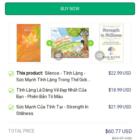
BUY NOW
This product:
Silence - Tĩnh Lặng -
$22.99 USD
Sức Mạnh Tĩnh Lặng Trong Thế Giới
Huyền Ảo (Tái Bản 2025)
Tĩnh Lặng Là Dáng Vẻ Đẹp Nhất Của
$18.99 USD
Bạn - Phiên Bản Tô Màu
Sức Mạnh Của Tĩnh Tại - Strength In
$21.99 USD
Stillness
TOTAL PRICE
$60.77 USD
$63.97 USD