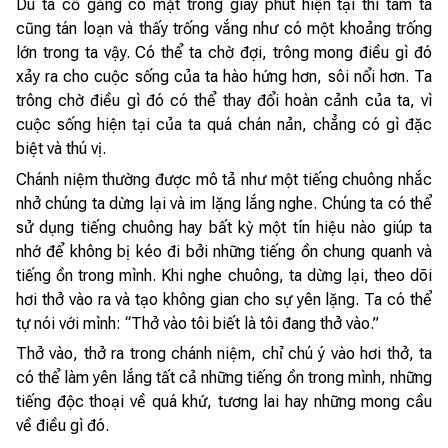
Dù ta cố gắng có mặt trong giây phút hiện tại thì tâm ta
cũng tán loạn và thấy trống vắng như có một khoảng trống
lớn trong ta vậy. Có thể ta chờ đợi, trông mong điều gì đó
xảy ra cho cuộc sống của ta hào hứng hơn, sôi nổi hơn. Ta
trông chờ điều gì đó có thể thay đổi hoàn cảnh của ta, vì
cuộc sống hiện tại của ta quá chán nản, chẳng có gì đặc
biệt và thú vị.
Chánh niệm thường được mô tả như một tiếng chuông nhắc
nhở chúng ta dừng lại và im lặng lắng nghe. Chúng ta có thể
sử dụng tiếng chuông hay bất kỳ một tín hiệu nào giúp ta
nhớ để không bị kéo đi bởi những tiếng ồn chung quanh và
tiếng ồn trong mình. Khi nghe chuông, ta dừng lại, theo dõi
hơi thở vào ra và tạo không gian cho sự yên lặng. Ta có thể
tự nói với mình: “Thở vào tôi biết là tôi đang thở vào.”
Thở vào, thở ra trong chánh niệm, chỉ chú ý vào hơi thở, ta
có thể làm yên lắng tất cả những tiếng ồn trong mình, những
tiếng độc thoại về quá khứ, tương lai hay những mong cầu
về điều gì đó.