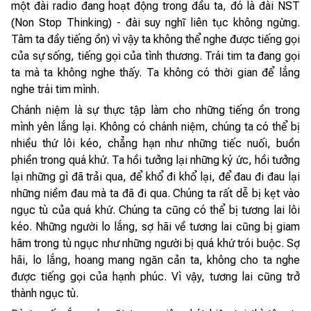
một đài radio đang hoạt động trong đầu ta, đó là đài NST
(Non Stop Thinking) - đài suy nghĩ liên tục không ngừng.
Tâm ta đầy tiếng ồn) vì vậy ta không thể nghe được tiếng gọi
của sự sống, tiếng gọi của tình thương. Trái tim ta đang gọi
ta mà ta không nghe thấy. Ta không có thời gian để lắng
nghe trái tim mình.
Chánh niệm là sự thực tập làm cho những tiếng ồn trong
mình yên lắng lại. Không có chánh niệm, chúng ta có thể bị
nhiều thứ lôi kéo, chẳng hạn như những tiếc nuối, buồn
phiền trong quá khứ. Ta hồi tưởng lại những ký ức, hồi tưởng
lại những gì đã trải qua, để khổ đi khổ lại, để đau đi đau lại
những niềm đau mà ta đã đi qua. Chúng ta rất dễ bị kẹt vào
ngục tù của quá khứ. Chúng ta cũng có thể bị tương lai lôi
kéo. Những người lo lắng, sợ hãi về tương lai cũng bị giam
hãm trong tù ngục như những người bị quá khứ trói buộc. Sợ
hãi, lo lắng, hoang mang ngăn cản ta, không cho ta nghe
được tiếng gọi của hạnh phúc. Vì vậy, tương lai cũng trở
thành ngục tù.