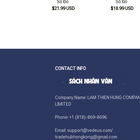
Số Đỏ
Số Đỏ
$21.99 USD
$18.99 USD
CONTACT INFO
Company Name: LAM THIEN HUNG COMPAN
LIMITED

Phone: +1 (818)-869-8696 

Email: support@vedeus.com/ 
tradehubhongkong@gmail.com
