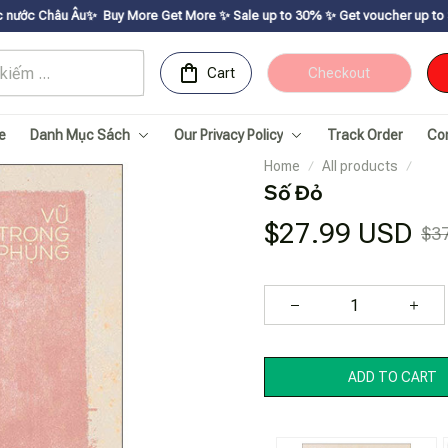
Buy More Get Moreㅤ ✨ㅤ Sale up to 30% ㅤ✨ㅤ Get voucher up to $195ㅤ ✨ㅤ
SHOP N
Cart
Checkout
e
Danh Mục Sách
Our Privacy Policy
Track Order
Co
Home
All products
Số Đỏ
$27.99 USD
$3
ADD TO CART