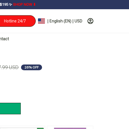
OW ⬇
Hotline 24/7
| English (EN) | USD
ntact
7.99 USD
26% OFF