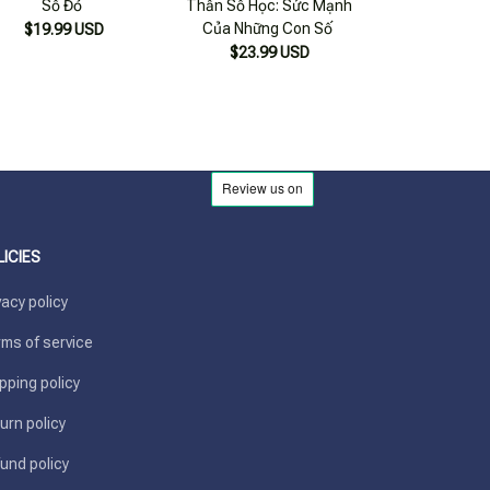
Số Đỏ
Thần Số Học: Sức Mạnh
Tượng Số Kinh D
Của Những Con Số
Bản Thầ
$19.99 USD
$23.99 USD
$27.99
LICIES
vacy policy
ms of service
pping policy
urn policy
und policy