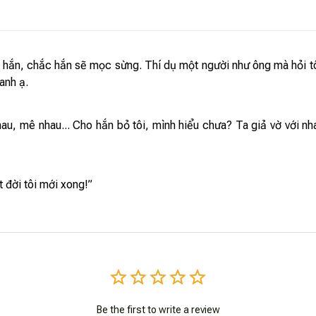
ấy hắn, chắc hắn sẽ mọc sừng. Thí dụ một người như ông mà hỏi tô
anh ạ.
 nhau, mê nhau... Cho hắn bỏ tôi, mình hiểu chưa? Ta giả vờ với 
t đời tôi mới xong!”
Be the first to write a review