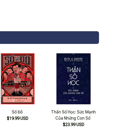
Số Đỏ
Thần Số Học: Sức Mạnh
Của Những Con Số
$19.99 USD
$23.99 USD