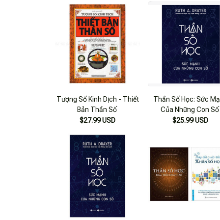
Tượng Số Kinh Dịch - Thiết
Thần Số Học: Sức M
Bản Thần Số
Của Những Con Số
$27.99 USD
$25.99 USD