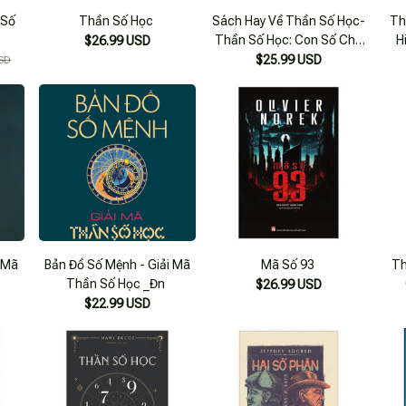
 Số
Thần Số Học
Sách Hay Về Thần Số Học-
Th
Thần Số Học: Con Số Chủ
H
$26.99 USD
Đạo Khai Phá Tương Lai
$25.99 USD
SD
i Mã
Bản Đồ Số Mệnh - Giải Mã
Mã Số 93
Th
)
Thần Số Học _Đn
$26.99 USD
$22.99 USD