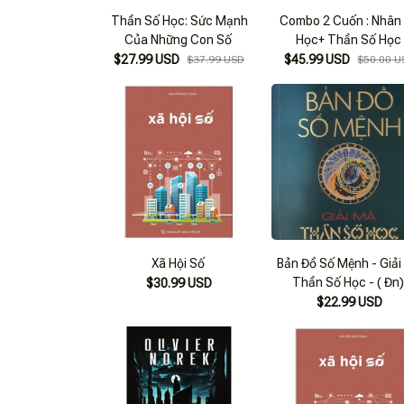
Thần Số Học: Sức Mạnh
Combo 2 Cuốn : Nhân
Của Những Con Số
Học+ Thần Số Học
$27.99 USD
$45.99 USD
$37.99 USD
$50.00 U
Xã Hội Số
Bản Đồ Số Mệnh - Giả
Thần Số Học - ( Đn
$30.99 USD
$22.99 USD