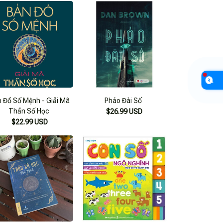
 Đồ Số Mệnh - Giải Mã
Pháo Đài Số
Thần Số Học
$26.99 USD
$22.99 USD