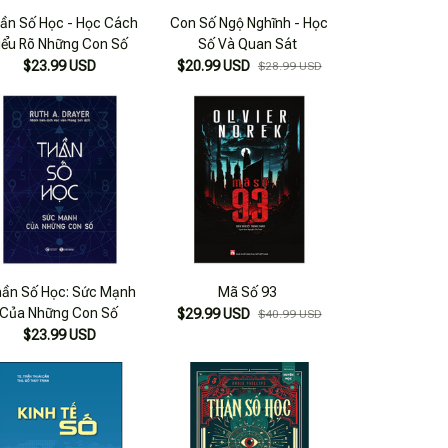
ần Số Học - Học Cách
Con Số Ngộ Nghĩnh - Học
iểu Rõ Những Con Số
Số Và Quan Sát
$23.99 USD
$20.99 USD
$28.99 USD
ần Số Học: Sức Mạnh
Mã Số 93
Của Những Con Số
$29.99 USD
$40.99 USD
$23.99 USD