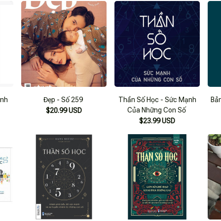
ạnh
Đẹp - Số 259
Thần Số Học - Sức Mạnh
Bản
Của Những Con Số
$20.99 USD
$23.99 USD