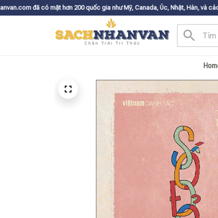
ặt hơn 200 quốc gia như Mỹ, Canada, Úc, Nhật, Hàn, và các nước Châu Âu✨
Hom