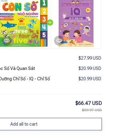
$27.99 USD
ọc Số Và Quan Sát
$20.99 USD
ưỡng Chỉ Số - IQ - Chỉ Số
$20.99 USD
$66.47 USD
$69.97 USD
Add all to cart