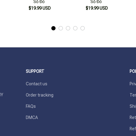
Số Đỏ
Số Đỏ
$19.99 USD
$19.99 USD
SUPPORT
PO
Contact us
Pri
Y 
Order tracking
Ter
FAQs
Shi
DMCA
Ret
Ref