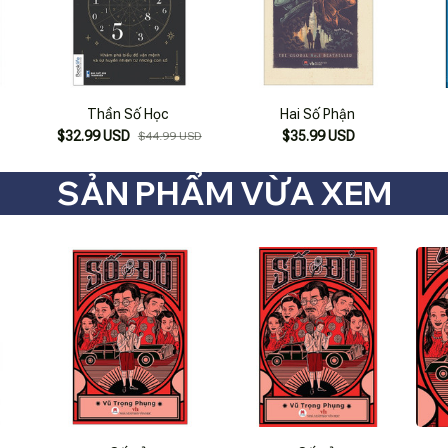
Thần Số Học
Hai Số Phận
$32.99 USD
$35.99 USD
$44.99 USD
SẢN PHẨM VỪA XEM