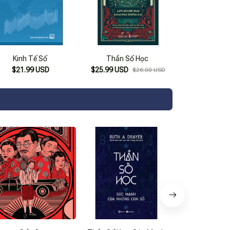
Kinh Tế Số
Thần Số Học
$21.99 USD
$25.99 USD
$26.00 USD