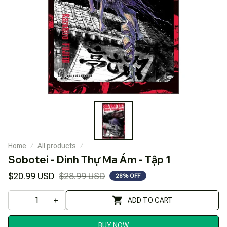
Home
All products
Sobotei - Dinh Thự Ma Ám - Tập 1
$20.99 USD
$28.99 USD
28% OFF
ADD TO CART
BUY NOW