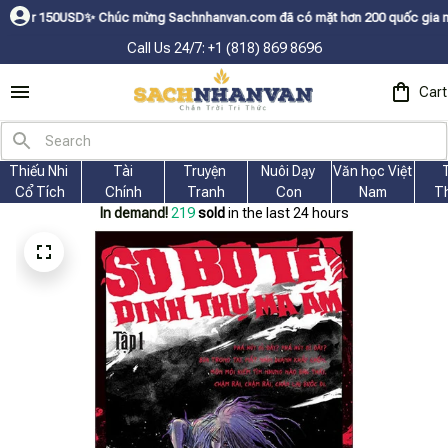
50USDㅤ✨
Chúc mừng Sachnhanvan.com đã có mặt hơn 200 quốc gia như Mỹ, Ca
Call Us 24/7: +1 (818) 869 8696
Cart
Thiếu Nhi 
Tài
Truyện 
Nuôi Dạy 
Văn học Việt 
Cổ Tích
Chính
Tranh
Con
Nam
T
In demand!
223
sold
in the last 24 hours