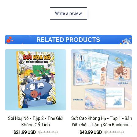
Write a review
RELATED PRODUCTS
Sói Hoạ Nô - Tập 2 - Thế Giới
Sốt Cao Không Hạ - Tập 1 - Bản
Không Cổ Tích
Đặc Biệt - Tặng Kèm Bookmark
+ Postcard + Móc Khóa
$21.99 USD
$29.99 USD
$43.99 USD
$59.99 USD