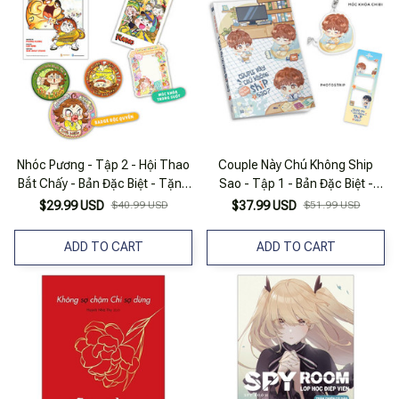
Nhóc Pương - Tập 2 - Hội Thao
Couple Này Chú Không Ship
Bắt Chấy - Bản Đặc Biệt - Tặng
Sao - Tập 1 - Bản Đặc Biệt -
Kèm 1 Postcard + 1 Móc Khóa +
Tặng Kèm Photostrip + Móc
$29.99 USD
$40.99 USD
$37.99 USD
$51.99 USD
3 Badge
Khóa Chibi
ADD TO CART
ADD TO CART