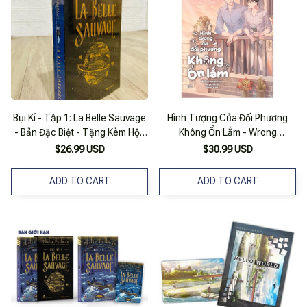
Bụi Kí - Tập 1: La Belle Sauvage
Hình Tượng Của Đối Phương
- Bản Đặc Biệt - Tặng Kèm Hộp
Không Ổn Lắm - Wrong
+ Postcard
Impression - Tập 1 - Bản Đặc
$26.99 USD
$30.99 USD
Biệt - Tặng Kèm Bookmark +
Poster A4 + Móc Khóa Dẻo
ADD TO CART
ADD TO CART