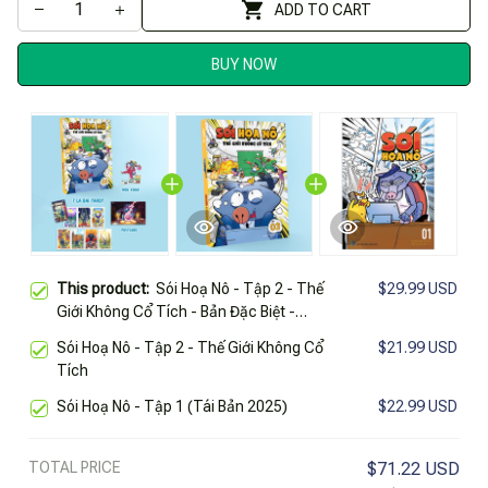
ADD TO CART
BUY NOW
This product:
Sói Hoạ Nô - Tập 2 - Thế
$29.99 USD
Giới Không Cổ Tích - Bản Đặc Biệt -
Tặng Kèm 7 Thẻ Bài Tarot + 1 Móc
Sói Hoạ Nô - Tập 2 - Thế Giới Không Cổ
$21.99 USD
Khóa The Fool + 1 Postcard
Tích
Sói Hoạ Nô - Tập 1 (Tái Bản 2025)
$22.99 USD
TOTAL PRICE
$71.22 USD