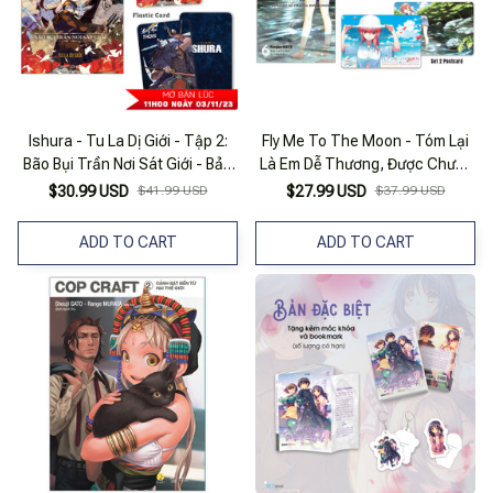
Ishura - Tu La Dị Giới - Tập 2:
Fly Me To The Moon - Tóm Lại
Bão Bụi Trần Nơi Sát Giới - Bản
Là Em Dễ Thương, Được Chưa?
Đặc Biệt - Tặng Kèm Postcard +
- Tập 6 - Bản Đặc Biệt - Tặng
$30.99 USD
$41.99 USD
$27.99 USD
$37.99 USD
Thẻ Nhựa
Kèm 2 Postcard + 1 Lót Ly + 1
Móc Khóa
ADD TO CART
ADD TO CART