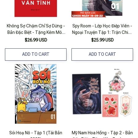
Không Sợ Chậm Chỉ Sợ Dừng -
Spy Room - Lớp Học Điệp Viên -
Bản Đặc Biệt - Tặng Kèm Móc
Ngoại Truyện Tập 1: Trận Chiến
Khóa
Cô Dâu - Bản Đặc Biệt - Tặng
$26.99 USD
$25.99 USD
Kèm Postcard + 2 Thẻ Nhựa +
Bìa Tặng Thêm + Thẻ Nhân Vật
ADD TO CART
ADD TO CART
+ Móc Khóa
Sói Hoạ Nô - Tập 1 (Tái Bản
Mỹ Nam Hoa Hồng - Tập 2 - Bản