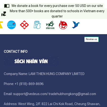
We donate a book for every purchase over 50 USD on our site
More than 500+ books are donated to schools in Vietnam every
quarter
CONTACT INFO
Company Name: LAM THIEN HUNG COMPANY LIMITED

Phone: +1 (818)-869-8696 

Email: support@vedeus.com/ tradehubhongkong@gmail.com

Address: West Wing, 2/F. 822 Lai Chi Kok Road, Cheung Shawan, 