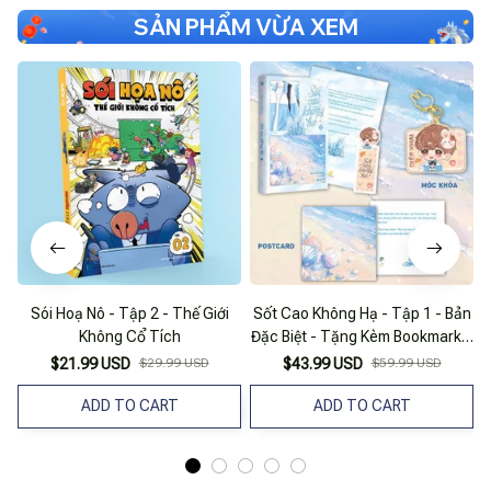
SẢN PHẨM VỪA XEM
Sói Hoạ Nô - Tập 2 - Thế Giới
Sốt Cao Không Hạ - Tập 1 - Bản
Không Cổ Tích
Đặc Biệt - Tặng Kèm Bookmark +
Đ
Postcard + Móc Khóa
$21.99 USD
$29.99 USD
$43.99 USD
$59.99 USD
ADD TO CART
ADD TO CART