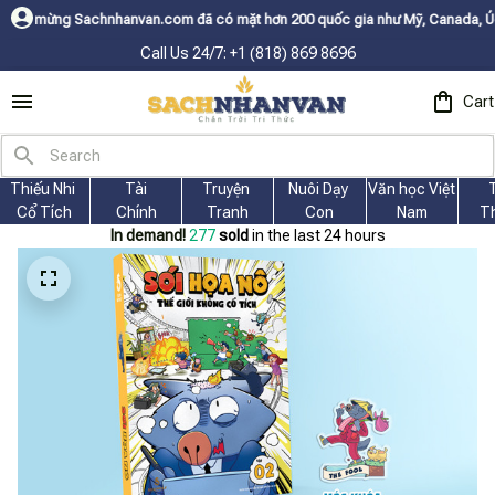
hanvan.com đã có mặt hơn 200 quốc gia như Mỹ, Canada, Úc, Nhật, Hàn, và
Call Us 24/7: +1 (818) 869 8696
Cart
Thiếu Nhi 
Tài
Truyện 
Nuôi Dạy 
Văn học Việt 
Cổ Tích
Chính
Tranh
Con
Nam
T
In demand!
277
sold
in the last 24 hours