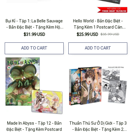
Bụi Kí - Tập 1: La Belle Sauvage
Hello World - Bản Đặc Biệt -
- Bản Đặc Biệt - Tặng Kèm Hộp
Tặng Kèm 1 Postcard Cán
+ Postcard
Ngọc Trai
$31.99 USD
$25.99 USD
$35.99 USD
ADD TO CART
ADD TO CART
Made In Abyss - Tập 12 - Bản
Thuần Thú Sư Ở Dị Giới - Tập 3
Đặc Biệt - Tặng Kèm Postcard
- Bản Đặc Biệt - Tặng Kèm 2