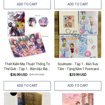
ADD TO CART
ADD TO CART
Thất Kiếm Ma Thuật Thống Trị
Soulmate - Tập 1 - Bản Sưu
Thế Giới - Tập 1 - Bản Đặc Biệt -
Tầm - Tặng Kèm 1 Postcard
Tặng Kèm Bookmark + Poster
Nhựa Trong + 2 Standee Acrylic
$36.99 USD
$49.99 USD
$29.99 USD
Mini Kiêm Móc Khóa
ADD TO CART
ADD TO CART