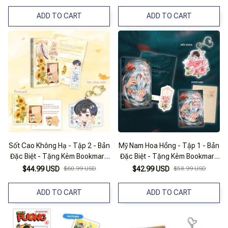
ADD TO CART
ADD TO CART
Sốt Cao Không Hạ - Tập 2 - Bản
Mỹ Nam Hoa Hồng - Tập 1 - Bản
Đặc Biệt - Tặng Kèm Bookmark
Đặc Biệt - Tặng Kèm Bookmark
+ Postcard + Móc Khóa
+ Postcard + Móc Khóa
$44.99 USD
$60.99 USD
$42.99 USD
$58.99 USD
ADD TO CART
ADD TO CART