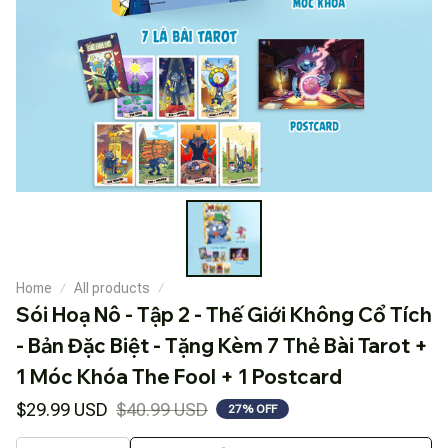
Home
All products
Sói Hoạ Nô - Tập 2 - Thế Giới Không Cổ Tích 
- Bản Đặc Biệt - Tặng Kèm 7 Thẻ Bài Tarot + 
1 Móc Khóa The Fool + 1 Postcard
$29.99 USD
$40.99 USD
27% OFF