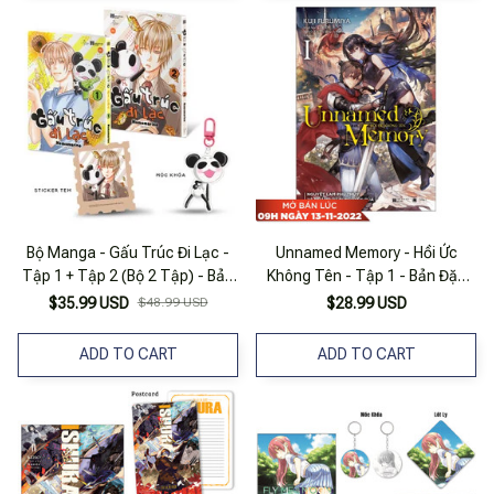
Bộ Manga - Gấu Trúc Đi Lạc -
Unnamed Memory - Hồi Ức
Tập 1 + Tập 2 (Bộ 2 Tập) - Bản
Không Tên - Tập 1 - Bản Đặc
Đặc Biệt - Tặng Kèm Sticker
Biệt - Tặng Kèm Bookmark Bế
$35.99 USD
$48.99 USD
$28.99 USD
Tem + Móc Khóa Acrylic
Hình + Postcard Bo Góc + 2 Thẻ
Nhựa + Poster Rời
ADD TO CART
ADD TO CART