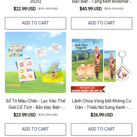
2025)
Đặc Biệt - Tặng Kèm Bookmark
+ Móc Khóa + Sticker
$22.99 USD
$31.99 USD
$40.99 USD
$55.99 USD
ADD TO CART
ADD TO CART
Sổ Tô Màu Chibi - Lạc Vào Thế
Lãnh Chúa Vùng Đất Không Cư
Giới Cổ Tích - Bản Đặc Biệt -
Dân - Thiếu Nữ Sừng Xanh -
Tặng Kèm Sticker
Tập 1 - Bản Đặc Biệt - Tặng
$23.99 USD
$32.99 USD
$26.99 USD
Kèm Bookmark + Móc Khóa
ADD TO CART
ADD TO CART