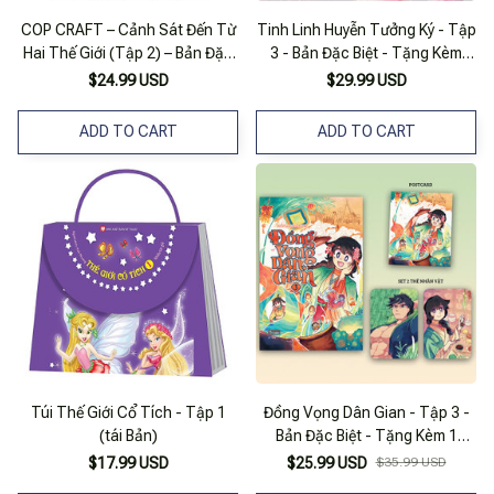
COP CRAFT – Cảnh Sát Đến Từ
Tinh Linh Huyễn Tưởng Ký - Tập
Hai Thế Giới (Tập 2) – Bản Đặc
3 - Bản Đặc Biệt - Tặng Kèm
Biệt – Tặng Kèm 1 Bookmark + 1
Bookmark + Móc Khóa
$24.99 USD
$29.99 USD
Poster (36x53cm)
ADD TO CART
ADD TO CART
Túi Thế Giới Cổ Tích - Tập 1
Đồng Vọng Dân Gian - Tập 3 -
(tái Bản)
Bản Đặc Biệt - Tặng Kèm 1
Postcard Cán Nhũ + 2 Thẻ Nhân
$17.99 USD
$25.99 USD
$35.99 USD
Vật Cán Nhũ