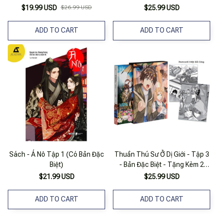
Postcard Bồi Cứng In 2 Mặt + 1
$19.99 USD
$26.99 USD
$25.99 USD
Boxset
ADD TO CART
ADD TO CART
Sách - Á Nô Tập 1 (Có Bản Đặc
Thuần Thú Sư Ở Dị Giới - Tập 3
Biệt)
- Bản Đặc Biệt - Tặng Kèm 2
Postcard Bồi Cứng In 2 Mặt + 1
$21.99 USD
$25.99 USD
Boxset
ADD TO CART
ADD TO CART