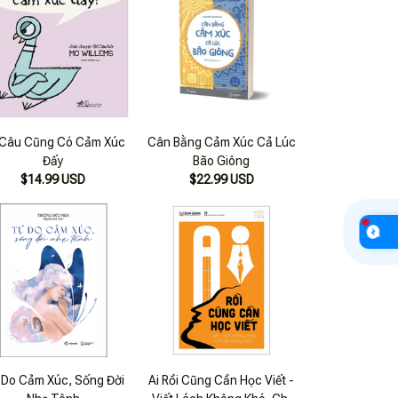
 Câu Cũng Có Cảm Xúc
Cân Bằng Cảm Xúc Cả Lúc
Đấy
Bão Giông
$14.99 USD
$22.99 USD
 Do Cảm Xúc, Sống Đời
Ai Rồi Cũng Cần Học Viết -