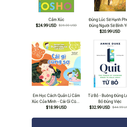
Cảm Xúc
Đúng Lúc Sẽ Hạnh P
$24.99 USD
$26.00 USD
Đúng Người Sẽ Bình 
$20.99 USD
Em Học Cách Quản Lí Cảm
Từ Bỏ - Buông Đúng L
Xúc Của Mình - Cái Gì Cũng
Bỏ Đúng Việc
$18.99 USD
Sợ _Ml
$32.99 USD
$44.99 U