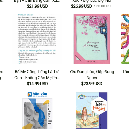
Cũng
Bạn – Cân Bằng Cảm Xúc,
Xúc - Mọi Lúc Mọi Nơi
Sống Đời An Nhiên
$21.99 USD
$26.99 USD
$30.00 USD
eo
Bố Mẹ Cũng Từng Là Trẻ
Yêu Đúng Lúc, Gặp Đúng
Tâm
g
Con - Không Cần Mẹ Phải
Người
$14.99 USD
Xúc
$23.99 USD