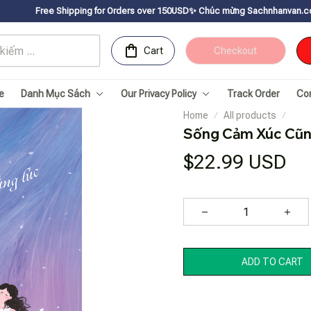
 for Orders over 150USDㅤ✨
Chúc mừng Sachnhanvan.com đã có mặt hơn 200 qu
Cart
Checkout
e
Danh Mục Sách
Our Privacy Policy
Track Order
Co
Home
All products
Sống Cảm Xúc Cũn
$22.99 USD
ADD TO CART