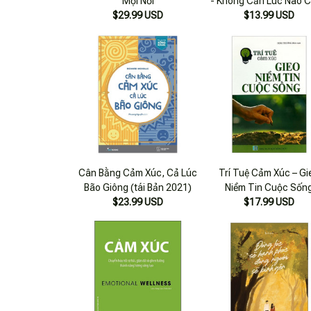
Mọi Nơi
- Không Cần Lúc Nào 
$29.99 USD
$13.99 USD
Phải Nhất
Cân Bằng Cảm Xúc, Cả Lúc
Trí Tuệ Cảm Xúc – Gi
Bão Giông (tái Bản 2021)
Niềm Tin Cuộc Sốn
$23.99 USD
$17.99 USD