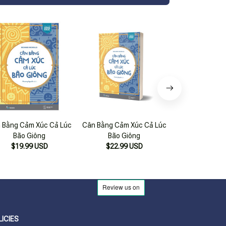
 Bằng Cảm Xúc Cả Lúc
Cân Bằng Cảm Xúc Cả Lúc
Cân Bằng Cảm 
Bão Giông
Bão Giông
Mọi N
$19.99 USD
$22.99 USD
$29.99
LICIES