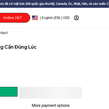
ốc gia như Mỹ, Canada, Úc, Nhật, Hàn, và các nước Châu Âu✨
Buy More Get 
Hotline 24/7
| English (EN) | USD
ntact
g Cần Đúng Lúc
More payment options