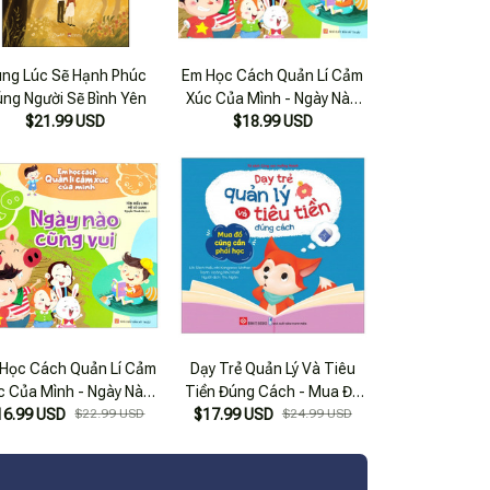
ng Lúc Sẽ Hạnh Phúc
Em Học Cách Quản Lí Cảm
ng Người Sẽ Bình Yên
Xúc Của Mình - Ngày Nào
$21.99 USD
Cũng Vui _Ml
$18.99 USD
Học Cách Quản Lí Cảm
Dạy Trẻ Quản Lý Và Tiêu
c Của Mình - Ngày Nào
Tiền Đúng Cách - Mua Đồ
16.99 USD
Cũng Vui
$22.99 USD
$17.99 USD
Cũng Cần Phải Học
$24.99 USD