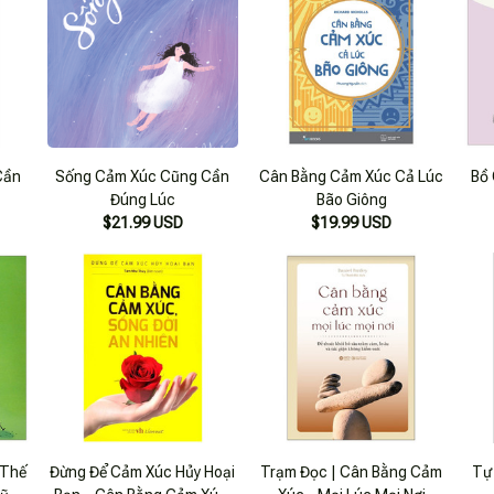
Cần
Sống Cảm Xúc Cũng Cần
Cân Bằng Cảm Xúc Cả Lúc
Bồ
Đúng Lúc
Bão Giông
$21.99 USD
$19.99 USD
 Thế
Đừng Để Cảm Xúc Hủy Hoại
Trạm Đọc | Cân Bằng Cảm
Tự