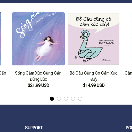
Cần
Sống Cảm Xúc Cũng Cần
Bồ Câu Cũng Có Cảm Xúc
Cân
Đúng Lúc
Đấy
$21.99 USD
$14.99 USD
SUPPORT
PO