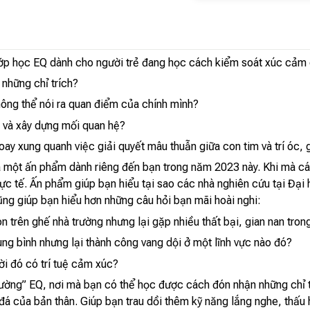
p học EQ dành cho người trẻ đang học cách kiểm soát xúc cảm 
 những chỉ trích?
hông thể nói ra quan điểm của chính mình?
o và xây dựng mối quan hệ?
y xung quanh việc giải quyết mâu thuẫn giữa con tim và trí óc, g
 một ấn phẩm dành riêng đến bạn trong năm 2023 này. Khi mà các
ực tế. Ấn phẩm giúp bạn hiểu tại sao các nhà nghiên cứu tại Đại
ũng giúp bạn hiểu hơn những câu hỏi bạn mãi hoài nghi:
n trên ghế nhà trường nhưng lại gặp nhiều thất bại, gian nan tron
ung bình nhưng lại thành công vang dội ở một lĩnh vực nào đó?
i đó có trí tuệ cảm xúc?
ờng” EQ, nơi mà bạn có thể học được cách đón nhận những chỉ t
 đá của bản thân. Giúp bạn trau dồi thêm kỹ năng lắng nghe, thấu