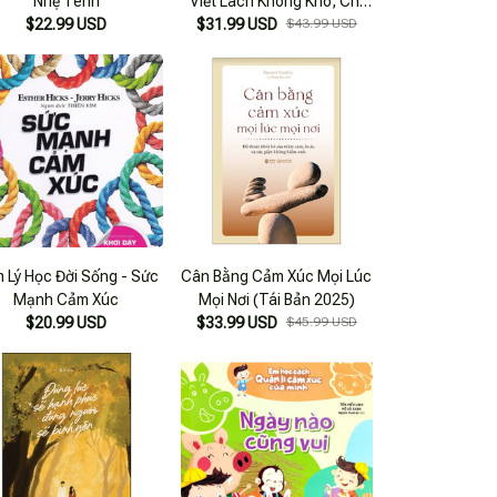
Nhẹ Tênh
Viết Lách Không Khó, Chỉ
$22.99 USD
$31.99 USD
Cần Đúng Cách
$43.99 USD
 Lý Học Đời Sống - Sức
Cân Bằng Cảm Xúc Mọi Lúc
Mạnh Cảm Xúc
Mọi Nơi (Tái Bản 2025)
$20.99 USD
$33.99 USD
$45.99 USD