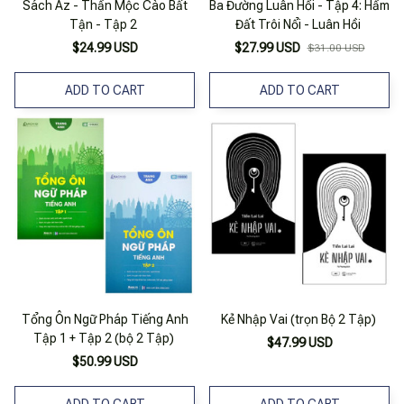
Sách Az - Thần Mộc Cào Bất
Ba Đường Luân Hồi - Tập 4: Hầm
Tận - Tập 2
Đất Trôi Nổi - Luân Hồi
$24.99 USD
$27.99 USD
$31.00 USD
ADD TO CART
ADD TO CART
Tổng Ôn Ngữ Pháp Tiếng Anh
Kẻ Nhập Vai (trọn Bộ 2 Tập)
Tập 1 + Tập 2 (bộ 2 Tập)
$47.99 USD
$50.99 USD
ADD TO CART
ADD TO CART