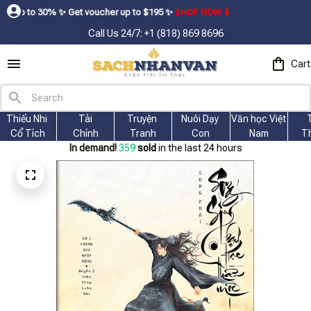
ㅤ✨ㅤ Get voucher up to $195ㅤ ✨ㅤ
SHOP NOW ⬇
Call Us 24/7: +1 (818) 869 8696
Cart
Thiếu Nhi 
Tài
Truyện 
Nuôi Dạy 
Văn học Việt 
Cổ Tích
Chính
Tranh
Con
Nam
T
In demand!
359
sold
in the last 24 hours