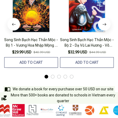
Song Sinh Bạch Hạc Thần Mộc -
Song Sinh Bạch Hạc Thần Mộc -
Bộ 1 - Vương Hoa Nhập Mộng -
Bộ 2 - Dạ Vũ Lai Hương - Võ
Tập 1 - Hoa Lạc Tam Đồ
Thần Hoàng Đế
$29.99 USD
$32.99 USD
$40.99 USD
$44.99 USD
ADD TO CART
ADD TO CART
We donate a book for every purchase over 50 USD on our site
More than 500+ books are donated to schools in Vietnam every
quarter