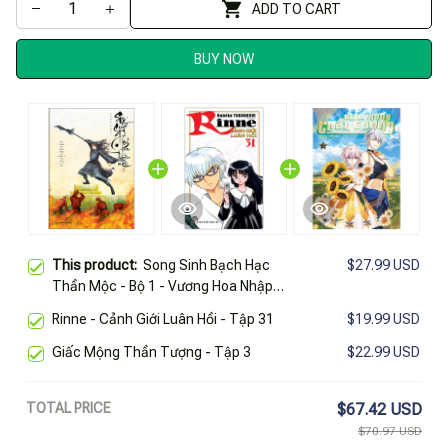
ADD TO CART
BUY NOW
This product:
Song Sinh Bạch Hạc
$27.99 USD
Thần Mộc - Bộ 1 - Vương Hoa Nhập
Mộng - Tập 2 - Trận Pháp Luân Hồi
Rinne - Cảnh Giới Luân Hồi - Tập 31
$19.99 USD
Giấc Mộng Thần Tượng - Tập 3
$22.99 USD
TOTAL PRICE
$67.42 USD
$70.97 USD