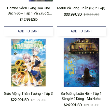
Combo Sách Tặng Hoa Cho
Mauri Và Long Thần (Bộ 2 Tập)
Bách Đồ – Tập 1 Và 2 (Bộ 2
$33.99 USD
$45.99 USD
Tập)
$42.99 USD
ADD TO CART
ADD TO CART
Giấc Mộng Thần Tượng - Tập 3
Ba Đường Luân Hồi - Tập 1:
Sông Mê Kông - Ma Nước
$22.99 USD
$31.99 USD
$26.99 USD
$29.00 USD