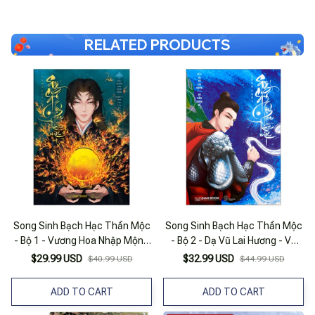
RELATED PRODUCTS
Song Sinh Bạch Hạc Thần Mộc
Song Sinh Bạch Hạc Thần Mộc
- Bộ 1 - Vương Hoa Nhập Mộng
- Bộ 2 - Dạ Vũ Lai Hương - Võ
- Tập 1 - Hoa Lạc Tam Đồ
Thần Hoàng Đế
$29.99 USD
$32.99 USD
$40.99 USD
$44.99 USD
ADD TO CART
ADD TO CART