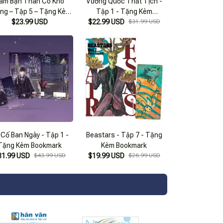
àm Bạn Thân Có Khó
Vương Quốc Thất Tịch -
ng – Tập 5 – Tặng Kèm
Tập 1 - Tặng Kèm
$23.99 USD
Bookmark
$22.99 USD
Bookmark
$31.99 USD
 Cố Ban Ngày - Tập 1 -
Beastars - Tập 7 - Tặng
Tặng Kèm Bookmark
Kèm Bookmark
31.99 USD
$43.99 USD
$19.99 USD
$26.99 USD