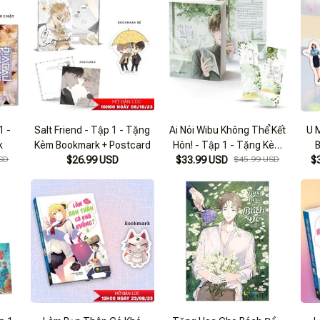
1 -
Salt Friend - Tập 1 - Tặng
Ai Nói Wibu Không Thể Kết
U 
k
Kèm Bookmark + Postcard
Hôn! - Tập 1 - Tặng Kèm
SD
$26.99 USD
$33.99 USD
Bookmark 2 Mặt
$45.99 USD
$