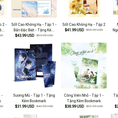
 2 -
Sốt Cao Không Hạ - Tập 1 -
Sốt Cao Không Hạ - Tập 2
Kèm
Bản Đặc Biệt - Tặng Kèm
$41.99 USD
$56.99 USD
Ng
 +
SD
$43.99 USD
Bookmark + Postcard +
$59.99 USD
Móc Khóa
 -
Sương Mù - Tập 1 - Tặng
Công Viên Nhỏ - Tập 1 -
Tặ
k
Kèm Bookmark
Tặng Kèm Bookmark
SD
$31.99 USD
$43.99 USD
$38.99 USD
$52.99 USD
$