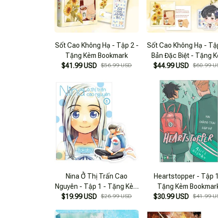
Sốt Cao Không Hạ - Tập 2 -
Sốt Cao Không Hạ - Tập
Tặng Kèm Bookmark
Bản Đặc Biệt - Tặng 
$41.99 USD
$56.99 USD
$44.99 USD
Bookmark + Postcard
$60.99 U
Móc Khóa
Nina Ở Thị Trấn Cao
Heartstopper - Tập 1
Nguyên - Tập 1 - Tặng Kèm
Tặng Kèm Bookmar
$19.99 USD
Bookmark
$26.99 USD
$30.99 USD
$41.99 U