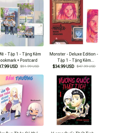
Mê - Tập 1 - Tặng Kèm
Monster - Deluxe Edition -
Bookmark + Postcard
Tập 1 - Tặng Kèm
37.99 USD
$51.99 USD
$34.99 USD
Bookmark
$47.99 USD