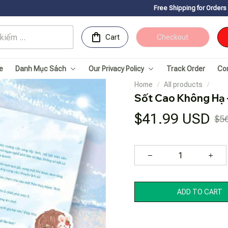
Free Shipping for Orders over 150USDㅤ✨
Chúc 
Cart
Checkout
e
Danh Mục Sách
Our Privacy Policy
Track Order
Co
Home
All products
Sốt Cao Không Hạ 
$41.99 USD
$5
ADD TO CART