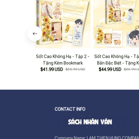
Sốt Cao Không Hạ - Tập 2 -
Sốt Cao Không Hạ - Tậ
Tặng Kèm Bookmark
Bản Đặc Biệt - Tặng 
$41.99 USD
$56.99 USD
Bookmark + Postcard 
$44.99 USD
$60.99 
Khóa
CONTACT INFO
Company Name: LAM THIEN HUNG COMPAN