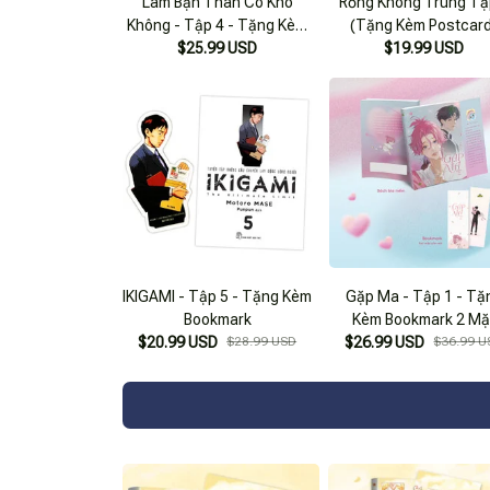
Làm Bạn Thân Có Khó
Rồng Không Trung Tậ
Không - Tập 4 - Tặng Kèm
(Tặng Kèm Postcar
$25.99 USD
Bookmark
$19.99 USD
IKIGAMI - Tập 5 - Tặng Kèm
Gặp Ma - Tập 1 - Tặ
Bookmark
Kèm Bookmark 2 Mặ
$20.99 USD
$28.99 USD
$26.99 USD
$36.99 U