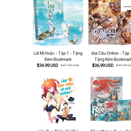
Lời Mị Hoặc - Tập 1 - Tặng
Địa Cầu Online - Tập 
Kèm Bookmark
Tặng Kèm Bookmar
$34.99 USD
$47.99 USD
$36.99 USD
$49.99 U