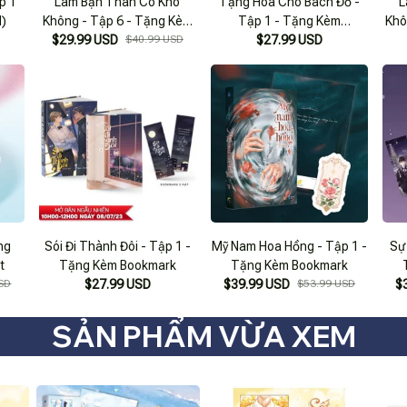
p 1
Làm Bạn Thân Có Khó
Tặng Hoa Cho Bách Đồ -
L
d)
Không - Tập 6 - Tặng Kèm
Tập 1 - Tặng Kèm
Khô
$29.99 USD
Bookmark
$40.99 USD
Bookmark + Lịch
$27.99 USD
ng
Sói Đi Thành Đôi - Tập 1 -
Mỹ Nam Hoa Hồng - Tập 1 -
Sự
t
Tặng Kèm Bookmark
Tặng Kèm Bookmark
SD
$27.99 USD
$39.99 USD
$53.99 USD
$
SẢN PHẨM VỪA XEM