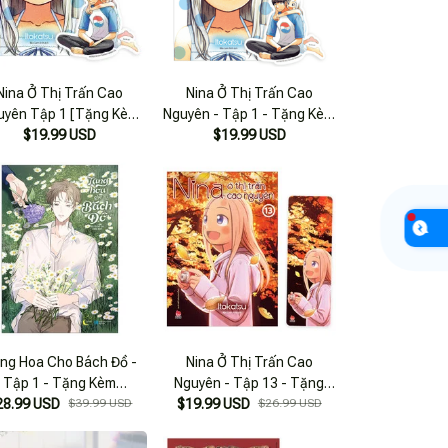
Nina Ở Thị Trấn Cao
Nina Ở Thị Trấn Cao
uyên Tập 1 [Tặng Kèm
Nguyên - Tập 1 - Tặng Kèm
$19.99 USD
Bookmark]
$19.99 USD
Bookmark
ng Hoa Cho Bách Đồ -
Nina Ở Thị Trấn Cao
Tập 1 - Tặng Kèm
Nguyên - Tập 13 - Tặng
28.99 USD
Bookmark
$39.99 USD
$19.99 USD
Kèm Bookmark
$26.99 USD