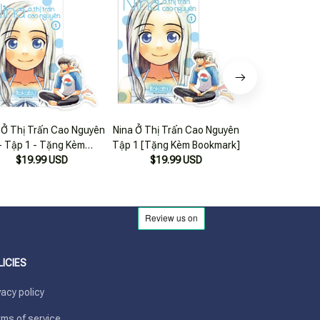
 Ở Thị Trấn Cao Nguyên
Nina Ở Thị Trấn Cao Nguyên
Nina Ở Thị Trấn
- Tập 1 - Tặng Kèm
Tập 1 [Tặng Kèm Bookmark]
- Tập 1 - T
$19.99 USD
Bookmark
$19.99 USD
$19.99 USD
Bookm
LICIES
vacy policy
ms of service