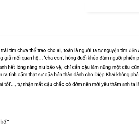
trái tim chưa thể trao cho ai, toàn là người ta tự nguyện tìm đến
ng giả mối quan hệ… ‘cha con’, hòng đuổi khéo đám người phiền 
nh hết lòng nâng niu bảo vệ, chỉ cần cậu làm nũng một câu cũn
a tình cảm thật sự của bản thân dành cho Diệp Khai không phải
i tồi’..., tự nhận mắt cậu chắc có đờm nên mới yêu thầm anh ta lâ
 bố.”