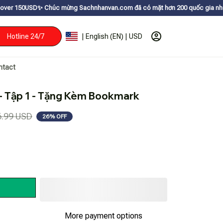
mừng Sachnhanvan.com đã có mặt hơn 200 quốc gia như Mỹ, Canada, Úc, Nh
Hotline 24/7
| English (EN) | USD
ntact
- Tập 1 - Tặng Kèm Bookmark
6.99 USD
26% OFF
More payment options