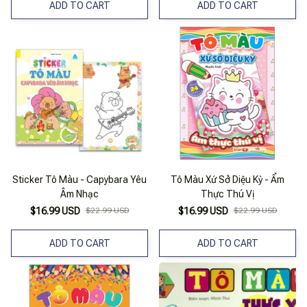
ADD TO CART
ADD TO CART
Sticker Tô Màu - Capybara Yêu
Tô Màu Xứ Sở Diệu Kỳ - Ẩm
Âm Nhạc
Thực Thú Vị
$16.99 USD
$22.99 USD
$16.99 USD
$22.99 USD
ADD TO CART
ADD TO CART