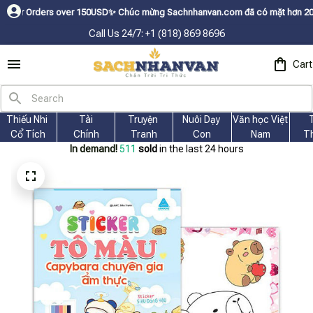
ers over 150USDㅤ✨
Chúc mừng Sachnhanvan.com đã có mặt hơn 200 quốc gia n
Call Us 24/7: +1 (818) 869 8696
Cart
Thiếu Nhi 
Tài
Truyện 
Nuôi Dạy 
Văn học Việt 
Cổ Tích
Chính
Tranh
Con
Nam
T
In demand!
513
sold
in the last 24 hours