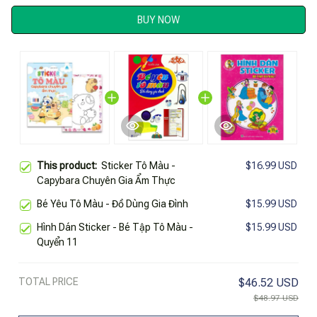
BUY NOW
This product:
Sticker Tô Màu -
$16.99 USD
Capybara Chuyên Gia Ẩm Thực
Bé Yêu Tô Màu - Đồ Dùng Gia Đình
$15.99 USD
Hình Dán Sticker - Bé Tập Tô Màu -
$15.99 USD
Quyển 11
TOTAL PRICE
$46.52 USD
$48.97 USD