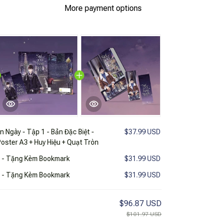
More payment options
 Ngày - Tập 1 - Bản Đặc Biệt -
$37.99 USD
ster A3 + Huy Hiệu + Quạt Tròn
1 - Tặng Kèm Bookmark
$31.99 USD
2 - Tặng Kèm Bookmark
$31.99 USD
$96.87 USD
$101.97 USD