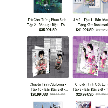
Trò Chơi Trứng Phục Sinh -
U Mê - Tập 1 - Bản Đặc
Tập 2 - Bản Đặc Biệt - Tặng
- Tặng Kèm Bookmark
Kèm 1 Art Print + 1
$35.99 USD
Postcard Kèm Chữ Kí 
$41.99 USD
$56.99 U
Bookmark + 1 Shikishi + 1
Giả + Huy Hiệu Rando
Huy Hiệu Phủ Nhũ
Trong 4 Mẫu + Stand
Nhựa
Chuyện Tình Cửu Long -
Chuyện Tình Cửu Lon
Tập 10 - Bản Đặc Biệt -
Tập 8 - Bản Đặc Biệt -
$20.99 USD
Tặng Kèm Bookmark
$28.99 USD
$20.99 USD
Kèm Bookmark
$28.99 U