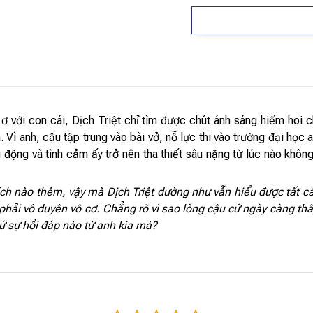
ơ với con cái, Dịch Triệt chỉ tìm được chút ánh sáng hiếm hoi 
Vì anh, cậu tập trung vào bài vở, nỗ lực thi vào trường đại học
động và tình cảm ấy trở nên tha thiết sâu nặng từ lúc nào không
ích nào thêm, vậy mà Dịch Triệt dường như vẫn hiểu được tất cả.
ải vô duyên vô cơ. Chẳng rõ vì sao lòng cậu cứ ngày càng thấ
ứ sự hồi đáp nào từ anh kia mà?