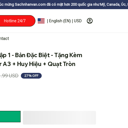
an.com đã có mặt hơn 200 quốc gia như Mỹ, Canada, Úc, Nhật, Hàn, và cá
Hotline 24/7
| English (EN) | USD
ntact
p 1 - Bản Đặc Biệt - Tặng Kèm 
 A3 + Huy Hiệu + Quạt Tròn
1.99 USD
27% OFF