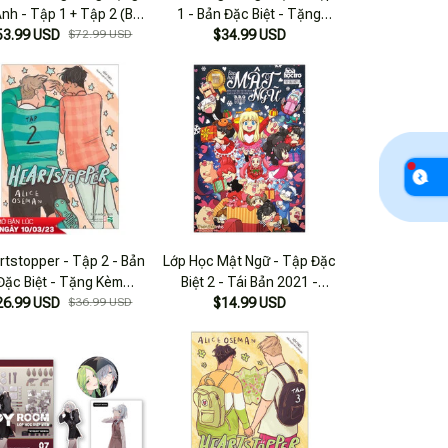
Anh - Tập 1 + Tập 2 (Bộ
1 - Bản Đặc Biệt - Tặng
53.99 USD
 Tập) - Bản Đặc Biệt -
$72.99 USD
Kèm Bookmark + Postcard +
$34.99 USD
g Kèm Bookmark + Huy
Tranh Gỗ + Huy Hiệu
Hiệu + Quạt Nhựa
rtstopper - Tập 2 - Bản
Lớp Học Mật Ngữ - Tập Đặc
Đặc Biệt - Tặng Kèm
Biệt 2 - Tái Bản 2021 -
26.99 USD
hotostrip + Bookmark
$36.99 USD
Tặng Kèm Huy Hiệu
$14.99 USD