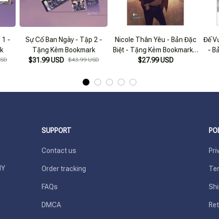
 1 -
Sự Cố Ban Ngày - Tập 2 -
Nicole Thân Yêu - Bản Đặc
Đế V
k
Tặng Kèm Bookmark
Biệt - Tặng Kèm Bookmark +
- B
USD
$31.99 USD
$43.99 USD
Postcard + Huy Hiệu
$27.99 USD
B
SUPPORT
PO
Contact us
Pri
Y 
Order tracking
Ter
FAQs
Shi
DMCA
Ret