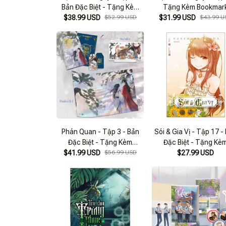
Bản Đặc Biệt - Tặng Kèm
Tặng Kèm Bookmar
Bookmark + Poster A3 +
$38.99 USD
$52.99 USD
$31.99 USD
$43.99 U
Standee
Phán Quan - Tập 3 - Bản
Sói & Gia Vị - Tập 17 -
Đặc Biệt - Tặng Kèm
Đặc Biệt - Tặng Kè
$41.99 USD
Bookmark + Standee +
$56.99 USD
Bookmark + Bộ Huy H
$27.99 USD
Poster Hologram A3
Phủ Nhũ Và Huy Hiệu 