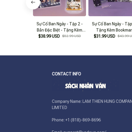
Sự Cố Ban Ngày - Tập 2 -
Sự Cố Ban Ngày - Tập
Bản Đặc Biệt - Tặng Kèm
Tặng Kèm Bookmar
Bookmark + Poster A3 +
$38.99 USD
$52.99 USD
$31.99 USD
$43.99 
Standee
CONTACT INFO
Company Name: LAM THIEN HUNG COMPAN
LIMITED

Phone: +1 (818)-869-8696 
