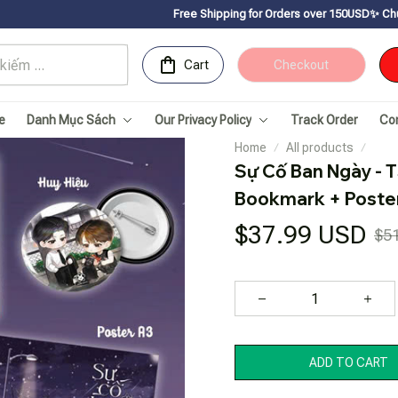
Free Shipping for Orders over 150USDㅤ✨
Chúc mừng Sachnhanv
Cart
Checkout
e
Danh Mục Sách
Our Privacy Policy
Track Order
Co
Home
All products
Sự Cố Ban Ngày - Tậ
Bookmark + Poster
$37.99 USD
$5
ADD TO CART