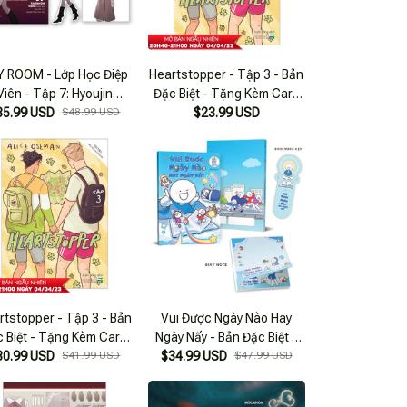
Y ROOM - Lớp Học Điệp
Heartstopper - Tập 3 - Bản
Viên - Tập 7: Hyoujin
Đặc Biệt - Tặng Kèm Card
onika - Bản Đặc Biệt -
35.99 USD
$48.99 USD
Mỹ Thuật + Bookmark
$23.99 USD
g Kèm Bookmark + Thẻ
Nhân Vật + Huy Hiệu
rtstopper - Tập 3 - Bản
Vui Được Ngày Nào Hay
 Biệt - Tặng Kèm Card
Ngày Nấy - Bản Đặc Biệt -
30.99 USD
ỹ Thuật + Bookmark
$41.99 USD
Tặng Kèm Bookmark + Giấy
$34.99 USD
$47.99 USD
Note