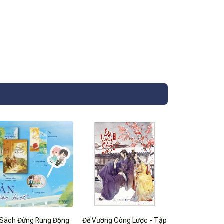
 Sách Đừng Rung Động
Đế Vương Công Lược - Tập