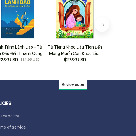
h Trình Lãnh Đạo - Từ
Từ Tiếng Khóc Đầu Tiên Đến
Trump 101: Co
i Đầu Đến Thành Công
Mong Muốn Con Được Làm
Đến Thàn
22.99 USD
$31.99 USD
$27.99 USD
Người Lớn
$21.99
LICIES
vacy policy
ms of service