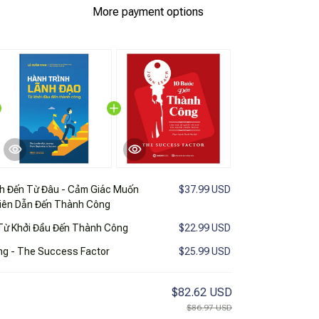
More payment options
h Đến Từ Đâu - Cảm Giác Muốn
$37.99 USD
iên Dẫn Đến Thành Công
 Từ Khởi Đầu Đến Thành Công
$22.99 USD
g - The Success Factor
$25.99 USD
$82.62 USD
$86.97 USD