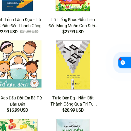
h Trình Lãnh Đạo - Từ
Từ Tiếng Khóc Đầu Tiên
i Đầu Đến Thành Công
Đến Mong Muốn Con Được
22.99 USD
$31.99 USD
Làm Người Lớn
$27.99 USD
 Xao Đầu Đời: Em Bé Từ
Từ Iq Đến Eq - Nắm Bắt
Đâu Đến
Thành Công Qua Trí Tuệ
$16.99 USD
$20.99 USD
Cảm Xúc