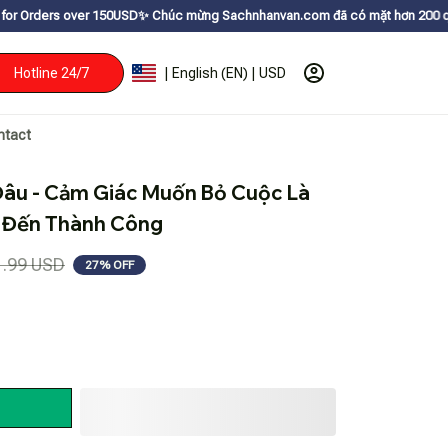
r 150USDㅤ✨
Chúc mừng Sachnhanvan.com đã có mặt hơn 200 quốc gia như Mỹ, 
Hotline 24/7
| English (EN) | USD
ntact
âu - Cảm Giác Muốn Bỏ Cuộc Là 
n Đến Thành Công
1.99 USD
27% OFF