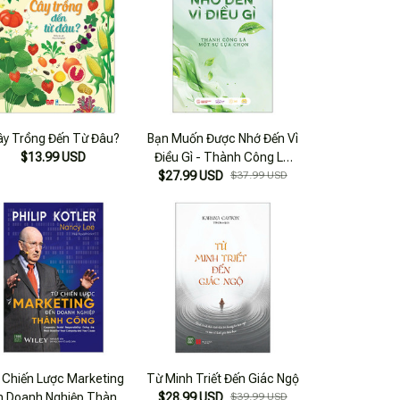
ây Trồng Đến Từ Đâu?
Bạn Muốn Được Nhớ Đến Vì
$13.99 USD
Điều Gì - Thành Công Là
$27.99 USD
Một Sự Lựa Chọn
$37.99 USD
 Chiến Lược Marketing
Từ Minh Triết Đến Giác Ngộ
n Doanh Nghiệp Thành
$28.99 USD
$39.99 USD