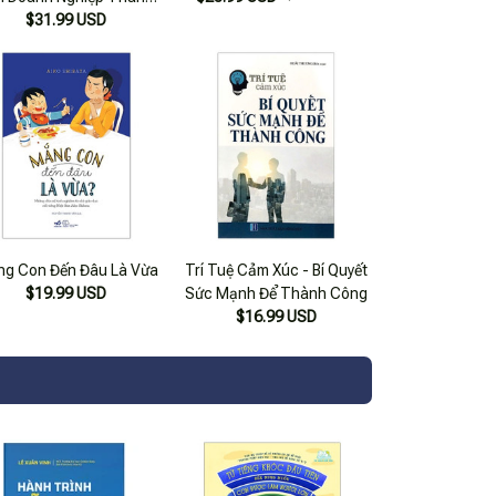
$31.99 USD
Công
g Con Đến Đâu Là Vừa
Trí Tuệ Cảm Xúc - Bí Quyết
$19.99 USD
Sức Mạnh Để Thành Công
$16.99 USD