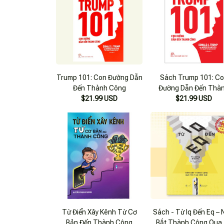
Trump 101: Con Đường Dẫn
Sách Trump 101: C
Đến Thành Công
Đường Dẫn Đến Thà
$21.99 USD
$21.99 USD
Công
Từ Điển Xây Kênh Từ Cơ
Sách - Từ Iq Đến Eq –
Bản Đến Thành Công
Bắt Thành Công Qua 