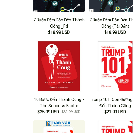
7 Bước Đệm Dẫn Đến Thành
7 Bước Đệm Dẫn Đến T
Công _Pd
Công (Tái Bản)
$18.99 USD
$18.99 USD
10 Bước Đến Thành Công -
Trump 101: Con Đường
The Success Factor
Đến Thành Công
$25.99 USD
$35.99 USD
$21.99 USD