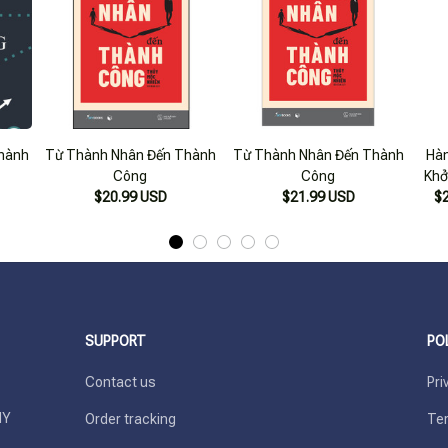
hành
Từ Thành Nhân Đến Thành
Từ Thành Nhân Đến Thành
Hàn
Công
Công
Khở
$20.99 USD
$21.99 USD
$
SUPPORT
PO
Contact us
Pri
Y 
Order tracking
Ter