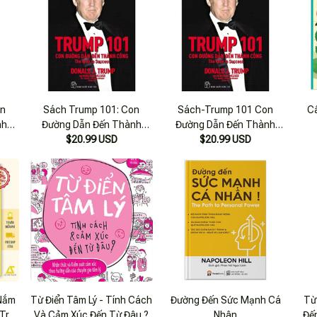
on
Sách Trump 101: Con
Sách-Trump 101 Con
C
nh
Đường Dẫn Đến Thành
Đường Dẫn Đến Thành
$20.99 USD
Công
$20.99 USD
Công
 Nắm
Từ Điển Tâm Lý - Tính Cách
Đường Đến Sức Mạnh Cá
Từ
Trí
Và Cảm Xúc Đến Từ Đâu ?
Nhân
Đế