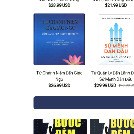
$28.99 USD
Tuệ Cảm Xúc
$21.99 USD
Từ Chánh Niệm Đến Giác
Từ Quản Lý Đến Lãnh Đ
Ngộ
Sứ Mệnh Dẫn Đầu
$26.99 USD
$29.99 USD
$40.99 U