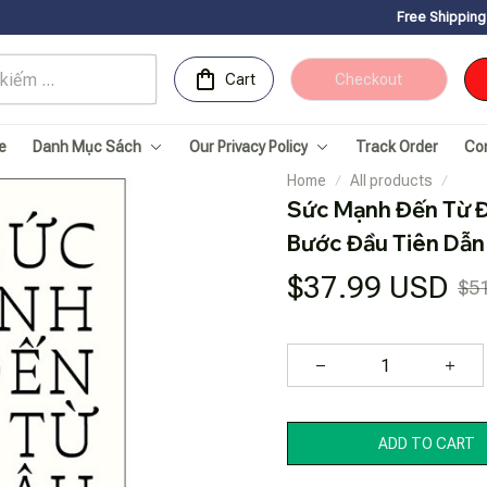
Free Shipping for Orders ove
Cart
Checkout
e
Danh Mục Sách
Our Privacy Policy
Track Order
Co
Home
All products
Sức Mạnh Đến Từ Đ
Bước Đầu Tiên Dẫ
$37.99 USD
$5
ADD TO CART