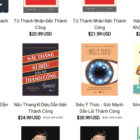
hành
Từ Thành Nhân Đến Thành
Từ Thành Nhân Đến Thành
Hàn
Công
Công
Khở
$20.99 USD
$21.99 USD
$
 Dẫn
Nấc Thang Kì Diệu Dẫn Đến
Siêu Ý Thức - Sức Mạnh
Xôn
Thành Công
Dẫn Lối Thành Công
$24.99 USD
$33.99 USD
$30.99 USD
$41.99 USD