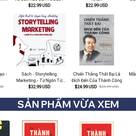
$22.99 USD
$22.99 USD
ạo -
Sách - Storytelling
Chiến Thắng Thất Bại Là
Mắn
Marketing - Từ Ngôn Từ
Đích Đến Của Thành Công
SD
Đến Thành Công Thương
$32.99 USD
$24.99 USD
$33.99 USD
Hiệu
SẢN PHẨM VỪA XEM