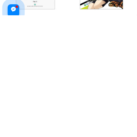
Chuyện Đông Chuyện Tây - Tập
HORIMIYA - Tập 2 (Tái Bản
2 (Tái Bản 2019)
2025)
$37.99 USD
$51.99 USD
$20.99 USD
$28.99 USD
ADD TO CART
ADD TO CART
Ngôi Nhà Nhỏ Trên Thảo
Trang Tử Nam Hoa Kinh - Tập 2
Nguyên - Tập 6: Mùa Đông Bất
(Tái Bản 2020)
Tận (tái Bản 2019)