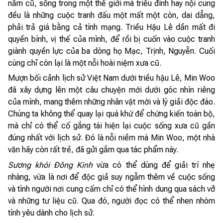
năm cũ, sống trong một thế giới mà triều đình hay nội cung
đều là những cuộc tranh đấu một mất một còn, dai dẳng,
phải trả giá bằng cả tính mạng. Triều Hậu Lê dần mất đi
quyền bính, vị thế của mình, để rồi bị cuốn vào cuộc tranh
giành quyền lực của ba dòng họ Mạc, Trịnh, Nguyễn. Cuối
cùng chỉ còn lại là một nỗi hoài niệm xưa cũ.
Mượn bối cảnh lịch sử Việt Nam dưới triều hậu Lê, Min Woo
đã xây dựng lên một câu chuyện mới dưới góc nhìn riêng
của mình, mang thêm những nhân vật mới và lý giải độc đáo.
Chúng ta không thể quay lại quá khứ để chứng kiến toàn bộ,
mà chỉ có thể cố gắng tái hiện lại cuộc sống xưa cũ gần
đúng nhất với lịch sử. Đó là nỗi niềm mà Min Woo, một nhà
văn hãy còn rất trẻ, đã gửi gắm qua tác phẩm này.
Sương khói Đông Kinh
vừa có thể dùng để giải trí nhẹ
nhàng, vừa là nơi để độc giả suy ngẫm thêm về cuộc sống
và tình người nơi cung cấm chỉ có thể hình dung qua sách vở
và những tư liệu cũ. Qua đó, người đọc có thể nhen nhóm
tình yêu dành cho lịch sử.