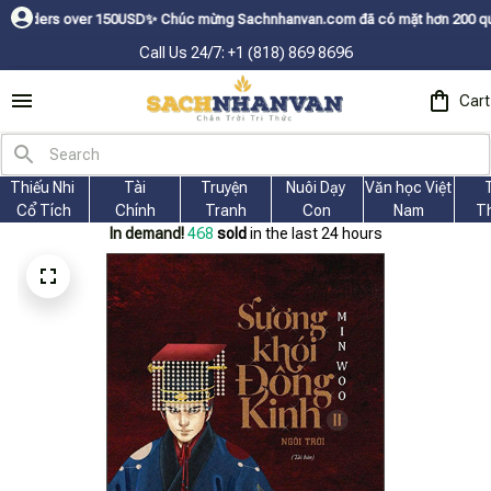
er 150USDㅤ✨
Chúc mừng Sachnhanvan.com đã có mặt hơn 200 quốc gia như Mỹ,
Call Us 24/7: +1 (818) 869 8696
Cart
Thiếu Nhi 
Tài
Truyện 
Nuôi Dạy 
Văn học Việt 
Cổ Tích
Chính
Tranh
Con
Nam
T
In demand!
468
sold
in the last 24 hours