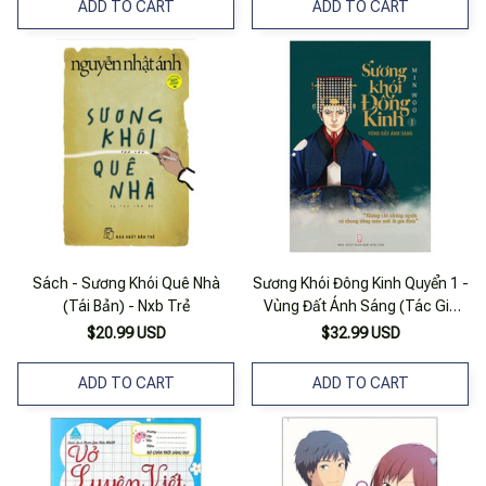
ADD TO CART
ADD TO CART
Sách - Sương Khói Quê Nhà
Sương Khói Đông Kinh Quyển 1 -
(Tái Bản) - Nxb Trẻ
Vùng Đất Ánh Sáng (Tác Giả
Minwoo)
$20.99 USD
$32.99 USD
ADD TO CART
ADD TO CART