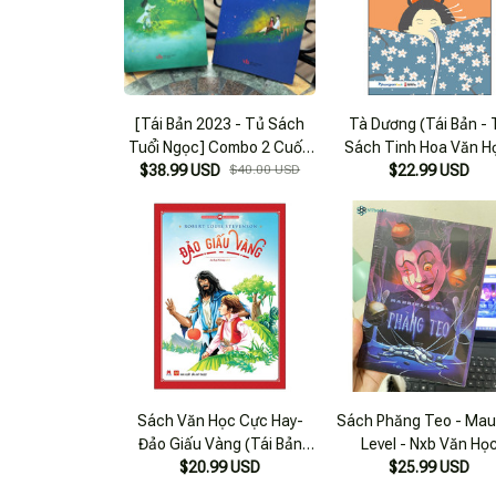
[Tái Bản 2023 - Tủ Sách
Tà Dương (Tái Bản - 
Tuổi Ngọc] Combo 2 Cuốn
Sách Tinh Hoa Văn H
Huyền Xưa - Như Mưa Ngọt
$38.99 USD
$40.00 USD
$22.99 USD
Ngào - Từ.Kế.Tường - Hanoi
Books - Nxb Văn Học.
Sách Văn Học Cực Hay-
Sách Phăng Teo - Mau
Đảo Giấu Vàng (Tái Bản
Level - Nxb Văn Họ
$20.99 USD
2020)
$25.99 USD