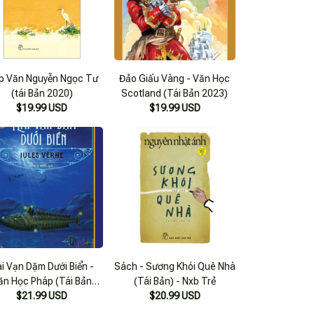
p Văn Nguyễn Ngọc Tư
Đảo Giấu Vàng - Văn Học
(tái Bản 2020)
Scotland (Tái Bản 2023)
$19.99 USD
$19.99 USD
i Vạn Dặm Dưới Biển -
Sách - Sương Khói Quê Nhà
ăn Học Pháp (Tái Bản
(Tái Bản) - Nxb Trẻ
$21.99 USD
2023)
$20.99 USD