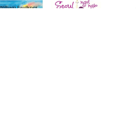
ng Tháng Tám (Nobel
Seoul Ngọt Ngào
n Học 1949 - Sách Hay
$21.99 USD
3) (Tái Bản Năm 2018)
$32.99 USD