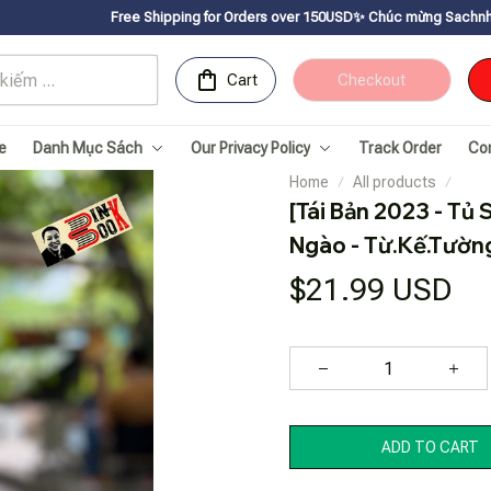
Free Shipping for Orders over 150USDㅤ✨
Chúc mừng Sachnhanvan.com đã có
Cart
Checkout
e
Danh Mục Sách
Our Privacy Policy
Track Order
Co
Home
All products
[Tái Bản 2023 - Tủ
Ngào - Từ.Kế.Tường
$21.99 USD
ADD TO CART