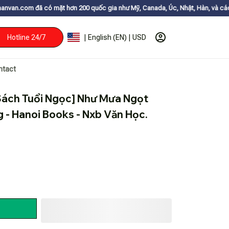
 mặt hơn 200 quốc gia như Mỹ, Canada, Úc, Nhật, Hàn, và các nước Châu 
Hotline 24/7
| English (EN) | USD
ntact
 Sách Tuổi Ngọc] Như Mưa Ngọt 
 - Hanoi Books - Nxb Văn Học.