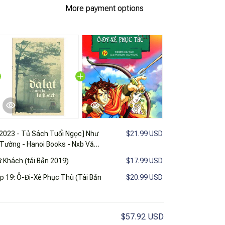
More payment options
 2023 - Tủ Sách Tuổi Ngọc] Như
$21.99 USD
Tường - Hanoi Books - Nxb Văn
ữ Khách (tái Bản 2019)
$17.99 USD
p 19: Ô-Đi-Xê Phục Thù (Tái Bản
$20.99 USD
$57.92 USD