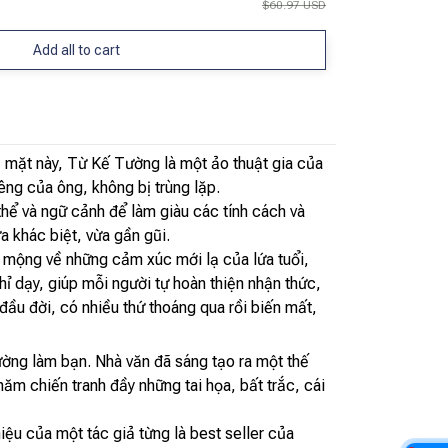
$60.97 USD
Add all to cart
 mặt này, Từ Kế Tường là một ảo thuật gia của
êng của ông, không bị trùng lặp.
hể và ngữ cảnh để làm giàu các tính cách và
a khác biệt, vừa gần gũi.
 mộng về những cảm xúc mới lạ của lứa tuổi,
ỉ dạy, giúp mỗi người tự hoàn thiện nhận thức,
ầu đời, có nhiều thứ thoáng qua rồi biến mất,
ờng làm bạn. Nhà văn đã sáng tạo ra một thế
năm chiến tranh đầy những tai họa, bất trắc, cái
ệu của một tác giả từng là best seller của