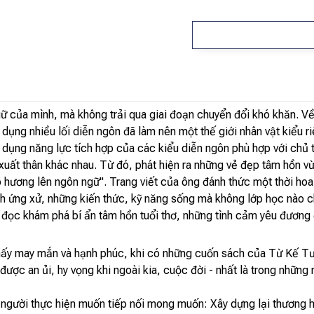
 của mình, mà không trải qua giai đoạn chuyển đổi khó khăn. Về
dụng nhiều lối diễn ngôn đã làm nên một thế giới nhân vật kiểu ri
dụng năng lực tích hợp của các kiểu diễn ngôn phù hợp với chủ t
xuất thân khác nhau. Từ đó, phát hiện ra những vẻ đẹp tâm hồn vừ
 hương lên ngôn ngữ". Trang viết của ông đánh thức một thời hoa
 ứng xử, những kiến thức, kỹ năng sống mà không lớp học nào ch
đọc khám phá bí ẩn tâm hồn tuổi thơ, những tình cảm yêu đương đ
hấy may mắn và hạnh phúc, khi có những cuốn sách của Từ Kế Tư
ược an ủi, hy vọng khi ngoài kia, cuộc đời - nhất là trong những 
 người thực hiện muốn tiếp nối mong muốn: Xây dựng lại thương hi