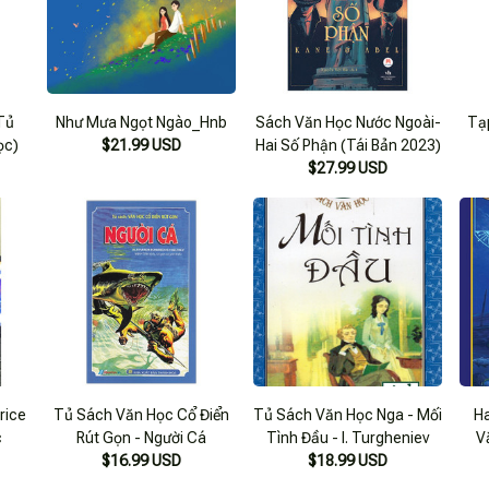
Tủ
Như Mưa Ngọt Ngào_Hnb
Sách Văn Học Nước Ngoài-
Tạ
ọc)
$21.99 USD
Hai Số Phận (Tái Bản 2023)
$27.99 USD
rice
Tủ Sách Văn Học Cổ Điển
Tủ Sách Văn Học Nga - Mối
Ha
c
Rút Gọn - Người Cá
Tình Đầu - I. Turgheniev
V
$16.99 USD
$18.99 USD