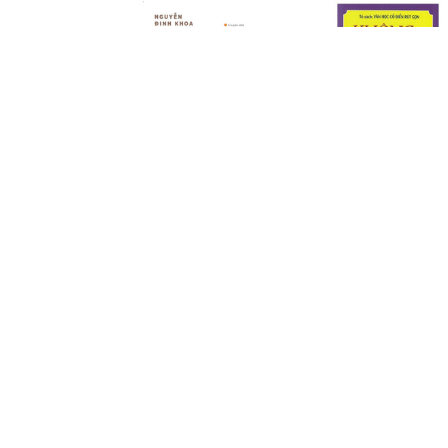
Dị Bản-Cuốn Sách Văn Học
Tủ Sách Văn Học Cổ Đ
Kinh Điển
Rút Gọn - Không Gia Đ
$21.99 USD
$17.99 USD