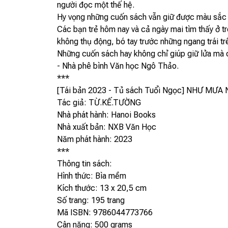
người đọc một thế hệ.
Hy vọng những cuốn sách vẫn giữ được màu sắc tr
Các bạn trẻ hôm nay và cả ngày mai tìm thấy ở t
không thụ động, bó tay trước những ngang trái tr
Những cuốn sách hay không chỉ giúp giữ lửa mà c
- Nhà phê bình Văn học Ngô Thảo.
***
[Tái bản 2023 - Tủ sách Tuổi Ngọc] NHƯ MƯ
Tác giả: TỪ.KẾ.TƯỜNG
Nhà phát hành: Hanoi Books
Nhà xuất bản: NXB Văn Học
Năm phát hành: 2023
***
Thông tin sách:
Hình thức: Bìa mềm
Kích thước: 13 x 20,5 cm
Số trang: 195 trang
Mã ISBN: 9786044773766
Cân nặng: 500 grams