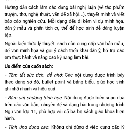
Hướng dẫn cách làm các dạng bài nghị luận (về tác phẩm
truyện, thơ, nghệ thuật, vấn đề xã hội…), thuyết minh và viết
báo cáo nghiên cứu. Mỗi dạng đều đi kèm ví dụ minh họa,
dàn ý mẫu và phân tích cụ thể để học sinh dễ dàng luyện
tập.
Ngoài kiến thức lý thuyết, sách còn cung cấp văn bản mẫu,
đề văn minh họa và gợi ý cách triển khai dàn ý, hỗ trợ các
em thực hành và nâng cao kỹ năng làm bài.
Ưu điểm của cuốn sách:
- Tóm tắt súc tích, dễ nhớ
: Các nội dung được trình bày
theo dạng sơ đồ, bullet-point và bảng biểu, giúp học sinh
ghi nhớ nhanh và hiệu quả.
- Bám sát chương trình học
: Nội dung được biên soạn dựa
trên các văn bản, chuyên đề và dạng bài trong chương trình
Ngữ văn lớp 11, phù hợp với cả ba bộ sách giáo khoa hiện
hành.
- Tính ứng dụng cao
: Không chỉ dừng ở việc cung cấp lý