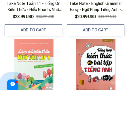
Take Note Toán 11 - Tổng Ôn
Take Note - English Grammar
Kiến Thức - Hiểu Nhanh, Nhớ
Easy - Ngữ Pháp Tiếng Anh -
Lâu
Học Nhanh Nhớ Lâu
$23.99 USD
$32.99 USD
$20.99 USD
$28.99 USD
ADD TO CART
ADD TO CART
Làm Chủ Kiến Thức Ngữ Văn
Tổng Hợp Kiến Thức Và Bài Tập
Lớp 8 - Phần 1: Đọc - Hiểu Văn
Tiếng Anh - Lớp 7
Bản
$30.99 USD
$41.99 USD
$22.99 USD