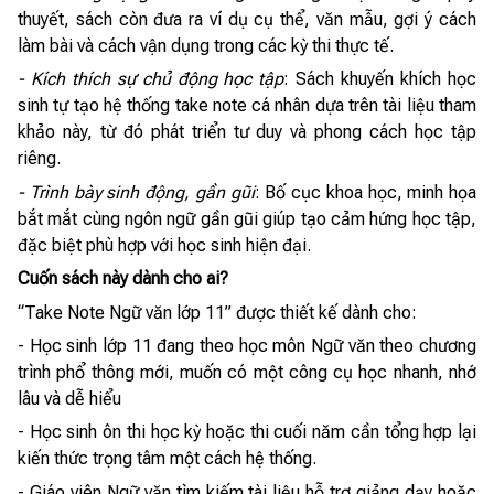
thuyết, sách còn đưa ra ví dụ cụ thể, văn mẫu, gợi ý cách
làm bài và cách vận dụng trong các kỳ thi thực tế.
- Kích thích sự chủ động học tập
: Sách khuyến khích học
sinh tự tạo hệ thống take note cá nhân dựa trên tài liệu tham
khảo này, từ đó phát triển tư duy và phong cách học tập
riêng.
- Trình bày sinh động, gần gũi
: Bố cục khoa học, minh họa
bắt mắt cùng ngôn ngữ gần gũi giúp tạo cảm hứng học tập,
đặc biệt phù hợp với học sinh hiện đại.
Cuốn sách này dành cho ai?
“Take Note Ngữ văn lớp 11” được thiết kế dành cho:
- Học sinh lớp 11 đang theo học môn Ngữ văn theo chương
trình phổ thông mới, muốn có một công cụ học nhanh, nhớ
lâu và dễ hiểu
- Học sinh ôn thi học kỳ hoặc thi cuối năm cần tổng hợp lại
kiến thức trọng tâm một cách hệ thống.
- Giáo viên Ngữ văn tìm kiếm tài liệu hỗ trợ giảng dạy hoặc