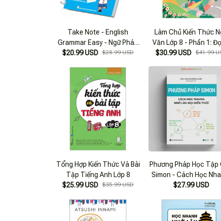
Take Note - English
Làm Chủ Kiến Thức 
Grammar Easy - Ngữ Pháp
Văn Lớp 8 - Phần 1: Đọ
Tiếng Anh - Học Nhanh Nhớ
$20.99 USD
$28.99 USD
$30.99 USD
Hiểu Văn Bản
$41.99 U
Lâu
Tổng Hợp Kiến Thức Và Bài
Phương Pháp Học Tập
Tập Tiếng Anh Lớp 8
Simon - Cách Học Nha
$25.99 USD
$35.99 USD
Nhớ Lâu Mọi Kiến Th
$27.99 USD