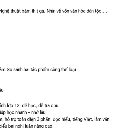
 Nghệ thuật băm thịt gà, Nhìn về vốn văn hóa dân tộc,…
tâm:So sánh hai tác phẩm cùng thể loại
ều
nh lớp 12, dễ học, dễ tra cứu.
iúp học nhanh – nhớ lâu.
m, hỗ trợ toàn diện 3 phần: đọc hiểu, tiếng Việt, làm văn.
iểu bài nghị luận nâng cao.