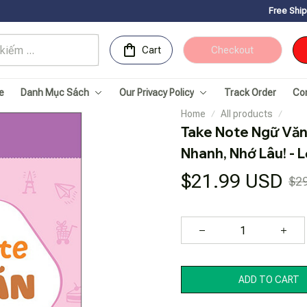
Free Shipping for Order
Cart
Checkout
e
Danh Mục Sách
Our Privacy Policy
Track Order
Co
Home
All products
Take Note Ngữ Văn 
Nhanh, Nhớ Lâu! - 
$21.99 USD
$2
ADD TO CART