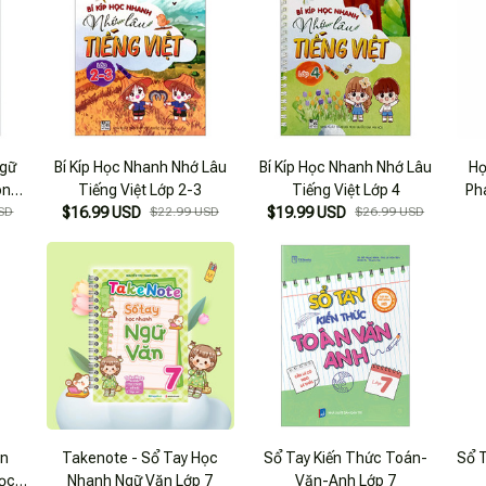
Ngữ
Bí Kíp Học Nhanh Nhớ Lâu
Bí Kíp Học Nhanh Nhớ Lâu
Họ
ông
Tiếng Việt Lớp 2-3
Tiếng Việt Lớp 4
Ph
SD
$16.99 USD
$22.99 USD
$19.99 USD
$26.99 USD
ạn
Takenote - Sổ Tay Học
Sổ Tay Kiến Thức Toán-
Sổ 
Học
Nhanh Ngữ Văn Lớp 7
Văn-Anh Lớp 7