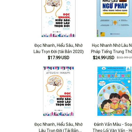
Đọc Nhanh, Hiểu Sâu, Nhớ
Học Nhanh Nhớ Lâu 
Lâu Trọn Đời (tái Bản 2020)
Pháp Tiếng Trung Th
$17.99 USD
$24.99 USD
Dụng
$33.99 U
Đọc Nhanh, Hiểu Sâu, Nhớ
Đánh Vần Màu - So
Lâu Trọn Đời (Tái Bản
Theo Lối Văn Vần - 