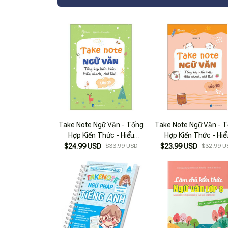
Take Note Ngữ Văn - Tổng
Take Note Ngữ Văn - 
Hợp Kiến Thức - Hiểu
Hợp Kiến Thức - Hiể
Nhanh, Nhớ Lâu! - Lớp 11
$24.99 USD
$33.99 USD
Nhanh, Nhớ Lâu! - Lớp
$23.99 USD
$32.99 U