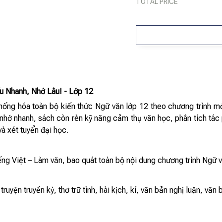
TOTAL PRICE
u Nhanh, Nhớ Lâu! - Lớp 12
hống hóa toàn bộ kiến thức Ngữ văn lớp 12 theo chương trình mớ
nhớ nhanh, sách còn rèn kỹ năng cảm thụ văn học, phân tích tác phẩ
à xét tuyển đại học.
ng Việt – Làm văn, bao quát toàn bộ nội dung chương trình Ngữ v
ruyện truyền kỳ, thơ trữ tình, hài kịch, kí, văn bản nghị luận, văn 