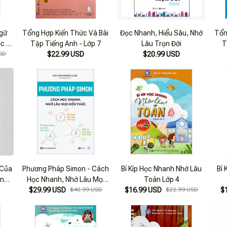
Ngữ
Tổng Hợp Kiến Thức Và Bài
Đọc Nhanh, Hiểu Sâu, Nhớ
Tổn
c -
Tập Tiếng Anh - Lớp 7
Lâu Trọn Đời
T
SD
$22.99 USD
$20.99 USD
 Của
Phương Pháp Simon - Cách
Bí Kíp Học Nhanh Nhớ Lâu
Bí
nh,
Học Nhanh, Nhớ Lâu Mọi
Toán Lớp 4
ức
Kiến Thức (Tái Bản 2025)
$29.99 USD
$40.99 USD
$16.99 USD
$22.99 USD
$