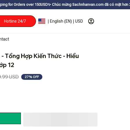
s over 150USDㅤ✨
Chúc mừng Sachnhanvan.com đã có mặt hơn 200 quốc gia như
Hotline 24/7
| English (EN) | USD
ntact
- Tổng Hợp Kiến Thức - Hiểu 
Lớp 12
9.99 USD
27% OFF