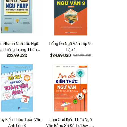
c Nhanh Nhớ Lâu Ngữ
Tổng Ôn Ngữ Văn Lớp 9 -
áp Tiếng Trung Thông
Tập 1
$22.99 USD
Dụng
$34.99 USD
$47.99 USD
Tay Kiến Thức Toán Văn
Làm Chủ Kiến Thức Ngữ
Anh Lớp 8
Văn Bằng Sơ Đồ Tư Duy Lớp