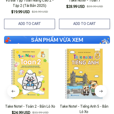
Vở Bài Tập Toán Nâng Cao 2 -
Take Note! - Toán 7
Tập 2 (Tái Bản 2025)
$28.99 USD
$39.99 USD
$19.99 USD
$26.99 USD
ADD TO CART
ADD TO CART
SẢN PHẨM VỪA XEM
Take Note! - Toán 2 - Bản Lò Xo
Take Note! - Tiếng Anh 5 - Bản
Lò Xo
$24.99 USD
$33.99 USD