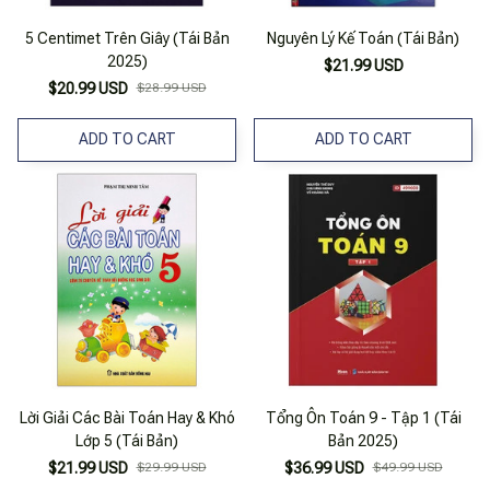
5 Centimet Trên Giây (Tái Bản
Nguyên Lý Kế Toán (Tái Bản)
2025)
$21.99 USD
$20.99 USD
$28.99 USD
ADD TO CART
ADD TO CART
Lời Giải Các Bài Toán Hay & Khó
Tổng Ôn Toán 9 - Tập 1 (Tái
Lớp 5 (Tái Bản)
Bản 2025)
$21.99 USD
$29.99 USD
$36.99 USD
$49.99 USD