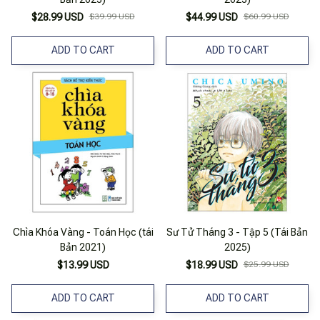
$28.99 USD
$39.99 USD
$44.99 USD
$60.99 USD
ADD TO CART
ADD TO CART
Chìa Khóa Vàng - Toán Học (tái
Sư Tử Tháng 3 - Tập 5 (Tái Bản
Bản 2021)
2025)
$13.99 USD
$18.99 USD
$25.99 USD
ADD TO CART
ADD TO CART