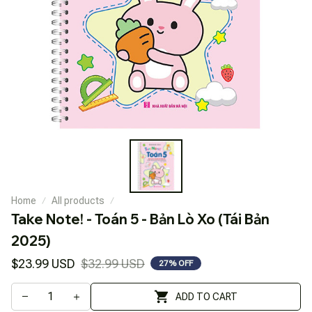
Home
All products
Take Note! - Toán 5 - Bản Lò Xo (Tái Bản 
2025)
$23.99 USD
$32.99 USD
27% OFF
ADD TO CART