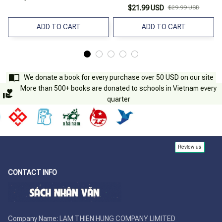
$21.99 USD
$29.99 USD
ADD TO CART
ADD TO CART
We donate a book for every purchase over 50 USD on our site
More than 500+ books are donated to schools in Vietnam every
quarter
CONTACT INFO
Company Name: LAM THIEN HUNG COMPANY LIMITED
