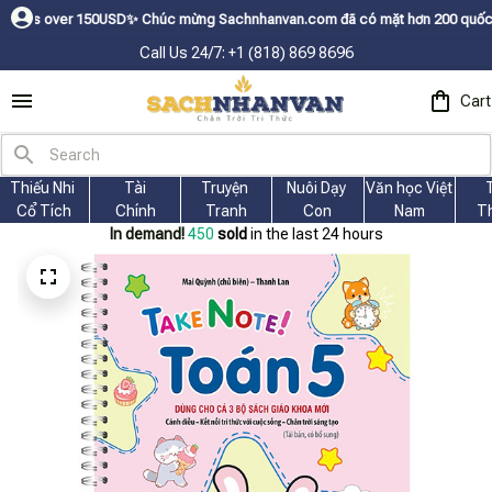
0USDㅤ✨
Chúc mừng Sachnhanvan.com đã có mặt hơn 200 quốc gia như Mỹ, Can
Call Us 24/7: +1 (818) 869 8696
Cart
Thiếu Nhi 
Tài
Truyện 
Nuôi Dạy 
Văn học Việt 
Cổ Tích
Chính
Tranh
Con
Nam
T
In demand!
450
sold
in the last 24 hours