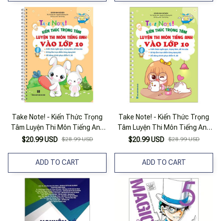
Take Note! - Kiến Thức Trọng
Take Note! - Kiến Thức Trọng
Tâm Luyện Thi Môn Tiếng Anh
Tâm Luyện Thi Môn Tiếng Anh
Vào Lớp 10 - Bản Màu Có Lò Xo
Vào Lớp 10 - Bản Màu Không Lò
$20.99 USD
$28.99 USD
$20.99 USD
$28.99 USD
Xo
ADD TO CART
ADD TO CART