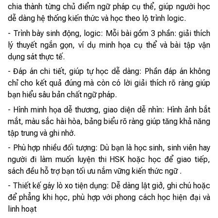
chia thành từng chủ điểm ngữ pháp cụ thể, giúp người học
dễ dàng hệ thống kiến thức và học theo lộ trình logic.
- Trình bày sinh động, logic: Mỗi bài gồm 3 phần: giải thích
lý thuyết ngắn gọn, ví dụ minh họa cụ thể và bài tập vận
dụng sát thực tế.
- Đáp án chi tiết, giúp tự học dễ dàng: Phần đáp án không
chỉ cho kết quả đúng mà còn có lời giải thích rõ ràng giúp
bạn hiểu sâu bản chất ngữ pháp.
- Hình minh họa dễ thương, giao diện dễ nhìn: Hình ảnh bắt
mắt, màu sắc hài hòa, bảng biểu rõ ràng giúp tăng khả năng
tập trung và ghi nhớ.
- Phù hợp nhiều đối tượng: Dù bạn là học sinh, sinh viên hay
người đi làm muốn luyện thi HSK hoặc học để giao tiếp,
sách đều hỗ trợ bạn tối ưu nắm vững kiến thức ngữ .
- Thiết kế gáy lò xo tiện dụng: Dễ dàng lật giở, ghi chú hoặc
để phẳng khi học, phù hợp với phong cách học hiện đại và
linh hoạt