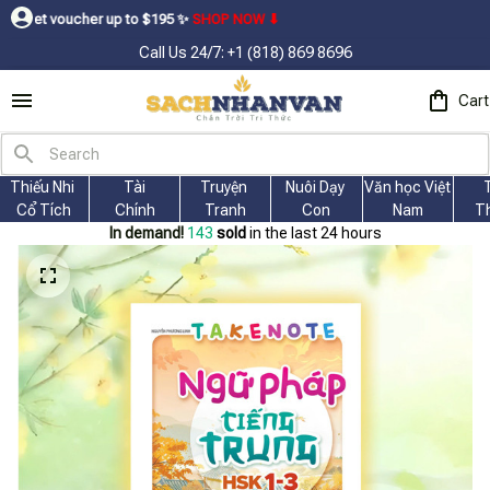
 up to $195ㅤ ✨ㅤ
SHOP NOW ⬇
Call Us 24/7: +1 (818) 869 8696
Cart
Thiếu Nhi 
Tài
Truyện 
Nuôi Dạy 
Văn học Việt 
Cổ Tích
Chính
Tranh
Con
Nam
T
In demand!
144
sold
in the last 24 hours