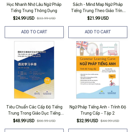
Học Nhanh Nhớ Lâu Ngữ Pháp
Sách - Mind Map Ngữ Pháp
Tiếng Trung Thông Dụng
Tiếng Trung Theo Giáo Trình
Hán Ngữ (Mc)
$24.99 USD
$21.99 USD
$33.99 USD
ADD TO CART
ADD TO CART
Tiêu Chuẩn Các Cấp Độ Tiếng
Ngữ Pháp Tiếng Anh - Trình Độ
Trung Trong Giáo Dục Tiếng
Trung Cấp - Tập 2
Trung Quốc Tế - Giáo Trình Ngữ
$48.99 USD
$32.99 USD
$66.99 USD
$44.99 USD
Pháp Tiếng Trung - Trung Cấp