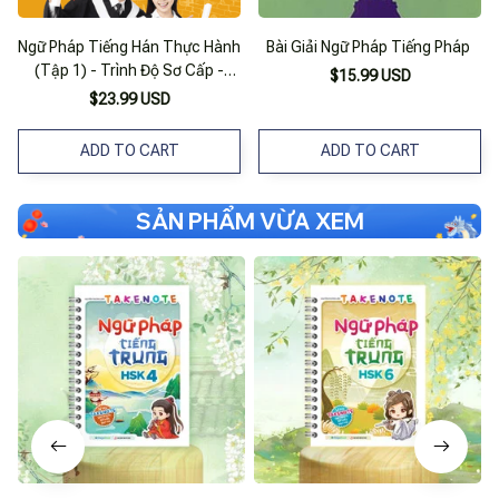
Ngữ Pháp Tiếng Hán Thực Hành
Bài Giải Ngữ Pháp Tiếng Pháp
(Tập 1) - Trình Độ Sơ Cấp -
$15.99 USD
Trung Cấp
$23.99 USD
ADD TO CART
ADD TO CART
SẢN PHẨM VỪA XEM