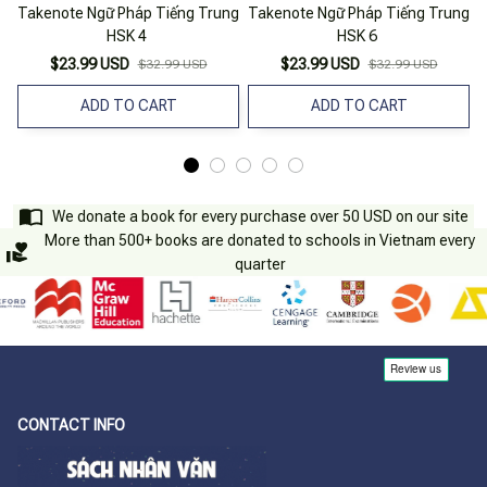
Takenote Ngữ Pháp Tiếng Trung
Takenote Ngữ Pháp Tiếng Trung
T
HSK 4
HSK 6
$23.99 USD
$23.99 USD
$32.99 USD
$32.99 USD
ADD TO CART
ADD TO CART
We donate a book for every purchase over 50 USD on our site
More than 500+ books are donated to schools in Vietnam every
quarter
CONTACT INFO