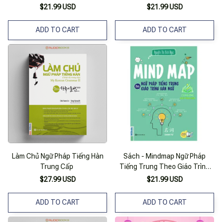
$21.99 USD
$21.99 USD
ADD TO CART
ADD TO CART
Làm Chủ Ngữ Pháp Tiếng Hàn
Sách - Mindmap Ngữ Pháp
Trung Cấp
Tiếng Trung Theo Giáo Trình
Hán Ngữ (Mc)
$27.99 USD
$21.99 USD
ADD TO CART
ADD TO CART