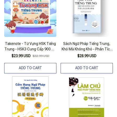
Takenote - Từ Vựng HSK Tiếng
Sách Ngữ Pháp Tiếng Trung,
Trung - HSK3 Cung Cấp 900 Từ
Khó Mà Không Khó - Phân Tích
Vựng - Tập 1
Lỗi Sai Ngữ Pháp Tiếng Trung
$23.99 USD
$28.99 USD
$32.99 USD
Thường Gặp
ADD TO CART
ADD TO CART