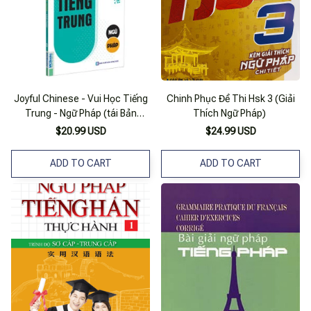
Joyful Chinese - Vui Học Tiếng
Chinh Phục Đề Thi Hsk 3 (Giải
Trung - Ngữ Pháp (tái Bản
Thích Ngữ Pháp)
2020)
$20.99 USD
$24.99 USD
ADD TO CART
ADD TO CART