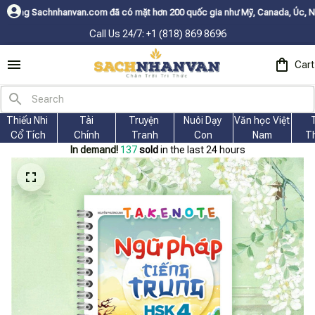
com đã có mặt hơn 200 quốc gia như Mỹ, Canada, Úc, Nhật, Hàn, và các nư
Call Us 24/7: +1 (818) 869 8696
Cart
Thiếu Nhi 
Tài
Truyện 
Nuôi Dạy 
Văn học Việt 
Cổ Tích
Chính
Tranh
Con
Nam
T
In demand!
137
sold
in the last 24 hours