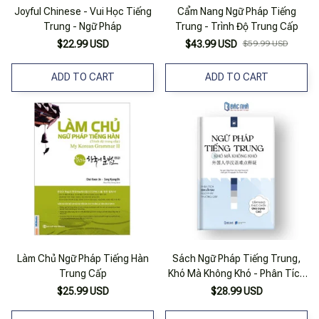
Joyful Chinese - Vui Học Tiếng
Cẩm Nang Ngữ Pháp Tiếng
Trung - Ngữ Pháp
Trung - Trình Độ Trung Cấp
$22.99 USD
$43.99 USD
$59.99 USD
ADD TO CART
ADD TO CART
Làm Chủ Ngữ Pháp Tiếng Hàn
Sách Ngữ Pháp Tiếng Trung,
Trung Cấp
Khó Mà Không Khó - Phân Tích
Lỗi Sai Ngữ Pháp Tiếng Trung
$25.99 USD
$28.99 USD
Thường Gặp