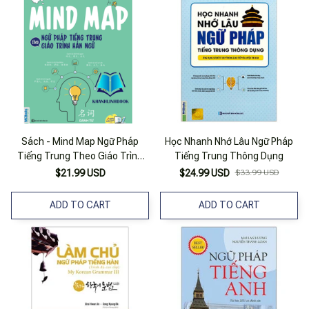
Sách - Mind Map Ngữ Pháp
Học Nhanh Nhớ Lâu Ngữ Pháp
Tiếng Trung Theo Giáo Trình
Tiếng Trung Thông Dụng
Hán Ngữ (Mc)
$21.99 USD
$24.99 USD
$33.99 USD
ADD TO CART
ADD TO CART