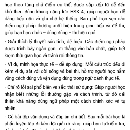
học theo từng chủ điểm cụ thể, được sắp xếp từ dễ đến
khó theo đúng khung năng lực HSK 4, giúp người học dễ
dàng tiếp cận và ghi nhớ hệ thống. Bao phủ trọn vẹn các
điểm ngữ pháp thường xuất hiện trong giao tiếp và đề thi,
giúp bạn học chắc – dùng đúng – thi hiệu quả.
- Giải thích lý thuyết súc tích, dễ hiểu: Các điểm ngữ pháp
được trình bày ngắn gọn, đi thẳng vào bản chất, giúp tiết
kiệm thời gian học và tránh rối thông tin.
- Ví dụ minh họa thực tế – dễ áp dụng: Mỗi cấu trúc đều đi
kèm ví dụ sát với đời sống và bài thi, hỗ trợ người học nắm
vững cách dùng và vận dụng đúng trong ngữ cảnh thực tế.
- Chỉ rõ lỗi sai phổ biến và sắc thái sử dụng: Giúp người học
nhận biết những lỗi thường gặp và cách tránh, từ đó cải
thiện khả năng dùng ngữ pháp một cách chính xác và tự
nhiên.
- Có bài tập vận dụng và đáp án chi tiết: Sau mỗi bài học là
phần luyện tập đi kèm lời giải rõ ràng, giúp bạn tự kiểm tra,