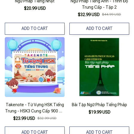
Ngữ Pháp Tiếng Nhật
Ngữ Pháp Tiếng Anh - Trình Độ
Trung Cấp - Tập 2
$20.99 USD
$32.99 USD
$44.99 USD
ADD TO CART
ADD TO CART
Takenote - Từ Vựng HSK Tiếng
Bài Tập Ngữ Pháp Tiếng Pháp
Trung - HSK3 Cung Cấp 900 Từ
$19.99 USD
Vựng - Tập 1
$23.99 USD
$32.99 USD
ADD TO CART
ADD TO CART