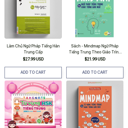
Làm Chủ Ngữ Pháp Tiếng Hàn
Sách - Mindmap Ngữ Pháp
Trung Cấp
Tiếng Trung Theo Giáo Trình
Hán Ngữ (Mc)
$27.99 USD
$21.99 USD
ADD TO CART
ADD TO CART