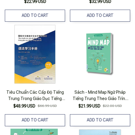
$22.99 USD
$32.99 USD
ADD TO CART
ADD TO CART
Tiêu Chuẩn Các Cấp Độ Tiếng
Sách - Mind Map Ngữ Pháp
Trung Trong Giáo Dục Tiếng
Tiếng Trung Theo Giáo Trình
Trung Quốc Tế - Giáo Trình Ngữ
Hán Ngữ - Mcbooks
$48.99 USD
$66.99 USD
$21.99 USD
$22.00 USD
Pháp Tiếng Trung - Trung Cấp
ADD TO CART
ADD TO CART