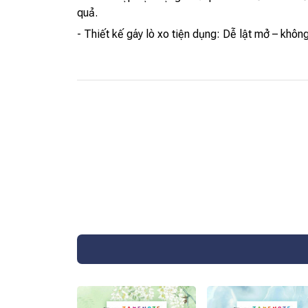
quả.
- Thiết kế gáy lò xo tiện dụng: Dễ lật mở – khô