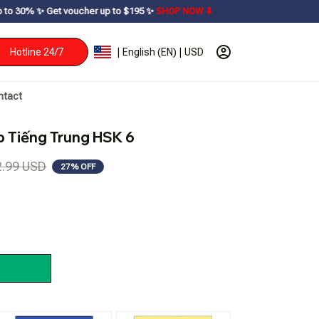
ucher up to $195ㅤ ✨ㅤ
SHOP NOW ⬇
Hotline 24/7
| English (EN) | USD
ntact
 Tiếng Trung HSK 6
2.99 USD
27% OFF