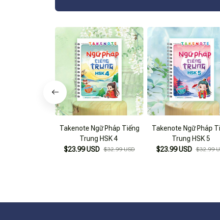
Takenote Ngữ Pháp Tiếng
Takenote Ngữ Pháp T
Trung HSK 4
Trung HSK 5
$23.99 USD
$23.99 USD
$32.99 USD
$32.99 