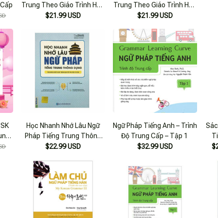
 Cấp
Trung Theo Giáo Trình Hán
Trung Theo Giáo Trình Hán
Ngữ
Ngữ
$21.99 USD
$21.99 USD
SD
HSK
Học Nhanh Nhớ Lâu Ngữ
Ngữ Pháp Tiếng Anh – Trình
Sác
ung
Pháp Tiếng Trung Thông
Độ Trung Cấp – Tập 1
T
p 2
Dụng
Trì
$22.99 USD
$32.99 USD
$
SD