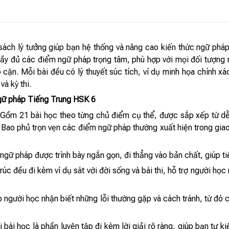
ách lý tưởng giúp bạn hệ thống và nâng cao kiến thức ngữ phá
ầy đủ các điểm ngữ pháp trọng tâm, phù hợp với mọi đối tượng m
ếp cận. Mỗi bài đều có lý thuyết súc tích, ví dụ minh họa chính xá
và kỳ thi.
gữ pháp Tiếng Trung HSK 6
: Gồm 21 bài học theo từng chủ điểm cụ thể, được sắp xếp từ d
 Bao phủ trọn vẹn các điểm ngữ pháp thường xuất hiện trong giao
 ngữ pháp được trình bày ngắn gọn, đi thẳng vào bản chất, giúp tiết
rúc đều đi kèm ví dụ sát với đời sống và bài thi, hỗ trợ người h
iúp người học nhận biết những lỗi thường gặp và cách tránh, từ đ
 bài học là phần luyện tập đi kèm lời giải rõ ràng, giúp bạn tự ki