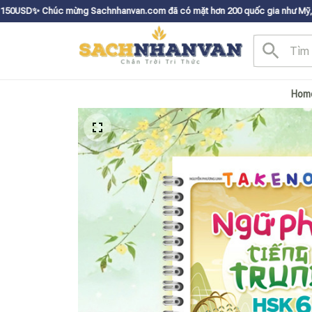
ng Sachnhanvan.com đã có mặt hơn 200 quốc gia như Mỹ, Canada, Úc, Nhật,
Hom