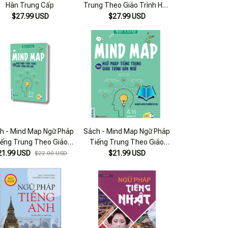
Hàn Trung Cấp
Trung Theo Giáo Trình Hán
Ngữ
$27.99 USD
$27.99 USD
h - Mind Map Ngữ Pháp
Sách - Mind Map Ngữ Pháp
iếng Trung Theo Giáo
Tiếng Trung Theo Giáo
nh Hán Ngữ - Mcbooks
Trình Hán Ngữ (Mc)
21.99 USD
$21.99 USD
$22.00 USD