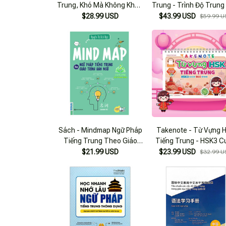
Trung, Khó Mà Không Khó -
Trung - Trình Độ Trung
Phân Tích Lỗi Sai Ngữ Pháp
$28.99 USD
$43.99 USD
$59.99 U
Tiếng Trung Thường Gặp
Sách - Mindmap Ngữ Pháp
Takenote - Từ Vựng 
Tiếng Trung Theo Giáo
Tiếng Trung - HSK3 C
Trình Hán Ngữ (Mc)
Cấp 900 Từ Vựng - Tậ
$21.99 USD
$23.99 USD
$32.99 U