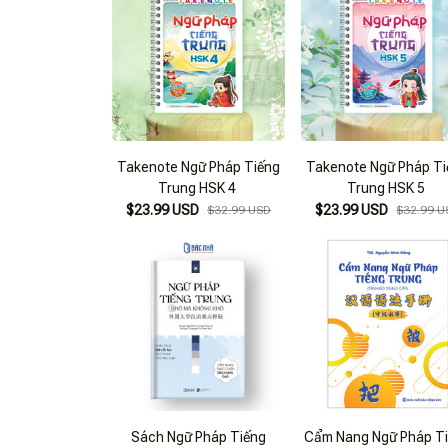
Takenote Ngữ Pháp Tiếng
Takenote Ngữ Pháp T
Trung HSK 4
Trung HSK 5
$23.99 USD
$23.99 USD
$32.99 USD
$32.99 U
Sách Ngữ Pháp Tiếng
Cẩm Nang Ngữ Pháp T