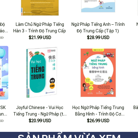
 Độ
Làm Chủ Ngữ Pháp Tiếng
Ngữ Pháp Tiếng Anh – Trình
iáo
Hàn 3 - Trình Độ Trung Cấp
Độ Trung Cấp (Tập 1)
Tế -
$21.99 USD
$28.99 USD
SD
iếng
HSK
Joyful Chinese - Vui Học
Học Ngữ Pháp Tiếng Trung
Bà
ung
Tiếng Trung - Ngữ Pháp (tái
Bằng Hình - Trình Độ Cơ
p 1
Bản 2020)
Bản
$20.99 USD
$26.99 USD
SD