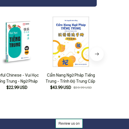
yful Chinese - Vui Học
Cẩm Nang Ngữ Pháp Tiếng
Sách Ngữ Pháp T
ếng Trung - Ngữ Pháp
Trung - Trình Độ Trung Cấp
Khó Mà Không 
Tích Lỗi Sai Ng
$22.99 USD
$43.99 USD
$28.99
$59.99 USD
Trung Thườ