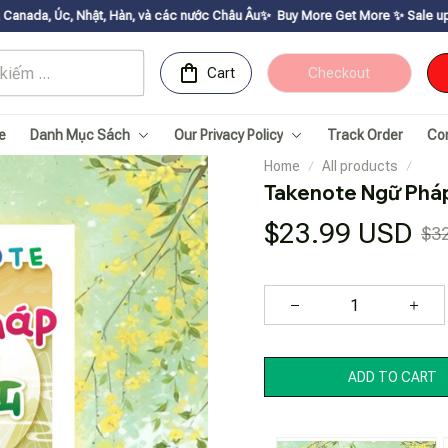
 Hàn, và các nước Châu Âu✨
Buy More Get Moreㅤ ✨ㅤ Sale up to 30% ㅤ✨ㅤ Get vo
Cart
Checkout
e
Danh Mục Sách
Our Privacy Policy
Track Order
Co
Home
All products
Takenote Ngữ Pháp
$23.99 USD
$3
ADD TO CART