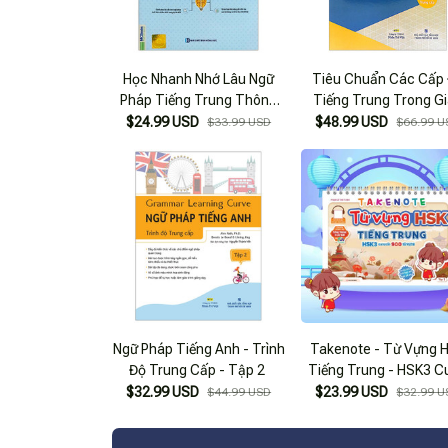
Học Nhanh Nhớ Lâu Ngữ
Tiêu Chuẩn Các Cấp
Pháp Tiếng Trung Thông
Tiếng Trung Trong G
Dụng
Dục Tiếng Trung Quốc 
$24.99 USD
$48.99 USD
$33.99 USD
$66.99 U
Giáo Trình Ngữ Pháp T
Trung - Trung Cấp
Ngữ Pháp Tiếng Anh - Trình
Takenote - Từ Vựng 
Độ Trung Cấp - Tập 2
Tiếng Trung - HSK3 C
Cấp 900 Từ Vựng - Tậ
$32.99 USD
$23.99 USD
$44.99 USD
$32.99 U