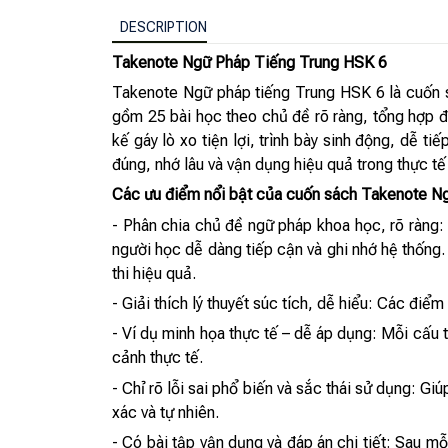
DESCRIPTION
Takenote Ngữ Pháp Tiếng Trung HSK 6
Takenote Ngữ pháp tiếng Trung HSK 6 là cuốn s
gồm 25 bài học theo chủ đề rõ ràng, tổng hợp đ
kế gáy lò xo tiện lợi, trình bày sinh động, dễ ti
đúng, nhớ lâu và vận dụng hiệu quả trong thực tế 
Các ưu điểm nổi bật của cuốn sách Takenote N
- Phân chia chủ đề ngữ pháp khoa học, rõ ràng
người học dễ dàng tiếp cận và ghi nhớ hệ thống.
thi hiệu quả.
- Giải thích lý thuyết súc tích, dễ hiểu: Các điểm
- Ví dụ minh họa thực tế – dễ áp dụng: Mỗi cấu t
cảnh thực tế.
- Chỉ rõ lỗi sai phổ biến và sắc thái sử dụng: G
xác và tự nhiên.
- Có bài tập vận dụng và đáp án chi tiết: Sau mỗi