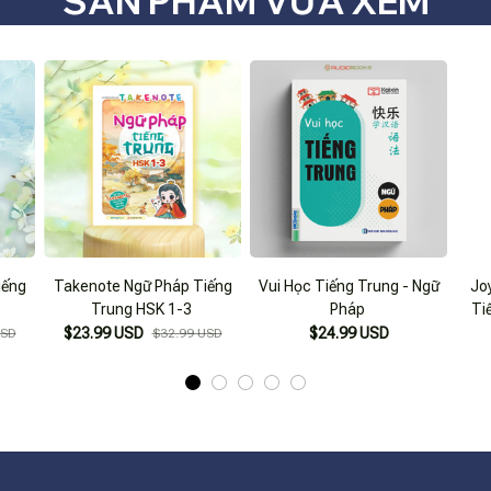
SẢN PHẨM VỪA XEM
iếng
Takenote Ngữ Pháp Tiếng
Vui Học Tiếng Trung - Ngữ
Jo
Trung HSK 1-3
Pháp
Ti
$23.99 USD
$24.99 USD
USD
$32.99 USD