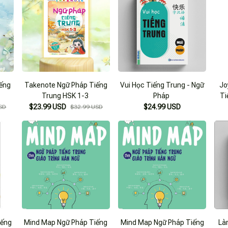
iếng
Takenote Ngữ Pháp Tiếng
Vui Học Tiếng Trung - Ngữ
Jo
Trung HSK 1-3
Pháp
Ti
$23.99 USD
$24.99 USD
SD
$32.99 USD
iếng
Mind Map Ngữ Pháp Tiếng
Mind Map Ngữ Pháp Tiếng
Là