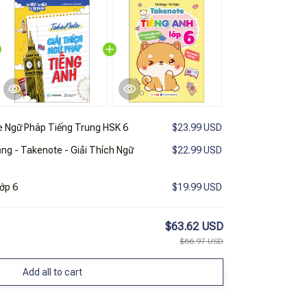
 Ngữ Pháp Tiếng Trung HSK 6
$23.99 USD
ng - Takenote - Giải Thích Ngữ
$22.99 USD
ớp 6
$19.99 USD
$63.62 USD
$66.97 USD
Add all to cart