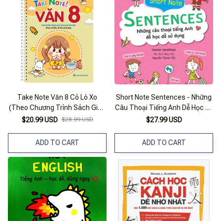
Take Note Văn 8 Có Lò Xo
Short Note Sentences - Những
(Theo Chương Trình Sách Giáo
Câu Thoại Tiếng Anh Dễ Học Dễ
Khoa Mới Nhất - Dễ Học, Dễ
Sử Dụng
$20.99 USD
$28.99 USD
$27.99 USD
Hiểu, Dễ Nhớ, Dễ Áp Dụng)
ADD TO CART
ADD TO CART