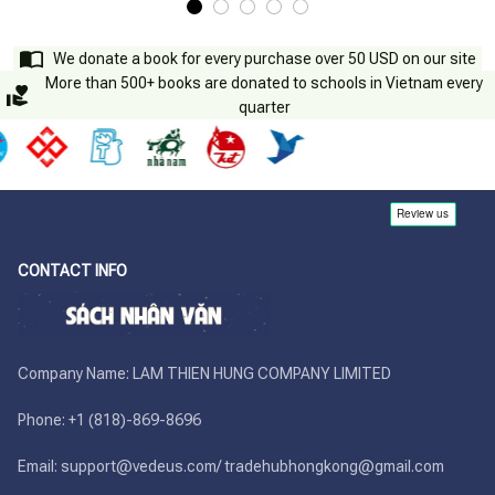
We donate a book for every purchase over 50 USD on our site
More than 500+ books are donated to schools in Vietnam every
quarter
CONTACT INFO
Company Name: LAM THIEN HUNG COMPANY LIMITED

Phone: +1 (818)-869-8696 

Email: support@vedeus.com/ tradehubhongkong@gmail.com
