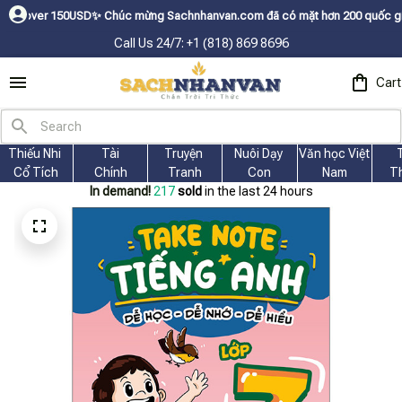
SDㅤ✨
Chúc mừng Sachnhanvan.com đã có mặt hơn 200 quốc gia như Mỹ, Canada
Call Us 24/7: +1 (818) 869 8696
Cart
Thiếu Nhi 
Tài
Truyện 
Nuôi Dạy 
Văn học Việt 
Cổ Tích
Chính
Tranh
Con
Nam
T
In demand!
217
sold
in the last 24 hours