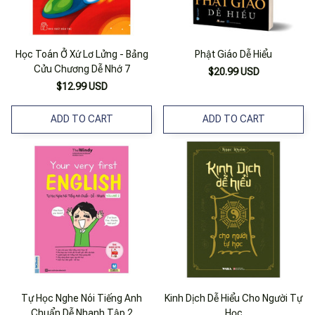
Học Toán Ở Xứ Lơ Lửng - Bảng
Phật Giáo Dễ Hiểu
Cửu Chương Dễ Nhớ 7
$20.99 USD
$12.99 USD
ADD TO CART
ADD TO CART
Tự Học Nghe Nói Tiếng Anh
Kinh Dịch Dễ Hiểu Cho Người Tự
Chuẩn Dễ Nhanh Tập 2
Học