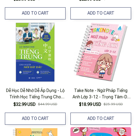
ADD TO CART
ADD TO CART
Dễ Học Dễ Nhớ Dễ Áp Dụng - Lộ
Take Note - Ngữ Pháp Tiếng
Trình Học Tiếng Trung Cho
Anh Lớp 3-12 - Trọng Tâm-Dễ
Người Mới Bắt Đầu
Học-Nhớ Lâu
$32.99 USD
$44.99 USD
$18.99 USD
$25.99 USD
ADD TO CART
ADD TO CART