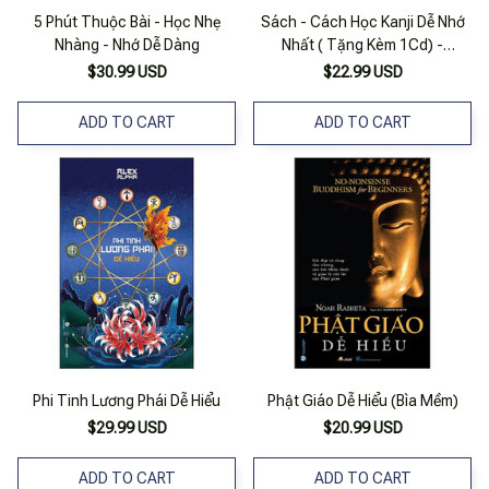
5 Phút Thuộc Bài - Học Nhẹ
Sách - Cách Học Kanji Dễ Nhớ
Nhàng - Nhớ Dễ Dàng
Nhất ( Tặng Kèm 1Cd) -
Firstnews
$30.99 USD
$22.99 USD
ADD TO CART
ADD TO CART
Phi Tinh Lương Phái Dễ Hiểu
Phật Giáo Dễ Hiểu (Bìa Mềm)
$29.99 USD
$20.99 USD
ADD TO CART
ADD TO CART