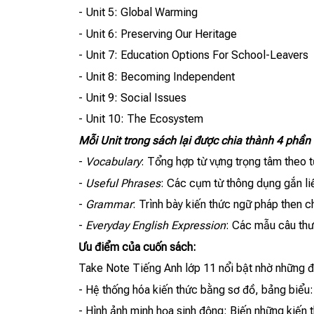
- Unit 5: Global Warming
- Unit 6: Preserving Our Heritage
- Unit 7: Education Options For School-Leavers
- Unit 8: Becoming Independent
- Unit 9: Social Issues
- Unit 10: The Ecosystem
Mỗi Unit trong sách lại được chia thành 4 phần 
-
Vocabulary
: Tổng hợp từ vựng trọng tâm theo t
-
Useful Phrases
: Các cụm từ thông dụng gắn liền
-
Grammar
: Trình bày kiến thức ngữ pháp then c
-
Everyday English Expression
: Các mẫu câu thườ
Ưu điểm của cuốn sách:
Take Note Tiếng Anh lớp 11 nổi bật nhờ những đ
- Hệ thống hóa kiến thức bằng sơ đồ, bảng biểu:
- Hình ảnh minh họa sinh động: Biến những kiến t