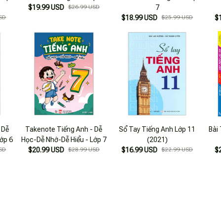
$19.99 USD
$26.99 USD
7
SD
$18.99 USD
$25.99 USD
$
 Dễ
Takenote Tiếng Anh - Dễ
Sổ Tay Tiếng Anh Lớp 11
Bài
ớp 6
Học-Dễ Nhớ-Dễ Hiểu - Lớp 7
(2021)
SD
$20.99 USD
$28.99 USD
$16.99 USD
$22.99 USD
$