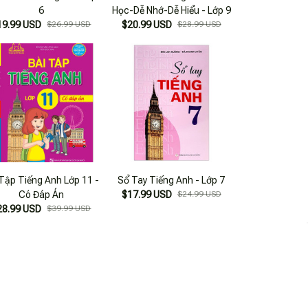
6
Học-Dễ Nhớ-Dễ Hiểu - Lớp 9
19.99 USD
$26.99 USD
$20.99 USD
$28.99 USD
 Tập Tiếng Anh Lớp 11 -
Sổ Tay Tiếng Anh - Lớp 7
Có Đáp Án
$17.99 USD
$24.99 USD
28.99 USD
$39.99 USD