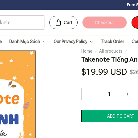
Free Shipping for 
Cart
Checkout
e
Danh Mục Sách
Our Privacy Policy
Track Order
Co
Home
All products
Takenote Tiếng An
$19.99 USD
$2
ADD TO CART