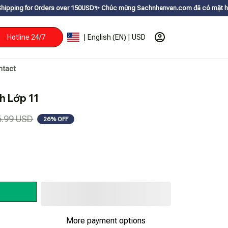
Orders over 150USDㅤ✨
Chúc mừng Sachnhanvan.com đã có mặt hơn 200 quốc gi
Hotline 24/7
| English (EN) | USD
ntact
h Lớp 11
6.99 USD
26% OFF
More payment options