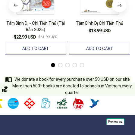
Tâm Bình Dị - Chí Tiến Thủ (Tái
Tâm Bình Dị Chí Tiến Thủ
Bản 2025)
$18.99 USD
$22.99 USD
$31.99 USD
ADD TO CART
ADD TO CART
We donate a book for every purchase over 50 USD on our site
More than 500+ books are donated to schools in Vietnam every
quarter