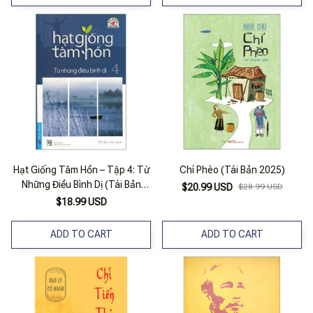
Hạt Giống Tâm Hồn – Tập 4: Từ
Chí Phèo (Tái Bản 2025)
Những Điều Bình Dị (Tái Bản
$20.99 USD
$28.99 USD
2020) – Khổ Nhỏ
$18.99 USD
ADD TO CART
ADD TO CART