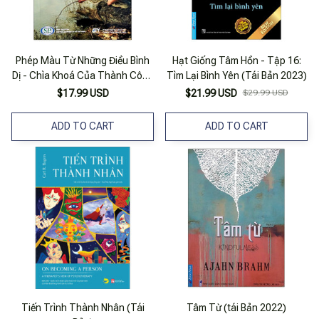
Phép Màu Từ Những Điều Bình
Hạt Giống Tâm Hồn - Tập 16:
Dị - Chìa Khoá Của Thành Công
Tìm Lại Bình Yên (Tái Bản 2023)
(tái Bản 2020)
$17.99 USD
$21.99 USD
$29.99 USD
ADD TO CART
ADD TO CART
Tiến Trình Thành Nhân (Tái
Tâm Từ (tái Bản 2022)