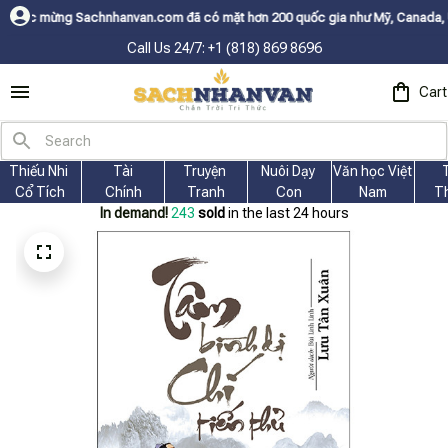
achnhanvan.com đã có mặt hơn 200 quốc gia như Mỹ, Canada, Úc, Nhật, Hà
Call Us 24/7: +1 (818) 869 8696
Cart
Thiếu Nhi 
Tài
Truyện 
Nuôi Dạy 
Văn học Việt 
Cổ Tích
Chính
Tranh
Con
Nam
T
In demand!
243
sold
in the last 24 hours