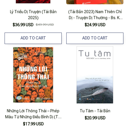
Lý Triều Dị Truyện (Tái Bản
(Tái Bản 2023) Nam Thiên Chí
2025)
Dị - Truyện Dị Thường - Bs. Kỳ
Hương – Nxb Tổng Hợp Tp Hồ
$36.99 USD
$49.99 USD
$24.99 USD
Chí Minh
ADD TO CART
ADD TO CART
Những Lời Thông Thái – Phép
Tu Tâm - Tái Bản
Màu Từ Những Điều Bình Dị (Tái
$20.99 USD
Bản 2020)
$17.99 USD