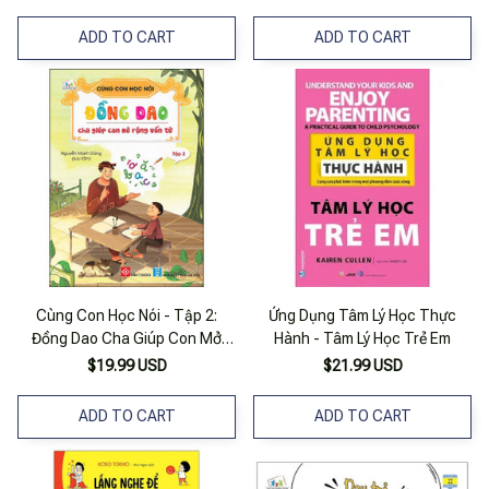
ADD TO CART
ADD TO CART
Cùng Con Học Nói - Tập 2:
Ứng Dụng Tâm Lý Học Thực
Đồng Dao Cha Giúp Con Mở
Hành - Tâm Lý Học Trẻ Em
Rộng Vốn Từ
$19.99 USD
$21.99 USD
ADD TO CART
ADD TO CART