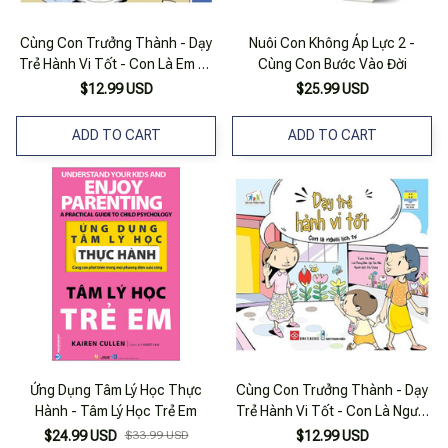
Cùng Con Trưởng Thành - Dạy
Nuôi Con Không Áp Lực 2 -
Trẻ Hành Vi Tốt - Con Là Em Bé
Cùng Con Bước Vào Đời
Ngoan
$12.99 USD
$25.99 USD
ADD TO CART
ADD TO CART
Ứng Dụng Tâm Lý Học Thực
Cùng Con Trưởng Thành - Dạy
Hành - Tâm Lý Học Trẻ Em
Trẻ Hành Vi Tốt - Con Là Người
Lịch Sự
$24.99 USD
$33.99 USD
$12.99 USD