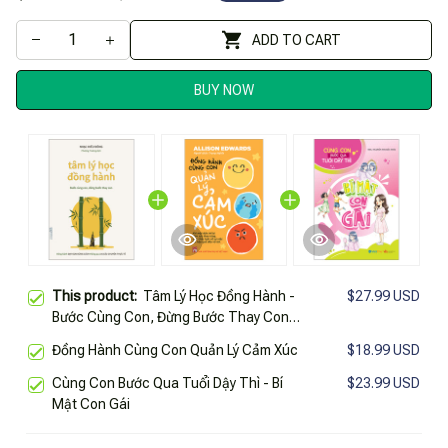
ADD TO CART
BUY NOW
This product:
Tâm Lý Học Đồng Hành -
$27.99 USD
Bước Cùng Con, Đừng Bước Thay Con -
Đồng Hành Dạy Con Đúng Cách Thông
Đồng Hành Cùng Con Quản Lý Cảm Xúc
$18.99 USD
Qua 36 Câu Chuyện Thực Tế
Cùng Con Bước Qua Tuổi Dậy Thì - Bí
$23.99 USD
Mật Con Gái