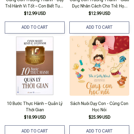
Trẻ Hành Vi Tốt – Con Biết Tuân
Dục Nhân Cách Cho Trẻ: Học
Thủ Quy Tắc Giao Thông
Cách Đồng Cảm
$12.99 USD
$12.99 USD
ADD TO CART
ADD TO CART
10 Bước Thực Hành – Quản Lý
Sách Nuôi Dạy Con - Cùng Con
Thời Gian
Học Nói
$18.99 USD
$25.99 USD
ADD TO CART
ADD TO CART