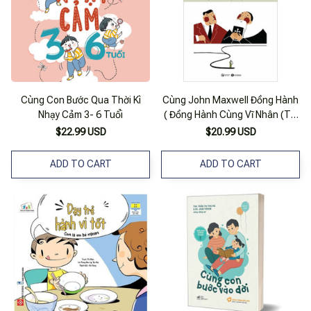
Cùng Con Bước Qua Thời Kì
Cùng John Maxwell Đồng Hành
Nhạy Cảm 3- 6 Tuổi
( Đồng Hành Cùng Vĩ Nhân (Tái
Bản) )
$22.99 USD
$20.99 USD
ADD TO CART
ADD TO CART