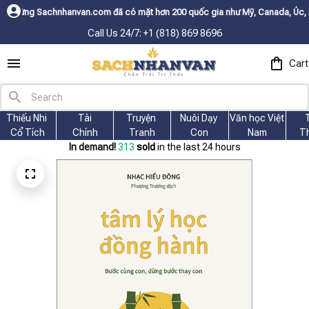
an.com đã có mặt hơn 200 quốc gia như Mỹ, Canada, Úc, Nhật, Hàn, và các
Call Us 24/7: +1 (818) 869 8696
Cart
Thiếu Nhi 
Tài
Truyện 
Nuôi Dạy 
Văn học Việt 
Cổ Tích
Chính
Tranh
Con
Nam
T
In demand!
313
sold
in the last 24 hours