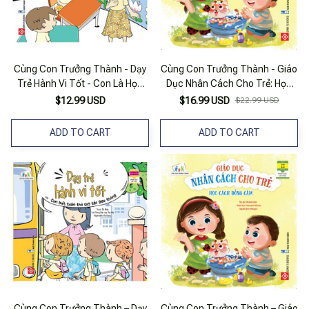
Cùng Con Trưởng Thành - Dạy
Cùng Con Trưởng Thành - Giáo
Trẻ Hành Vi Tốt - Con Là Học
Dục Nhân Cách Cho Trẻ: Học
Sinh Gương Mẫu
Cách Đồng Cảm
$12.99 USD
$16.99 USD
$22.99 USD
ADD TO CART
ADD TO CART
Cùng Con Trưởng Thành – Dạy
Cùng Con Trưởng Thành – Giáo