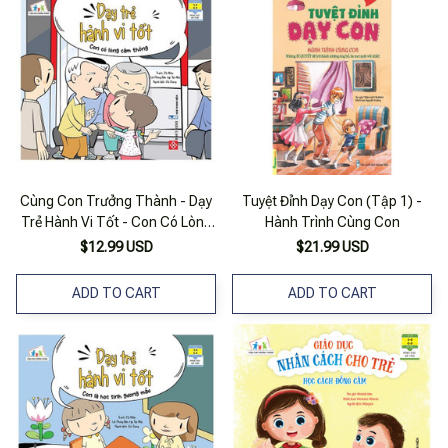
Cùng Con Trưởng Thành - Dạy
Tuyệt Đỉnh Dạy Con (Tập 1) -
Trẻ Hành Vi Tốt - Con Có Lòng
Hành Trình Cùng Con
Cảm Thông
$12.99 USD
$21.99 USD
ADD TO CART
ADD TO CART