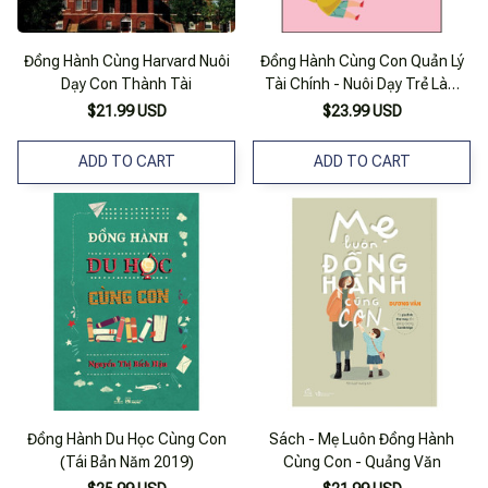
Đồng Hành Cùng Harvard Nuôi
Đồng Hành Cùng Con Quản Lý
Dạy Con Thành Tài
Tài Chính - Nuôi Dạy Trẻ Làm
Chủ Đồng Tiền
$21.99 USD
$23.99 USD
ADD TO CART
ADD TO CART
Đồng Hành Du Học Cùng Con
Sách - Mẹ Luôn Đồng Hành
(Tái Bản Năm 2019)
Cùng Con - Quảng Văn