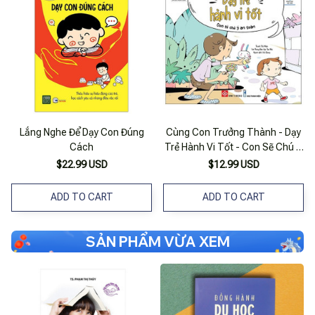
Lắng Nghe Để Dạy Con Đúng
Cùng Con Trưởng Thành - Dạy
Cách
Trẻ Hành Vi Tốt - Con Sẽ Chú Ý
An Toàn
$22.99 USD
$12.99 USD
ADD TO CART
ADD TO CART
SẢN PHẨM VỪA XEM