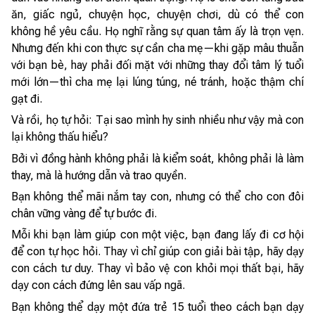
ăn, giấc ngủ, chuyện học, chuyện chơi, dù có thể con
không hề yêu cầu. Họ nghĩ rằng sự quan tâm ấy là trọn vẹn.
Nhưng đến khi con thực sự cần cha mẹ—khi gặp mâu thuẫn
với bạn bè, hay phải đối mặt với những thay đổi tâm lý tuổi
mới lớn—thì cha mẹ lại lúng túng, né tránh, hoặc thậm chí
gạt đi.
Và rồi, họ tự hỏi: Tại sao mình hy sinh nhiều như vậy mà con
lại không thấu hiểu?
Bởi vì đồng hành không phải là kiểm soát, không phải là làm
thay, mà là hướng dẫn và trao quyền.
Bạn không thể mãi nắm tay con, nhưng có thể cho con đôi
chân vững vàng để tự bước đi.
Mỗi khi bạn làm giúp con một việc, bạn đang lấy đi cơ hội
để con tự học hỏi. Thay vì chỉ giúp con giải bài tập, hãy dạy
con cách tư duy. Thay vì bảo vệ con khỏi mọi thất bại, hãy
dạy con cách đứng lên sau vấp ngã.
Bạn không thể dạy một đứa trẻ 15 tuổi theo cách bạn dạy