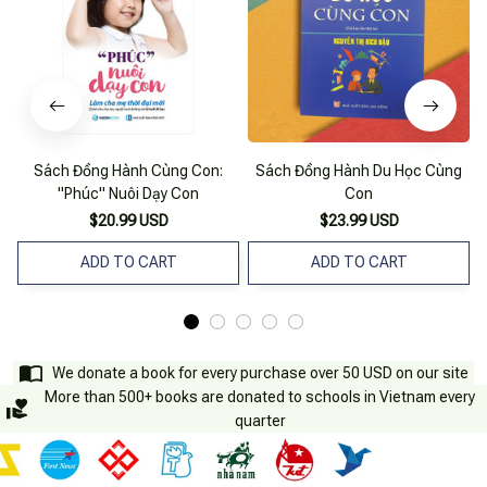
Sách Đồng Hành Cùng Con:
Sách Đồng Hành Du Học Cùng
"Phúc" Nuôi Dạy Con
Con
$20.99 USD
$23.99 USD
ADD TO CART
ADD TO CART
We donate a book for every purchase over 50 USD on our site
More than 500+ books are donated to schools in Vietnam every
quarter