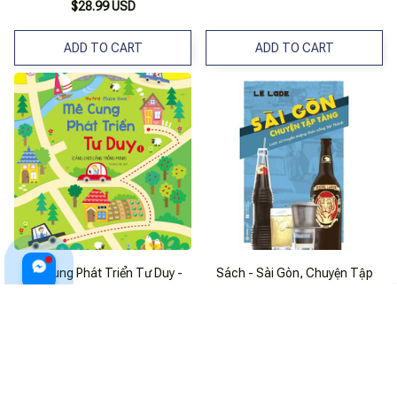
Phong Thủy Trân Tàng Bí Bản
$28.99 USD
(Tập 1)
ADD TO CART
ADD TO CART
Mê Cung Phát Triển Tư Duy -
Sách - Sài Gòn, Chuyện Tập
Tập 1
Tàng - Lược Sử Truyền Miệng
Thức Uống Sài Thành
$19.99 USD
$20.99 USD
ADD TO CART
ADD TO CART