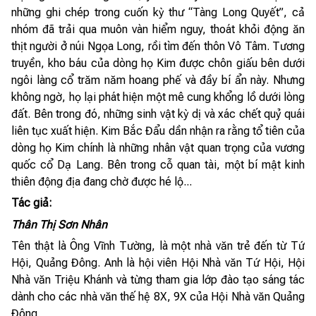
những ghi chép trong cuốn kỳ thư “Tàng Long Quyết”, cả
nhóm đã trải qua muôn vàn hiểm nguy, thoát khỏi động ăn
thịt người ở núi Ngọa Long, rồi tìm đến thôn Vô Tâm. Tương
truyền, kho báu của dòng họ Kim được chôn giấu bên dưới
ngôi làng cổ trăm năm hoang phế và đầy bí ẩn này. Nhưng
không ngờ, họ lại phát hiện một mê cung khổng lồ dưới lòng
đất. Bên trong đó, những sinh vật kỳ dị và xác chết quỷ quái
liên tục xuất hiện. Kim Bắc Đẩu dần nhận ra rằng tổ tiên của
dòng họ Kim chính là những nhân vật quan trọng của vương
quốc cổ Dạ Lang. Bên trong cỗ quan tài, một bí mật kinh
thiên động địa đang chờ được hé lộ...
Tác giả:
Thân Thị Sơn Nhân
Tên thật là Ông Vĩnh Tường, là một nhà văn trẻ đến từ Tứ
Hội, Quảng Đông. Anh là hội viên Hội Nhà văn Tứ Hội, Hội
Nhà văn Triệu Khánh và từng tham gia lớp đào tạo sáng tác
dành cho các nhà văn thế hệ 8X, 9X của Hội Nhà văn Quảng
Đông.