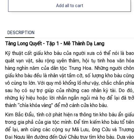
Add all to cart
DESCRIPTION
Tàng Long Quyết - Tập 1 - Mê Thành Dạ Lang
Kỹ thuật cất giấu kho báu của người xưa có thể nói là bao
quát vạn vật, sâu rộng uyên thâm, hội tụ tinh hoa văn hóa
hàng nghìn năm của dân tộc Trung Hoa. Những người chôn
giấu kho báu đều là nhân vật tầm cỡ, số lượng kho báu cũng
vô cùng to lớn. Với quy mô khổng lồ như vậy, chắc chắn phía
sau họ có sự trợ giúp của những cao nhân kỳ tài. Do đó,
những ký hiệu hoặc lời nhắn ngắn ngủi mà họ để lại đã trở
thành “chìa khóa vàng” để mở cánh cửa kho báu.
Kim Bắc Đẩu, tình cờ phát hiện ra thông tin kho báu ẩn giấu
trong gia phả của gia tộc mình. Để tìm kiếm kho báu tổ tiên
để lại, anh cùng các cộng sự Mã Lưu, ông Cửu và Trương
Đại Ngưu lên đường đến Quý Châu truy tìm kho báu. Dựa vào