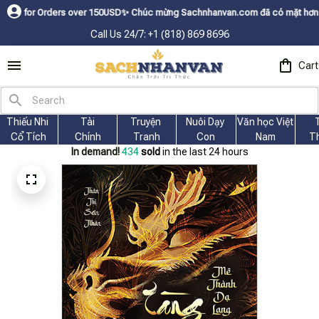
rders over 150USDㅤ✨
Chúc mừng Sachnhanvan.com đã có mặt hơn 200 quốc gia
Call Us 24/7: +1 (818) 869 8696
Cart
Thiếu Nhi 
Tài
Truyện 
Nuôi Dạy 
Văn học Việt 
Cổ Tích
Chính
Tranh
Con
Nam
T
In demand!
435
sold
in the last 24 hours